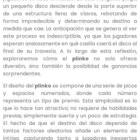
un pequeño disco desciende desde la parte superior
de una estructura llena de clavos, rebotando de
forma impredecible y determinando su destino a
medida que cae. La anticipación que se genera al ver
este proceso es indescriptible, ya que los jugadores
esperan ansiosamente en qué casilla caerá el disco al
final de su travesía. A lo largo de esta reflexión,
exploraremos cómo el
plinko
no solo ofrece
diversión, sino también la posibilidad de ganancias
sorprendentes.
El diseño del
plinko
se compone de una serie de picos
y espacios numerados, donde cada número
representa un tipo de premio. Esta simplicidad es lo
que lo hace tan atractivo; no requiere de habilidades
previas, simplemente suerte y un poco de estrategia.
El hecho de que el destino del disco dependa de
tantos factores aleatorios añade un elemento de
intriga, capturando tanto a jugadores inexpertos