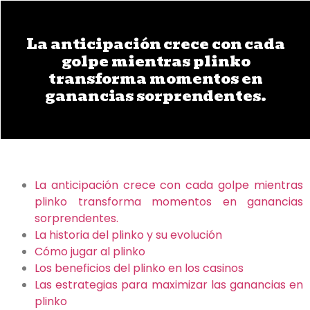
La anticipación crece con cada
golpe mientras plinko
transforma momentos en
ganancias sorprendentes.
La anticipación crece con cada golpe mientras
plinko transforma momentos en ganancias
sorprendentes.
La historia del plinko y su evolución
Cómo jugar al plinko
Los beneficios del plinko en los casinos
Las estrategias para maximizar las ganancias en
plinko