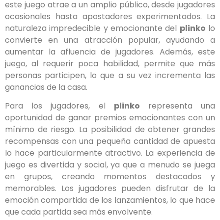
este juego atrae a un amplio público, desde jugadores
ocasionales hasta apostadores experimentados. La
naturaleza impredecible y emocionante del
plinko
lo
convierte en una atracción popular, ayudando a
aumentar la afluencia de jugadores. Además, este
juego, al requerir poca habilidad, permite que más
personas participen, lo que a su vez incrementa las
ganancias de la casa.
Para los jugadores, el
plinko
representa una
oportunidad de ganar premios emocionantes con un
mínimo de riesgo. La posibilidad de obtener grandes
recompensas con una pequeña cantidad de apuesta
lo hace particularmente atractivo. La experiencia de
juego es divertida y social, ya que a menudo se juega
en grupos, creando momentos destacados y
memorables. Los jugadores pueden disfrutar de la
emoción compartida de los lanzamientos, lo que hace
que cada partida sea más envolvente.