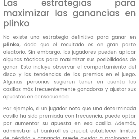
Las estrategias para
maximizar las ganancias en
plinko
No existe una estrategia definitiva para ganar en
plinko
, dado que el resultado es en gran parte
aleatorio. Sin embargo, los jugadores pueden aplicar
algunas tácticas para maximizar sus posibilidades de
ganar. Esto incluye observar el comportamiento del
disco y las tendencias de los premios en el juego.
Algunas personas sugieren tener en cuenta las
casillas más frecuentemente ganadoras y ajustar sus
apuestas en consecuencia.
Por ejemplo, si un jugador nota que una determinada
casilla ha sido premiada con frecuencia, puede optar
por aumentar su apuesta en esa casilla. Además,
administrar el bankroll es crucial; establecer límites
de pérdida y ganancia puede ayudar a prolongar la