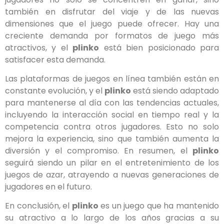
también en disfrutar del viaje y de las nuevas
dimensiones que el juego puede ofrecer. Hay una
creciente demanda por formatos de juego más
atractivos, y el
plinko
está bien posicionado para
satisfacer esta demanda.
Las plataformas de juegos en línea también están en
constante evolución, y el
plinko
está siendo adaptado
para mantenerse al día con las tendencias actuales,
incluyendo la interacción social en tiempo real y la
competencia contra otros jugadores. Esto no solo
mejora la experiencia, sino que también aumenta la
diversión y el compromiso. En resumen, el
plinko
seguirá siendo un pilar en el entretenimiento de los
juegos de azar, atrayendo a nuevas generaciones de
jugadores en el futuro.
En conclusión, el
plinko
es un juego que ha mantenido
su atractivo a lo largo de los años gracias a su