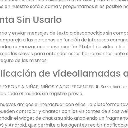
en nuestro sofá o cama y preguntarnos si es posible ha
nta Sin Usarlo
rio y enviar mensajes de texto a desconocidos sin compar
mpareja a las personas en función de intereses comunes
eden comenzar una conversación. El chat de video aleato
damos las claves para entender estas herramientas junto
 seguro de las mismas.
licación de videollamadas a
XPONE A NIÑAS, NIÑOS Y ADOLESCENTES 📳 Se volvió furor
e todo el mundo, sin registro previo.
uevos amigos e interactuar con ellos. La plataforma tawk
pueden controlar y chatear con los visitantes de sitios w
ñadir el widget de chat a su sitio añadiendo un fragment
OS y Android, que permite a los agentes recibir notificaci