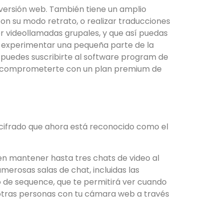
 versión web. También tiene un amplio
con su modo retrato, o realizar traducciones
er videollamadas grupales, y que así puedas
a experimentar una pequeña parte de la
, puedes suscribirte al software program de
 de comprometerte con un plan premium de
e cifrado que ahora está reconocido como el
den mantener hasta tres chats de video al
merosas salas de chat, incluidas las
vo de sequence, que te permitirá ver cuando
 otras personas con tu cámara web a través