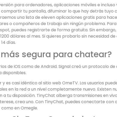
ersión para ordenadores, aplicaciones móviles e incluso
 compartir tu pantalla, difuminar lo que hay detrás tuyo 
traemos una lista de eleven aplicaciones gratis para hac
iares o compañeros de trabajo sin ningún problema. Par
spot, puedes registrarte de forma gratuita. Sin embargo
1200 dólares al mes. Si quieres probarlo sin necesidad
14 días.
a más segura para chatear?
rios de iOS como de Android. Signal creó un protocolo d
 disponibles.
r y es casi idéntico al sitio web OmeTV. Los usuarios pue
les en la red a un nivel completamente nuevo. Existen nu
n a tu disposición. TinyChat alberga transmisiones en vi
interese, crea uno. Con TinyChat, puedes conectarte con
sto como en Omegle.