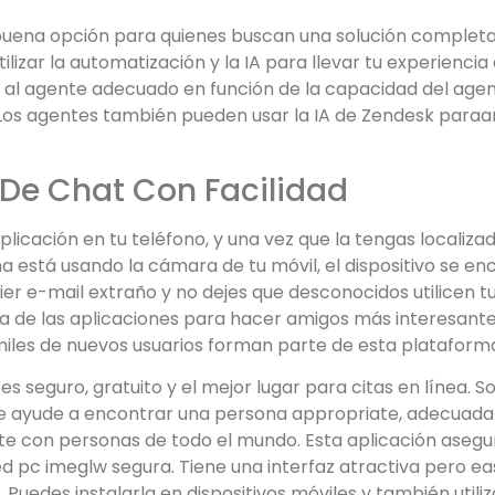
uena opción para quienes buscan una solución completa 
zar la automatización y la IA para llevar tu experiencia d
te al agente adecuado en función de la capacidad del agent
n. Los agentes también pueden usar la IA de Zendesk par
 De Chat Con Facilidad
plicación en tu teléfono, y una vez que la tengas localiz
igna está usando la cámara de tu móvil, el dispositivo se 
 e-mail extraño y no dejes que desconocidos utilicen tu 
na de las aplicaciones para hacer amigos más interesante
miles de nuevos usuarios forman parte de esta plataform
s seguro, gratuito y el mejor lugar para citas en línea. S
 te ayude a encontrar una persona appropriate, adecuada y
arte con personas de todo el mundo. Esta aplicación asegu
d pc imeglw segura. Tiene una interfaz atractiva pero eas
uedes instalarla en dispositivos móviles y también utiliz