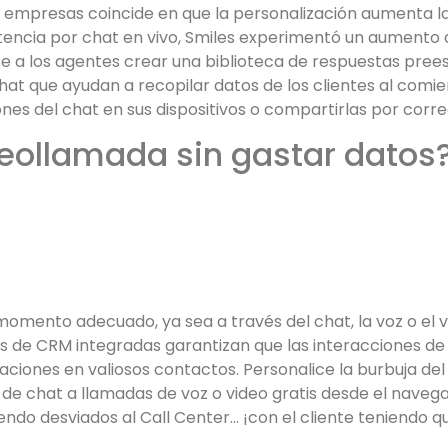
 empresas coincide en que la personalización aumenta la 
istencia por chat en vivo, Smiles experimentó un aumento
e a los agentes crear una biblioteca de respuestas prees
hat que ayudan a recopilar datos de los clientes al comie
nes del chat en sus dispositivos o compartirlas por corre
eollamada sin gastar datos
omento adecuado, ya sea a través del chat, la voz o el vid
de CRM integradas garantizan que las interacciones de lo
iones en valiosos contactos. Personalice la burbuja del 
de chat a llamadas de voz o video gratis desde el navegad
endo desviados al Call Center… ¡con el cliente teniendo q