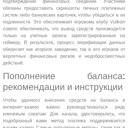
подтверждение финансовых сведений. Участники
обязаны предоставить скриншоты личных платежных
систем либо банковских карточек, чтобы убедиться в их
подлинности. Это обеспечивает игровому клубу Vulkan
casino обеспечивать, что вывод средств производится
только на учетные записи, зарегистрированные на
геймеру. В результате, процесс верификации данных
оберегает как игорное заведение, так и его игроков от
вероятных финансовых рисков и недобросовестных
действий.
Пополнение баланса:
рекомендации и инструкции
Чтобы удачного внесения средств на баланса в
интернет-казино важно руководствоваться ряду
ключевым советам. Для начала, удостоверьтесь, что
подобранный вами метод платежа поддерживается
вашим казино. Самые популярные методы, такие как в