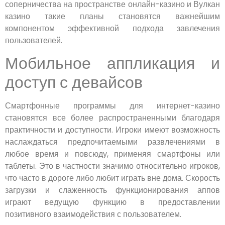
соперничества на пространстве онлайн-казино и Вулкан
казино такие планы становятся важнейшим
компонентом эффективной подхода завлечения
пользователей.
Мобильное аппликация и
доступ с девайсов
Смартфонные программы для интернет-казино
становятся все более распространенными благодаря
практичности и доступности. Игроки имеют возможность
наслаждаться предпочитаемыми развлечениями в
любое время и повсюду, применяя смартфоны или
таблеты. Это в частности значимо относительно игроков,
что часто в дороге либо любит играть вне дома. Скорость
загрузки и слаженность функционирования аппов
играют ведущую функцию в предоставлении
позитивного взаимодействия с пользователем.