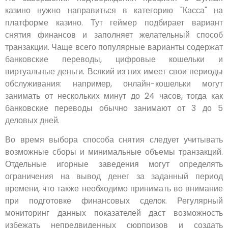
казино нужно направиться в категорию "Касса" на
платформе казино. Тут геймер подбирает вариант
снятия финансов и заполняет желательный способ
транзакции. Чаще всего популярные варианты содержат
банковские переводы, цифровые кошельки и
виртуальные деньги. Всякий из них имеет свои периоды
обслуживания: например, онлайн-кошельки могут
занимать от нескольких минут до 24 часов, тогда как
банковские переводы обычно занимают от 3 до 5
деловых дней.
Во время выбора способа снятия следует учитывать
возможные сборы и минимальные объемы транзакций.
Отдельные игорные заведения могут определять
ограничения на вывод денег за заданный период
времени, что также необходимо принимать во внимание
при подготовке финансовых сделок. Регулярный
мониторинг данных показателей даст возможность
избежать непредвиденных сюрпризов и создать