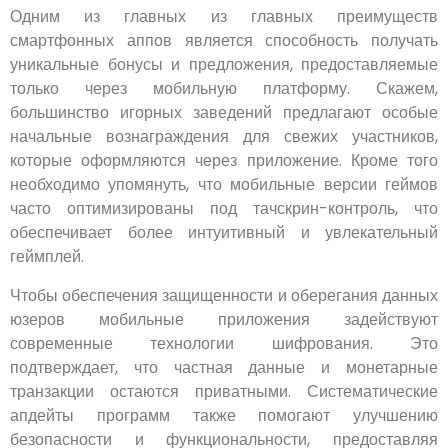
Одним из главных из главных преимуществ
смартфонных аппов является способность получать
уникальные бонусы и предложения, предоставляемые
только через мобильную платформу. Скажем,
большинство игорных заведений предлагают особые
начальные вознаграждения для свежих участников,
которые оформляются через приложение. Кроме того
необходимо упомянуть, что мобильные версии геймов
часто оптимизированы под тачскрин-контроль, что
обеспечивает более интуитивный и увлекательный
геймплей.
Чтобы обеспечения защищенности и оберегания данных
юзеров мобильные приложения задействуют
современные технологии шифрования. Это
подтверждает, что частная данные и монетарные
транзакции остаются приватными. Систематические
апдейты программ также помогают улучшению
безопасности и функциональности, предоставляя