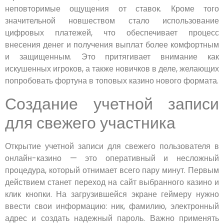
неповторимые ощущения от ставок. Кроме того
значительной новшеством стало использование
цифровых платежей, что обеспечивает процесс
внесения денег и получения выплат более комфортным
и защищенным. Это притягивает внимание как
искушенных игроков, а также новичков в деле, желающих
попробовать фортуна в топовых казино нового формата.
Создание учетной записи
для свежего участника
Открытие учетной записи для свежего пользователя в
онлайн-казино — это оперативный и несложный
процедура, который отнимает всего пару минут. Первым
действием станет переход на сайт выбранного казино и
клик кнопки. На загрузившейся экране геймеру нужно
ввести свои информацию: ник, фамилию, электронный
адрес и создать надежный пароль. Важно применять