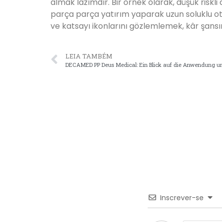
almak lazımdır. Bir örnek olarak, düşük risk
parça parça yatırım yaparak uzun soluklu ot
ve katsayı ikonlarını gözlemlemek, kâr şansı
LEIA TAMBÉM
DECAMED PP Deus Medical: Ein Blick auf die Anwendung un
Inscrever-se