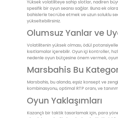
Yüksek volatiliteye sahip slotlar, nadiren bü
spesifik bir oyun seansı sağlar. Buna ek olara
bahislerle tecrübe etmek ve uzun soluklu se
yükseltebilirsiniz.
Olumsuz Yanlar ve Uya
Volatilitenin yüksek olması, ödül potansiyeller
kısıtlamalar içerebilir. Oyun içi kontroller, h
nedenle oyun bütçesine önem vermek, oyun s
Marsbahis Bu Kategor
Marsbahis, bu alanda, eşsiz konsept ve zengin
kombinasyonu, optimal RTP oranı, ve tanınmı
Oyun Yaklaşımları
Kazançlı bir taktik tasarlamak için, para yön