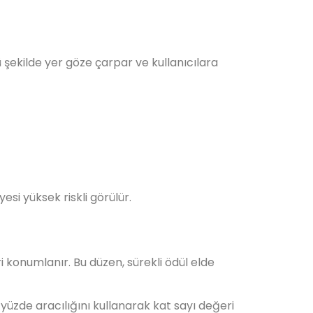
ü şekilde yer göze çarpar ve kullanıcılara
si yüksek riskli görülür.
 konumlanır. Bu düzen, sürekli ödül elde
n yüzde aracılığını kullanarak kat sayı değeri