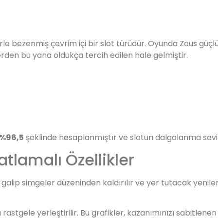
erle bezenmiş çevrim içi bir slot türüdür. Oyunda Zeus güçl
erden bu yana oldukça tercih edilen hale gelmiştir.
 %96,5
şeklinde hesaplanmıştır ve slotun dalgalanma seviye
tlamalı Özellikler
alip simgeler düzeninden kaldırılır ve yer tutacak yenileri
rastgele yerleştirilir. Bu grafikler, kazanımınızı sabitlene