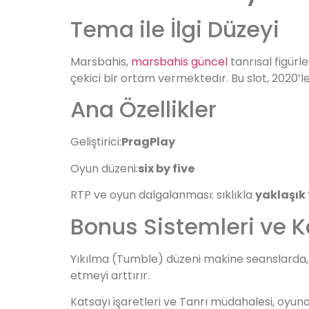
Tema ile İlgi Düzeyi
Marsbahis,
marsbahis güncel
tanrısal figürl
çekici bir ortam vermektedır. Bu slot, 2020’l
Ana Özellikler
Geliştirici:
PragPlay
Oyun düzeni:
six by five
RTP ve oyun dalgalanması: sıklıkla
yaklaşık
Bonus Sistemleri ve Ka
Yıkılma (Tumble) düzeni makine seanslarda, g
etmeyi arttırır.
Katsayı işaretleri ve Tanrı müdahalesi, oyuna 