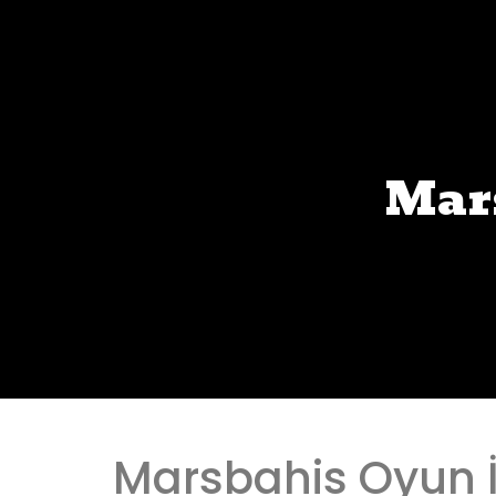
Mar
Marsbahis Oyun 