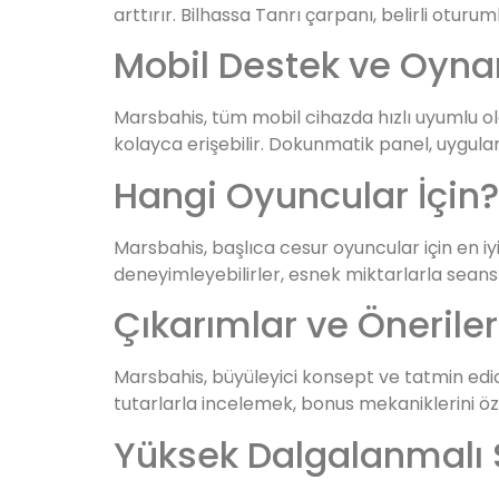
arttırır. Bilhassa Tanrı çarpanı, belirli oturu
Mobil Destek ve Oyna
Marsbahis, tüm mobil cihazda hızlı uyumlu ol
kolayca erişebilir. Dokunmatik panel, uygulam
Hangi Oyuncular İçin?
Marsbahis, başlıca cesur oyuncular için en i
deneyimleyebilirler, esnek miktarlarla seans
Çıkarımlar ve Öneriler
Marsbahis, büyüleyici konsept ve tatmin edic
tutarlarla incelemek, bonus mekaniklerini ö
Yüksek Dalgalanmalı S