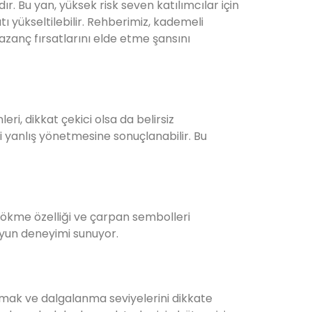
. Bu yan, yüksek risk seven katılımcılar için
ı yükseltilebilir. Rehberimiz, kademeli
zanç fırsatlarını elde etme şansını
eri, dikkat çekici olsa da belirsiz
leri yanlış yönetmesine sonuçlanabilir. Bu
 çökme özelliği ve çarpan sembolleri
oyun deneyimi sunuyor.
lamak ve dalgalanma seviyelerini dikkate