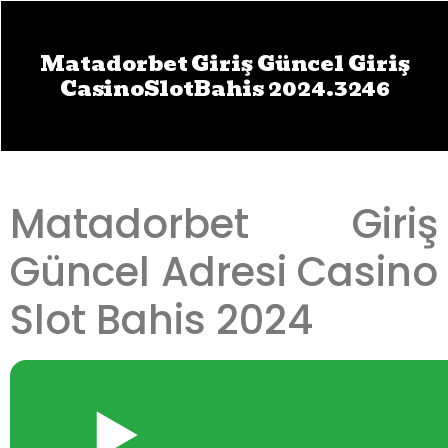
Matadorbet Giriş Güncel Giriş
CasinoSlotBahis 2024.3246
Matadorbet Giriş
Güncel Adresi Casino
Slot Bahis 2024
▶️