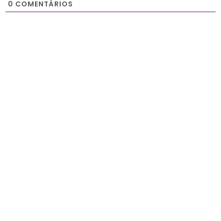
0
COMENTÁRIOS