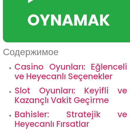
OYNAMAK
Содержимое
Casino Oyunları: Eğlenceli
ve Heyecanlı Seçenekler
Slot Oyunları: Keyifli ve
Kazançlı Vakit Geçirme
Bahisler: Stratejik ve
Heyecanlı Fırsatlar