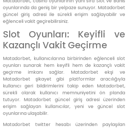
Matadorbet, casino oyunlarının yanı sıra Slot ve Bahis
oyunlarında da geniş bir yelpaze sunuyor. Matadorbet
güncel giriş adresi ile sürekli erişim sağlayabilir ve
eğlenceli vakit geçirebilirsiniz.
Slot Oyunları: Keyifli ve
Kazançlı Vakit Geçirme
Matadorbet, kullanıcılarına birbirinden eğlenceli slot
oyunları sunarak hem keyifli hem de kazançlı vakit
geçirme imkanı sağlar. Matadorbet ekşi ve
Matadorbet şikayet gibi platformlar aracılığıyla
kullanıcı geri bildirimlerini takip eden Matadorbet,
sürekli olarak kullanıcı memnuniyetini ön planda
tutuyor. Matadorbet güncel giriş adresi üzerinden
erişim sağlayan kullanıcılar, yeni ve güncel slot
oyunlarına ulaşabilir.
Matadorbet twitter hesabı üzerinden paylaşılan