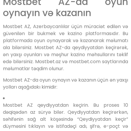
Mostbet AZ-da oyun
oynayın və kazanın
Mostbet AZ, Azerbaycanlılar üçün müraciət edilən və
güvenilən bir bukmek ve kazino platformasıdır. Bu
platformada oyun oynayarak və kazanarak məlumatı
ala bilərsiniz. Mostbet AZ-da qeydiyyatdan keçirərək,
ən yaxşı oyunları və məşhur kazino məhsullarını təklif
edə bilərsiniz. Mostbet.az və mostbet.com saytlarında
məlumatlar təqdim olunur.
Mostbet AZ-da oyun oynayın və kazanın üçün ən yaxşı
yolları aşağıdakı kimidir:
Mostbet AZ qeydiyyatdan keçirin. Bu proses 10
dəqiqədən az süryə bilər. Qeydiyyatdan keçirərkən,
səhifənin sağ alt köşəsində “Qeydiyyatdan keçir”
düyməsini tıklayın və istifadəçi adı, şifrə, e-poçt və