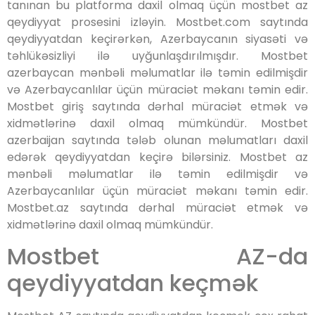
tanınan bu platforma daxil olmaq üçün mostbet az
qeydiyyat prosesini izləyin. Mostbet.com saytında
qeydiyyatdan keçirərkən, Azerbaycanın siyasəti və
təhlükəsizliyi ilə uyğunlaşdırılmışdır. Mostbet
azerbaycan mənbəli məlumatlar ilə təmin edilmişdir
və Azerbaycanlılar üçün müraciət məkanı təmin edir.
Mostbet giriş saytında dərhal müraciət etmək və
xidmətlərinə daxil olmaq mümkündür. Mostbet
azerbaijan saytında tələb olunan məlumatları daxil
edərək qeydiyyatdan keçirə bilərsiniz. Mostbet az
mənbəli məlumatlar ilə təmin edilmişdir və
Azerbaycanlılar üçün müraciət məkanı təmin edir.
Mostbet.az saytında dərhal müraciət etmək və
xidmətlərinə daxil olmaq mümkündür.
Mostbet AZ-da
qeydiyyatdan keçmək