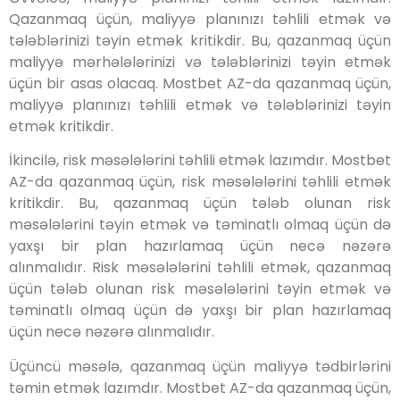
Qazanmaq üçün, maliyyə planınızı təhlili etmək və
tələblərinizi təyin etmək kritikdir. Bu, qazanmaq üçün
maliyyə mərhələlərinizi və tələblərinizi təyin etmək
üçün bir asas olacaq. Mostbet AZ-da qazanmaq üçün,
maliyyə planınızı təhlili etmək və tələblərinizi təyin
etmək kritikdir.
İkincilə, risk məsələlərini təhlili etmək lazımdır. Mostbet
AZ-da qazanmaq üçün, risk məsələlərini təhlili etmək
kritikdir. Bu, qazanmaq üçün tələb olunan risk
məsələlərini təyin etmək və təminatlı olmaq üçün də
yaxşı bir plan hazırlamaq üçün necə nəzərə
alınmalıdır. Risk məsələlərini təhlili etmək, qazanmaq
üçün tələb olunan risk məsələlərini təyin etmək və
təminatlı olmaq üçün də yaxşı bir plan hazırlamaq
üçün necə nəzərə alınmalıdır.
Üçüncü məsələ, qazanmaq üçün maliyyə tədbirlərini
təmin etmək lazımdır. Mostbet AZ-da qazanmaq üçün,