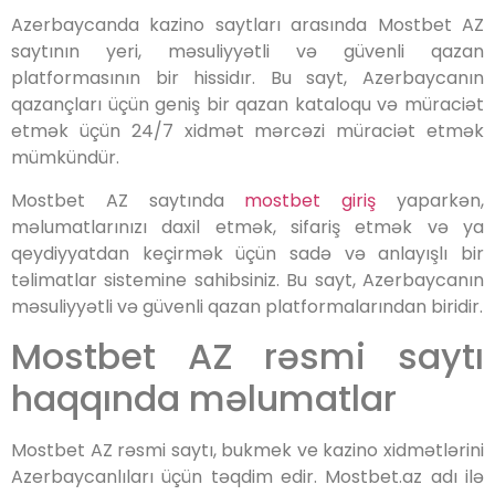
Azerbaycanda kazino saytları arasında Mostbet AZ
saytının yeri, məsuliyyətli və güvenli qazan
platformasının bir hissidır. Bu sayt, Azerbaycanın
qazançları üçün geniş bir qazan kataloqu və müraciət
etmək üçün 24/7 xidmət mərcəzi müraciət etmək
mümkündür.
Mostbet AZ saytında
mostbet giriş
yaparkən,
məlumatlarınızı daxil etmək, sifariş etmək və ya
qeydiyyatdan keçirmək üçün sadə və anlayışlı bir
təlimatlar sistemine sahibsiniz. Bu sayt, Azerbaycanın
məsuliyyətli və güvenli qazan platformalarından biridir.
Mostbet AZ rəsmi saytı
haqqında məlumatlar
Mostbet AZ rəsmi saytı, bukmek ve kazino xidmətlərini
Azerbaycanlıları üçün təqdim edir. Mostbet.az adı ilə