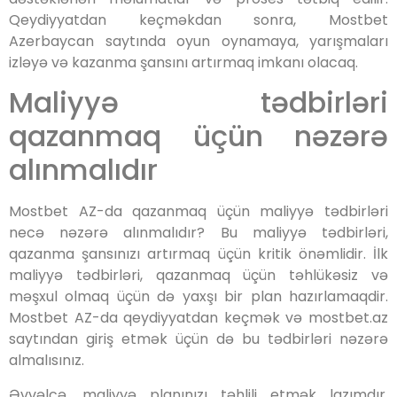
Qeydiyyatdan keçməkdan sonra, Mostbet
Azerbaycan saytında oyun oynamaya, yarışmaları
izləyə və kazanma şansını artırmaq imkanı olacaq.
Maliyyə tədbirləri
qazanmaq üçün nəzərə
alınmalıdır
Mostbet AZ-da qazanmaq üçün maliyyə tədbirləri
necə nəzərə alınmalıdır? Bu maliyyə tədbirləri,
qazanma şansınızı artırmaq üçün kritik önəmlidir. İlk
maliyyə tədbirləri, qazanmaq üçün təhlükəsiz və
məşxul olmaq üçün də yaxşı bir plan hazırlamaqdir.
Mostbet AZ-da qeydiyyatdan keçmək və mostbet.az
saytından giriş etmək üçün də bu tədbirləri nəzərə
almalısınız.
Əvvəlcə, maliyyə planınızı təhlili etmək lazımdır.