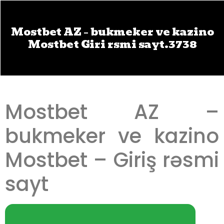
Mostbet AZ – bukmeker ve kazino
Mostbet Giri rsmi sayt.3738
Mostbet AZ –
bukmeker ve kazino
Mostbet – Giriş rəsmi
sayt