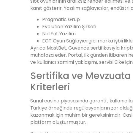
slot oyunlarının aralıksız render edilmesi ve
kanıt gösterir. Yazılım sağlayıcılar, endüstr
Pragmatic Grup
Evolution Yazılım Şirketi
NetEnt Yazılım
EGT Oyun Sağlayıcı gibi marka işbirlikler
Ayrıca MostBet, Güvence sertifikasıyla kript
muhafaza eder. Portal, ilk günden itibaren h
ve kullanıcı samimi yaklaşımı, servisi ülke i
Sertifika ve Mevzuata
Kriterleri
Sanal casino piyasasında garanti , kullanıcılar
Türkiye örneğinde regülasyonların zor olduğu
kazanmak için mühim bir gereksinimdir. Casin
platform oluşturmuştur.