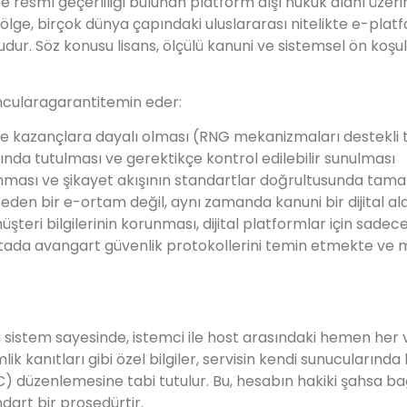
likte resmî geçerliliği bulunan platform dışı hukuk alanı üz
i bölge, birçok dünya çapındaki uluslararası nitelikte e-pl
ur. Söz konusu lisans, ölçülü kanuni ve sistemsel ön koşul
uncularagarantitemin eder:
le kazançlara dayalı olması (RNG mekanizmaları destekli t
ltında tutulması ve gerektikçe kontrol edilebilir sunulması
klanması ve şikayet akışının standartlar doğrultusunda ta
eden bir e-ortam değil, aynı zamanda kanuni bir dijital al
teri bilgilerinin korunması, dijital platformlar için sadece
ktada avangart güvenlik protokollerini temin etmekte ve mü
istem sayesinde, istemci ile host arasındaki hemen her veri 
kimlik kanıtları gibi özel bilgiler, servisin kendi sunucularında
KYC) düzenlemesine tabi tutulur. Bu, hesabın hakiki şahsa
ndart bir prosedürtir.