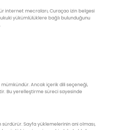
r internet mecraları, Curaçao izin belgesi
 hukuki yükümlülüklere bağlı bulunduğunu
.
e mümkündür. Ancak içerik dili seçeneği,
tir. Bu yerelleştirme süreci sayesinde
n sürdürür. Sayfa yüklemelerinin ani olması,