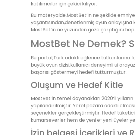
katılımcılar için çekici kılıyor.
Bu materyalde,MostBet’in ne şekilde emniyetl
yaşantısından,denetlenmiş oyun anlayışına k
MostBet’in ne yüzünden göze çarptığını hep b
MostBet Ne Demek? Sit
Bu portal,Türk odaklı eğlence tutkunlarına f
büyük oyun dizisi,kullanıcı deneyimli ui ara
başarısı göstermeyi hedefi tutturmuştur.
Oluşum ve Hedef Kitle
MostBet’in temel dayanakları 2020’li yılların
yapılandırılmıştır. Yerel pazara odaklı olma
seçenekler gerçekleştirmiştir. Hedef tüketici
kumarseverler hem de yeni e-yeni üyeler yer
İzin belgesi İçerikleri ve