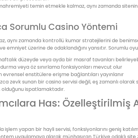
in mahremiyeti temin etmekle kalmaz, aynı zamanda sitenin
ca Sorumlu Casino Yöntemi
, aynı zamanda kontrollü kumar stratejilerini de benimser. 
ve emniyet üzerine de odaklandığını yansıtır. Sorumlu oyu
haftalık düzeyde veya ayda bir masraf tavanları belirleyeb
rdurma veya öz sınırlama fonksiyonları mevcut olur
n evrensel enstitülere erişme bağlantıları yayınlanır
zca zevk sunan bir casino servisi değil, eş zamanlı olarak s
ş olduğunu ispatlamaktadır.
ımcılara Has: Özelleştirilmiş 
 işlem yapan bir hayli servisi, fonksiyonlarını geniş katı
ntem uygulamaya alarak münhasıran Türkiye odaklı site ziy