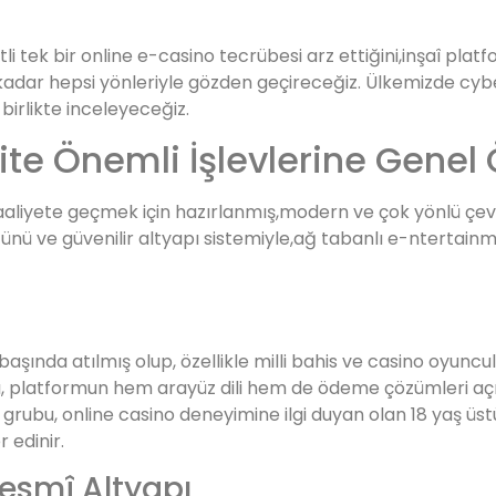
i tek bir online e-casino tecrübesi arz ettiğini,inşaî pla
adar hepsi yönleriyle gözden geçireceğiz. Ülkemizde cyber
irlikte inceleyeceğiz.
e Önemli İşlevlerine Genel 
aaliyete geçmek için hazırlanmış,modern ve çok yönlü çevrim
yüzünü ve güvenilir altyapı sistemiyle,ağ tabanlı e-ntert
 başında atılmış olup, özellikle milli bahis ve casino oyunc
sı, platformun hem arayüz dili hem de ödeme çözümleri açıs
 grubu, online casino deneyimine ilgi duyan olan 18 yaş üst
 edinir.
 Resmî Altyapı