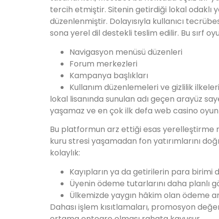
tercih etmiştir. Sitenin getirdiği lokal odaklı
düzenlenmiştir. Dolayısıyla kullanıcı tecr
sona yerel dil destekli teslim edilir. Bu sırf o
Navigasyon menüsü düzenleri
Forum merkezleri
Kampanya başlıkları
Kullanım düzenlemeleri ve gizlilik ilkel
lokal lisanında sunulan adı geçen arayüz say
yaşamaz ve en çok ilk defa web casino oyun de
Bu platformun arz ettiği esas yerelleştirme ni
kuru stresi yaşamadan fon yatırımlarını doğru
kolaylık:
Kayıpların ya da getirilerin para birimi 
Üyenin ödeme tutarlarını daha planlı g
Ülkemizde yaygın hâkim olan ödeme araç
Dahası işlem kısıtlamaları, promosyon değerl
ortama entegre olması rahata kavuşur.