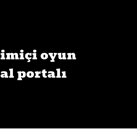
rimiçi oyun
l portalı