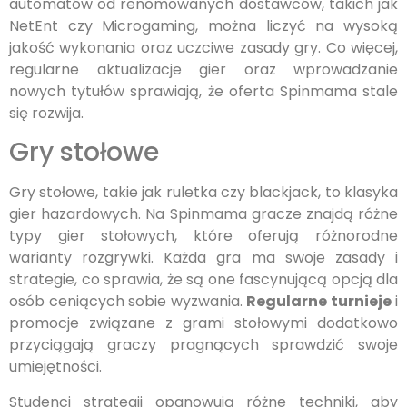
automatów od renomowanych dostawców, takich jak
NetEnt czy Microgaming, można liczyć na wysoką
jakość wykonania oraz uczciwe zasady gry. Co więcej,
regularne aktualizacje gier oraz wprowadzanie
nowych tytułów sprawiają, że oferta Spinmama stale
się rozwija.
Gry stołowe
Gry stołowe, takie jak ruletka czy blackjack, to klasyka
gier hazardowych. Na Spinmama gracze znajdą różne
typy gier stołowych, które oferują różnorodne
warianty rozgrywki. Każda gra ma swoje zasady i
strategie, co sprawia, że są one fascynującą opcją dla
osób ceniących sobie wyzwania.
Regularne turnieje
i
promocje związane z grami stołowymi dodatkowo
przyciągają graczy pragnących sprawdzić swoje
umiejętności.
Studenci strategii opanowują różne techniki, aby