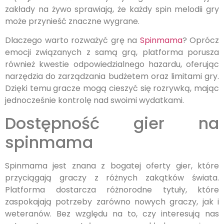
zakłady na żywo sprawiają, że każdy spin melodii gry
może przynieść znaczne wygrane.
Dlaczego warto rozważyć grę na
Spinmama
? Oprócz
emocji związanych z samą grą, platforma porusza
również kwestie odpowiedzialnego hazardu, oferując
narzędzia do zarządzania budżetem oraz limitami gry.
Dzięki temu gracze mogą cieszyć się rozrywką, mając
jednocześnie kontrolę nad swoimi wydatkami.
Dostępność gier na
spinmama
Spinmama jest znana z bogatej oferty gier, które
przyciągają graczy z różnych zakątków świata.
Platforma dostarcza różnorodne tytuły, które
zaspokajają potrzeby zarówno nowych graczy, jak i
weteranów. Bez względu na to, czy interesują nas