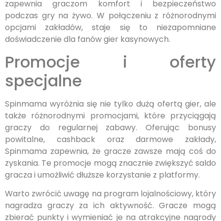
zapewnia graczom komfort i bezpieczeństwo
podczas gry na żywo. W połączeniu z różnorodnymi
opcjami zakładów, staje się to niezapomniane
doświadczenie dla fanów gier kasynowych.
Promocje i oferty
specjalne
Spinmama wyróżnia się nie tylko dużą ofertą gier, ale
także różnorodnymi promocjami, które przyciągają
graczy do regularnej zabawy. Oferując bonusy
powitalne, cashback oraz darmowe zakłady,
Spinmama zapewnia, że gracze zawsze mają coś do
zyskania. Te promocje mogą znacznie zwiększyć saldo
gracza i umożliwić dłuższe korzystanie z platformy.
Warto zwrócić uwagę na program lojalnościowy, który
nagradza graczy za ich aktywność. Gracze mogą
zbierać punkty i wymieniać je na atrakcyjne nagrody