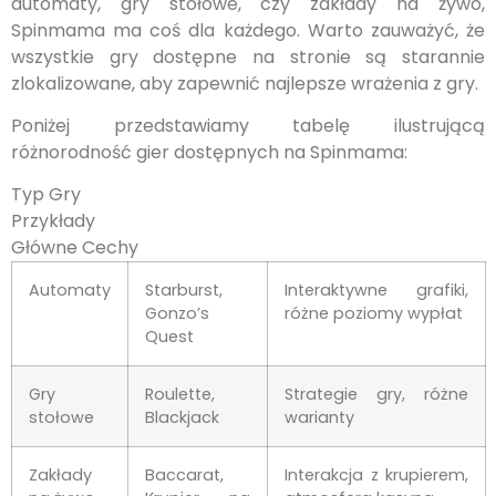
automaty, gry stołowe, czy zakłady na żywo,
Spinmama ma coś dla każdego. Warto zauważyć, że
wszystkie gry dostępne na stronie są starannie
zlokalizowane, aby zapewnić najlepsze wrażenia z gry.
Poniżej przedstawiamy tabelę ilustrującą
różnorodność gier dostępnych na Spinmama:
Typ Gry
Przykłady
Główne Cechy
Automaty
Starburst,
Interaktywne grafiki,
Gonzo’s
różne poziomy wypłat
Quest
Gry
Roulette,
Strategie gry, różne
stołowe
Blackjack
warianty
Zakłady
Baccarat,
Interakcja z krupierem,