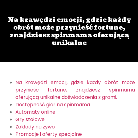
Na krawędzi emocji, gdzie każdy
obrót może przynieść fortune,
znajdziesz spinmama oferującą
unikalne
Na krawędzi emocji, gdzie każdy obrót może
przynieść fortune, znajdziesz spinmama
oferującą unikalne doświadczenia z grami.
Dostępność gier na spinmama
Automaty online
Gry stołowe
Zakłady na żywo
Promocje i oferty specjalne