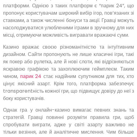
платформи. Однією з таких платформ є “парик 24”, що
пропонує користувачам широкий вибір ігор, пов’язаних зі
ставками, а також численні бонуси та акції. Гравці можуть
насолоджуватися улюбленими іграми в зручному для них
місці, отримуючи можливість вигравати вражаючі суми.
Казино вражає своєю різноманітністю та інтуїтивним
дизайном. Сайти пропонують не лише класичні ігри, такі
як покер або рулетка, але й нові слоти, які відрізняються
яскравою графікою та захоплюючим геймплеєм. Таким
чином,
парик 24
стає надійним супутником для тих, хто
цінує якісний азарт. Крім того, платформа забезпечує
transparentність кожної гри, що підвищує довіру до неї з
боку користувачів.
Однак гра у онлайн-казино вимагає певних знань та
стратегій. Гравці повинні розуміти правила гри, щоб
спробувати виграти, адже у світі азарту важливо не
тільки везіння, але й аналітичне мислення. Чим більше