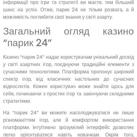
інформації про ігри та стратегії ви маєте, тим більший
шанс на успіх. Отже, парик 24 не тільки розвага, а й
можливість поглибити свої знання у світі азарту.
Загальний огляд казино
“парик 24”
Казино “парик 24” надає користувачам унікальний досвід
у світі азартних ігор, поєднуючи традиційні елементи з
сучасними технологіями. Платформа пропонує широкий
спектр ігор, від класичних настільних до сучасних
відеослотів. Кожен користувач може знайти щось для
себе, починаючи з простих ігор та закінчуючи складними
стратегіями.
На “парик 24” ви можете насолоджуватися не лише
різноманіттям ігор, але й комфортом використання
платформи. Інтуїтивно зрозумілий інтерфейс дозволяє
легко орієнтуватися навіть новачкам. Окрім того,