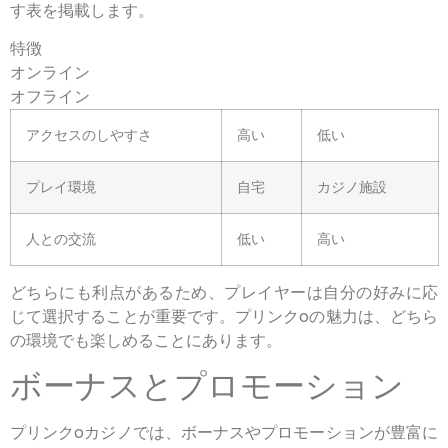
す表を掲載します。
特徴
オンライン
オフライン
アクセスのしやすさ
高い
低い
プレイ環境
自宅
カジノ施設
人との交流
低い
高い
どちらにも利点があるため、プレイヤーは自分の好みに応
じて選択することが重要です。プリンクoの魅力は、どちら
の環境でも楽しめることにあります。
ボーナスとプロモーション
プリンクoカジノでは、ボーナスやプロモーションが豊富に