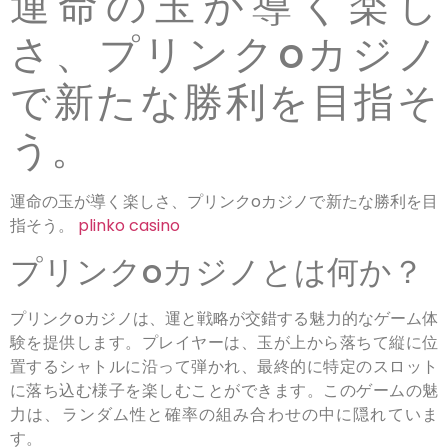
運命の玉が導く楽し
さ、プリンクoカジノ
で新たな勝利を目指そ
う。
運命の玉が導く楽しさ、プリンクoカジノで新たな勝利を目
指そう。
plinko casino
プリンクoカジノとは何か？
プリンクoカジノは、運と戦略が交錯する魅力的なゲーム体
験を提供します。プレイヤーは、玉が上から落ちて縦に位
置するシャトルに沿って弾かれ、最終的に特定のスロット
に落ち込む様子を楽しむことができます。このゲームの魅
力は、ランダム性と確率の組み合わせの中に隠れていま
す。