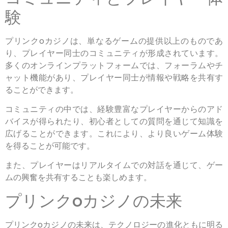
験
プリンクoカジノは、単なるゲームの提供以上のものであ
り、プレイヤー同士のコミュニティが形成されています。
多くのオンラインプラットフォームでは、フォーラムやチ
ャット機能があり、プレイヤー同士が情報や戦略を共有す
ることができます。
コミュニティの中では、経験豊富なプレイヤーからのアド
バイスが得られたり、初心者としての質問を通じて知識を
広げることができます。これにより、より良いゲーム体験
を得ることが可能です。
また、プレイヤーはリアルタイムでの対話を通じて、ゲー
ムの興奮を共有することも楽しめます。
プリンクoカジノの未来
プリンクoカジノの未来は、テクノロジーの進化ともに明る