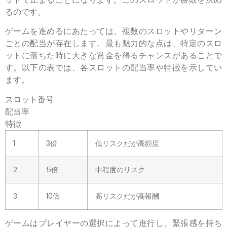
るのです。
ゲームを進めるにあたっては、複数のスロットやリターン
ごとの配当が存在します。最も魅力的な点は、特定のスロ
ットに落ちた時に大きな賞金を得るチャンスがあることで
す。以下の表では、各スロットの配当率や特徴を示してい
ます。
スロット番号
配当率
特徴
1
3倍
低リスクだが高頻度
2
5倍
中程度のリスク
3
10倍
高リスクだが高報酬
ゲームはプレイヤーの選択によって進行し、緊張感を持ち