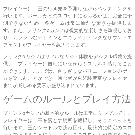
プレイヤーは、玉の行き先を予測しながらベッティングを
行います。ボールがどのスロットに落ちるかは、完全に予
測できないため、各ゲームは常に新たな驚きを提供しま
す。また、プリンクoカジノは視覚的な楽しさも重視してお
り、カラフルなデザインとエキサイティングなサウンドエ
フェクトがプレイヤーを惹きつけます。
プリンクoカジノはリアルなカジノ体験をデジタル環境で提
供し、プレイヤーは自宅にいながらもスリルを感じること
ができます。ここでは、さまざまなバリエーションのゲー
ムを楽しむことができ、初心者から経験豊富なプレイヤー
までが楽しめる要素が盛り込まれています。
ゲームのルールとプレイ方法
プリンクoカジノの基本的なルールは非常にシンプルです。
プレイヤーは、玉を落とす場所を選択し、そこにベットを
行います。玉がシャトルで跳ね回り、最終的に特定のスロ
ットで止まることになります。このスロットが勝敗を決め