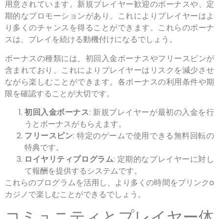
用意されています。新規プレイヤー歓迎のボーナスや、定
期的なプロモーションがあり、これによりプレイヤーはよ
り多くのチャンスを得ることができます。これらのボーナ
スは、プレイを続ける動機付けになるでしょう。
ボーナスの種類には、初回入金ボーナスやフリースピンが
含まれており、これによりプレイヤーはリスクを減少させ
ながら楽しむことができます。各ボーナスの利用条件や期
限を確認することが大切です。
初回入金ボーナス
: 新規プレイヤーが最初の入金を行
うとボーナスがもらえます。
フリースピン
: 特定のゲームで使用できる無料回転の
特典です。
ロイヤリティプログラム
: 定期的なプレイヤーに対し
て報酬を提供するシステムです。
これらのプログラムを活用し、より多くの時間をプリンクo
カジノで楽しむことができるでしょう。
コミュニティとプレイヤー体