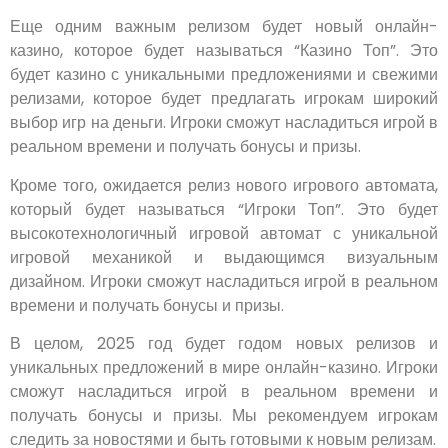
Еще одним важным релизом будет новый онлайн-
казино, которое будет называться “Казино Топ”. Это
будет казино с уникальными предложениями и свежими
релизами, которое будет предлагать игрокам широкий
выбор игр на деньги. Игроки сможут насладиться игрой в
реальном времени и получать бонусы и призы.
Кроме того, ожидается релиз нового игрового автомата,
который будет называться “Игроки Топ”. Это будет
высокотехнологичный игровой автомат с уникальной
игровой механикой и выдающимся визуальным
дизайном. Игроки сможут насладиться игрой в реальном
времени и получать бонусы и призы.
В целом, 2025 год будет годом новых релизов и
уникальных предложений в мире онлайн-казино. Игроки
сможут насладиться игрой в реальном времени и
получать бонусы и призы. Мы рекомендуем игрокам
следить за новостями и быть готовыми к новым релизам.