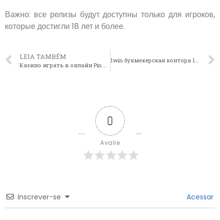
Важно: все релизы будут доступны только для игроков,
которые достигли 18 лет и более.
LEIA TAMBÉM
1win букмекерская контора 1вин.3730
Казино играть в онлайн Pin Up Casino – официальный сайт.2714
0
Avalie
Inscrever-se
Acessar