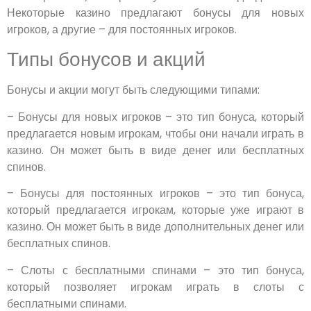
Некоторые казино предлагают бонусы для новых
игроков, а другие – для постоянных игроков.
Типы бонусов и акций
Бонусы и акции могут быть следующими типами:
– Бонусы для новых игроков – это тип бонуса, который
предлагается новым игрокам, чтобы они начали играть в
казино. Он может быть в виде денег или бесплатных
спинов.
– Бонусы для постоянных игроков – это тип бонуса,
который предлагается игрокам, которые уже играют в
казино. Он может быть в виде дополнительных денег или
бесплатных спинов.
– Слоты с бесплатными спинами – это тип бонуса,
который позволяет игрокам играть в слоты с
бесплатными спинами.