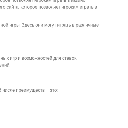
орое позволяет игрокам играть в казино
го сайта, которое позволяет игрокам играть в
шной игры. Здесь они могут играть в различные
ных игр и возможностей для ставок.
ений.
 числе преимуществ – это: