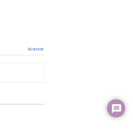
Acessar