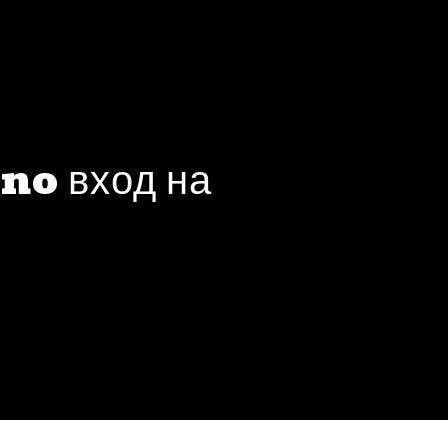
no вход на