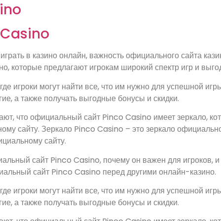
sino
 Casino
играть в казино онлайн, важность официального сайта каз
но, которые предлагают игрокам широкий спектр игр и выго
де игроки могут найти все, что им нужно для успешной игры
гие, а также получать выгодные бонусы и скидки.
ают, что официальный сайт Pinco Casino имеет зеркало, кот
ному сайту. Зеркало Pinco Casino – это зеркало официально
фициальному сайту.
иальный сайт Pinco Casino, почему он важен для игроков, и
иальный сайт Pinco Casino перед другими онлайн-казино.
де игроки могут найти все, что им нужно для успешной игры
гие, а также получать выгодные бонусы и скидки.