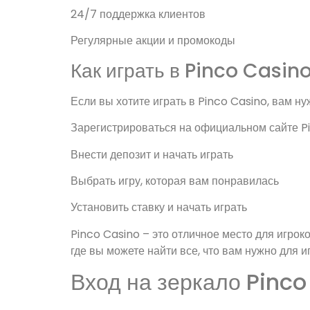
24/7 поддержка клиентов
Регулярные акции и промокоды
Как играть в Pinco Casin
Если вы хотите играть в Pinco Casino, вам н
Зарегистрироваться на официальном сайте P
Внести депозит и начать играть
Выбрать игру, которая вам понравилась
Установить ставку и начать играть
Pinco Casino – это отличное место для игрок
где вы можете найти все, что вам нужно для и
Вход на зеркало Pinc