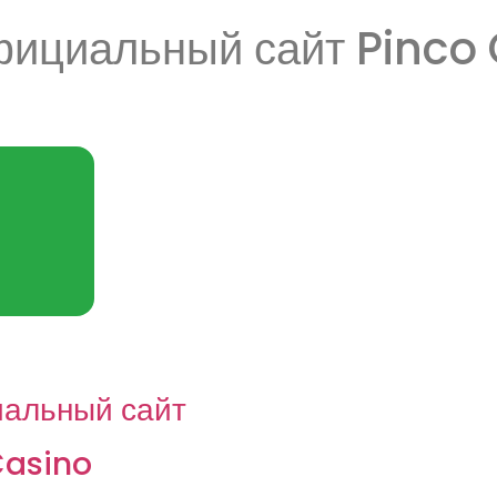
фициальный сайт Pinco 
Ь
альный сайт
Casino