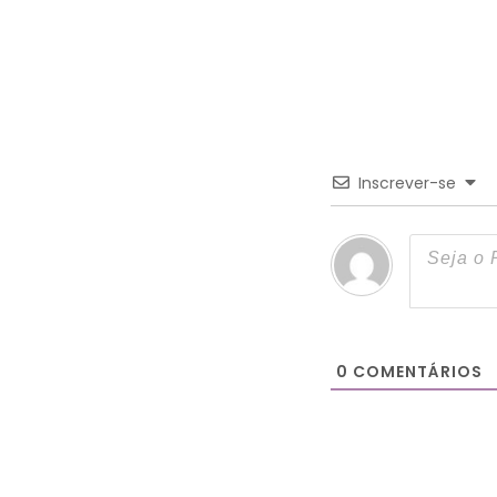
Inscrever-se
0
COMENTÁRIOS