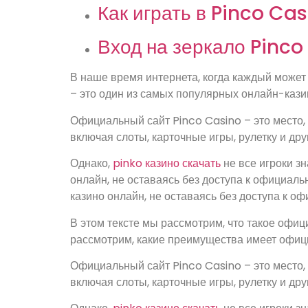
Как играть в Pinco Ca
Вход на зеркало Pinco
В наше время интернета, когда каждый может 
– это один из самых популярных онлайн-кази
Официальный сайт Pinco Casino – это место, г
включая слоты, карточные игры, рулетку и дру
Однако,
pinko казино скачать
не все игроки зн
онлайн, не оставаясь без доступа к официаль
казино онлайн, не оставаясь без доступа к о
В этом тексте мы рассмотрим, что такое офиц
рассмотрим, какие преимущества имеет офиц
Официальный сайт Pinco Casino – это место, г
включая слоты, карточные игры, рулетку и дру