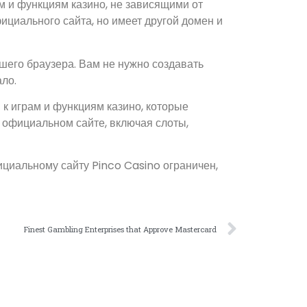
ам и функциям казино, не зависящими от
ициального сайта, но имеет другой домен и
ашего браузера. Вам не нужно создавать
ало.
 к играм и функциям казино, которые
а официальном сайте, включая слоты,
фициальному сайту Pinco Casino ограничен,
Finest Gambling Enterprises that Approve Mastercard