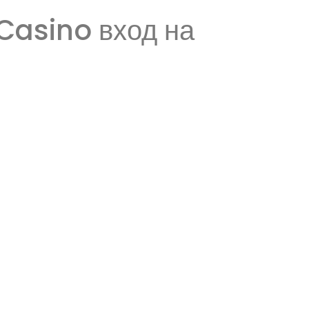
Casino вход на