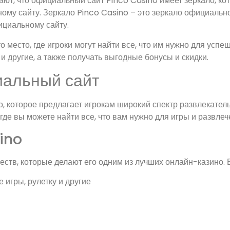
ают, что официальный сайт Pinco Casino имеет зеркало, кот
ному сайту. Зеркало Pinco Casino – это зеркало официально
фициальному сайту.
 место, где игроки могут найти все, что им нужно для успе
 и другие, а также получать выгодные бонусы и скидки.
иальный сайт
, которое предлагает игрокам широкий спектр развлекатель
где вы можете найти все, что вам нужно для игры и развлеч
ino
ств, которые делают его одним из лучших онлайн-казино. В
 игры, рулетку и другие