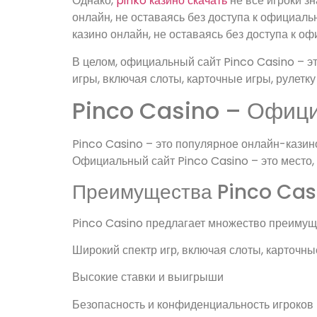
Однако,
pinko казино скачать
не все игроки зн
онлайн, не оставаясь без доступа к официаль
казино онлайн, не оставаясь без доступа к о
В целом, официальный сайт Pinco Casino – это
игры, включая слоты, карточные игры, рулетку
Pinco Casino – Офиц
Pinco Casino – это популярное онлайн-казино
Официальный сайт Pinco Casino – это место, 
Преимущества Pinco Cas
Pinco Casino предлагает множество преимуще
Широкий спектр игр, включая слоты, карточные
Высокие ставки и выигрыши
Безопасность и конфиденциальность игроков