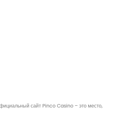
Официальный сайт Pinco Casino – это место,