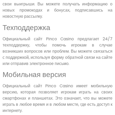
свои выигрыши. Вы можете получать информацию о
новых промокодах и бонусах, подписавшись на
новостную рассылку.
Техподдержка
Официальный сайт Pinco Casino предлагает 24/7
техподдержку, чтобы помочь игрокам в случае
возникших вопросов или проблем. Вы можете связаться
с поддержкой, используя форму обратной связи на сайте
или отправив электронное письмо.
Мобильная версия
Официальный сайт Pinco Casino имеет мобильную
версию, которая позволяет игрокам играть на своих
смартфонах и планшетах. Это означает, что вы можете
играть в любое время и в любом месте, где есть доступ к
интернету.