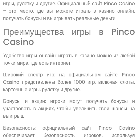
игры, рулетку и другие. Официальный сайт Pinco Casino
– это место, где вы можете играть в казино онлайн,
получать бонусы и выигрывать реальные деньги.
Преимущества игры в Pinco
Casino
Удобство игры онлайн: играть в казино можно из любой
точки мира, где есть интернет.
Широкий спектр игр: на официальном сайте Pinco
Casino представлены более 1000 игр, включая слоты,
карточные игры, рулетку и другие.
Бонусы и акции: игроки могут получать бонусы и
участвовать в акциях, чтобы увеличить свои шансы на
выигрыш.
Безопасность: официальный сайт Pinco Casino
обеспечивает безопасность игроков, используя