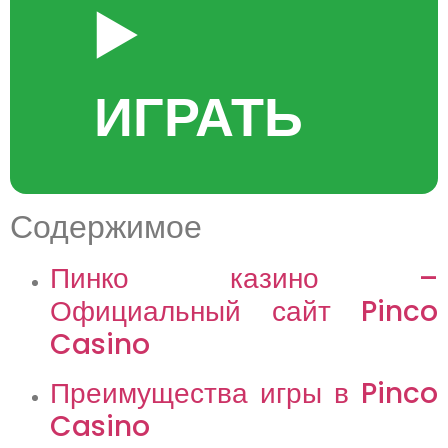
▶️
ИГРАТЬ
Содержимое
Пинко казино –
Официальный сайт Pinco
Casino
Преимущества игры в Pinco
Casino