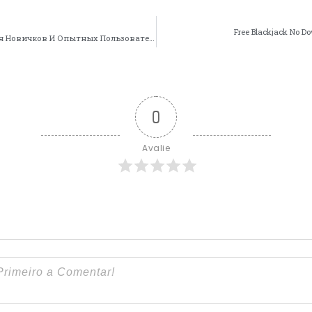
Free Blackjack No Do
Все, Что Нужно Знать О 1win: Полное Руководство Для Новичков И Опытных Пользователей Технологии, Которые Делают Жизнь Проще
0
Avalie