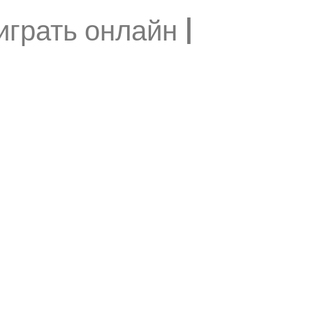
грать онлайн |