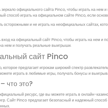
 зеркало официального сайта Pinco, чтобы играть на нем 
ый способ играть на официальном сайте Pinco, если основ
ь осторожными и не играть на неофициальных сайтах, кото
 вход на официальный сайт Pinco, чтобы играть на нем и 
 на нем и получать реальные выигрыши.
альный сайт Pinco
, которое предлагает игрокам широкий спектр развлекатель
 можете играть в любимые игры, получать бонусы и выигрыв
– что это?
официальный ресурс, где вы можете играть в онлайн-казин
 игр. Сайт Pinco предлагает безопасный и надежный способ
нных.