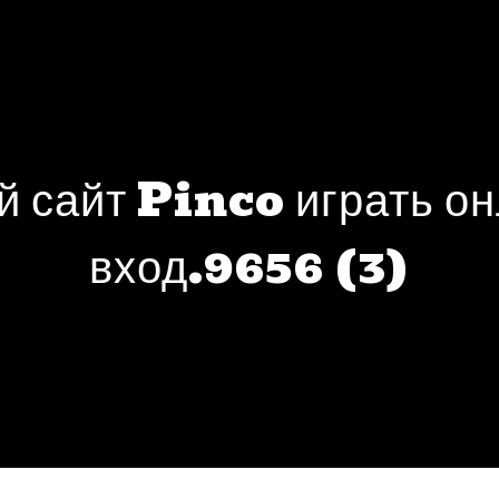
 сайт Pinco играть он
вход.9656 (3)