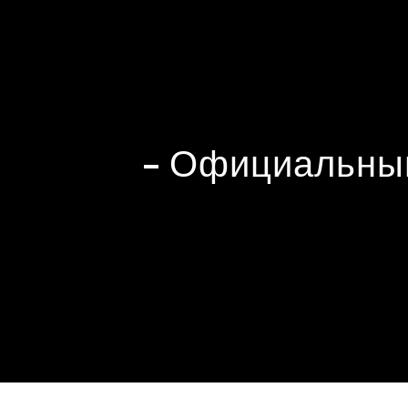
– Официальный