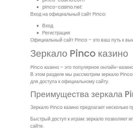
pinco-casino.net
Вход на официальный сайт Pinco:
Вход
Регистрация
Официальный сайт Pinco – это ваш путь к в
Зеркало Pinco казино
Pinco казино – это популярное онлайн-казино,
В этом разделе мы рассмотрим зеркало Pinco 
для доступа к официальному сайту.
Преимущества зеркала Pi
Зеркало Pinco казино предлагает несколько п
Быстрый доступ к играм: зеркало позволяет и
сайте.