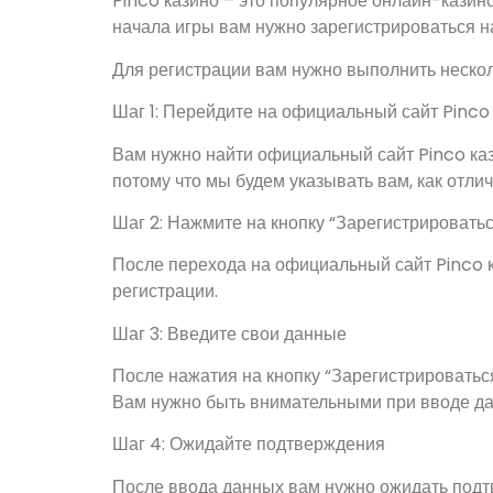
Pinco казино – это популярное онлайн-казино,
начала игры вам нужно зарегистрироваться н
Для регистрации вам нужно выполнить нескол
Шаг 1: Перейдите на официальный сайт Pinco
Вам нужно найти официальный сайт Pinco кази
потому что мы будем указывать вам, как отл
Шаг 2: Нажмите на кнопку “Зарегистрироватьс
После перехода на официальный сайт Pinco ка
регистрации.
Шаг 3: Введите свои данные
После нажатия на кнопку “Зарегистрироватьс
Вам нужно быть внимательными при вводе да
Шаг 4: Ожидайте подтверждения
После ввода данных вам нужно ожидать подтв