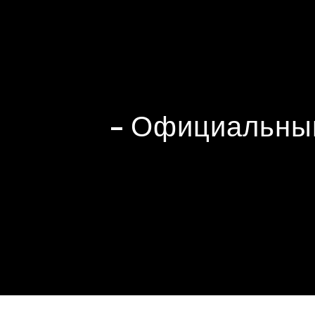
– Официальный