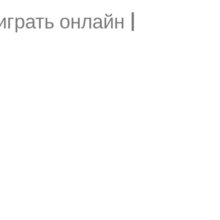
грать онлайн |