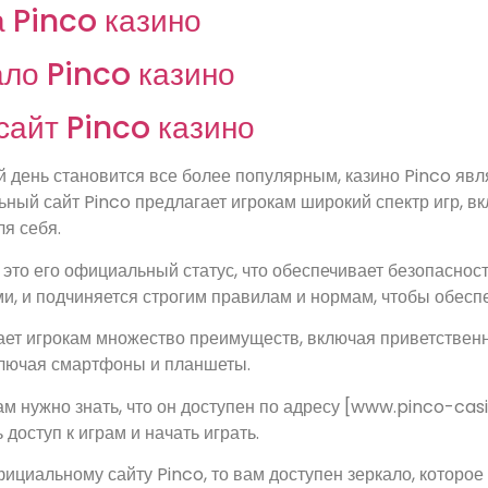
 Pinco казино
ало Pinco казино
сайт Pinco казино
й день становится все более популярным, казино Pinco яв
ый сайт Pinco предлагает игрокам широкий спектр игр, вкл
ля себя.
это его официальный статус, что обеспечивает безопасность
, и подчиняется строгим правилам и нормам, чтобы обеспе
ает игрокам множество преимуществ, включая приветственн
включая смартфоны и планшеты.
ам нужно знать, что он доступен по адресу [www.pinco-c
доступ к играм и начать играть.
фициальному сайту Pinco, то вам доступен зеркало, которо