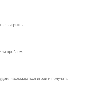
ать выигрыши.
или проблем.
удете наслаждаться игрой и получать