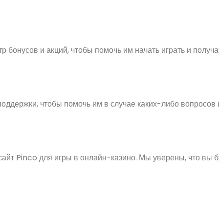
 бонусов и акций, чтобы помочь им начать играть и получ
оддержки, чтобы помочь им в случае каких-либо вопросов 
йт Pinco для игры в онлайн-казино. Мы уверены, что вы б