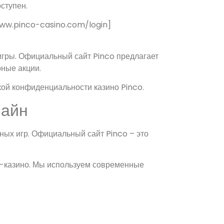
ступен.
[www.pinco-casino.com/login]
 игры. Официальный сайт Pinco предлагает
рные акции.
кой конфиденциальности казино Pinco.
лайн
ных игр. Официальный сайт Pinco – это
йн-казино. Мы используем современные