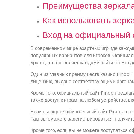
Преимущества зеркала
Как использовать зерк
Вход на официальный 
В современном мире азартных игр, где кажды
популярных вариантов для игроков. Официальн
другие, что позволяет каждому найти что-то д
Один из главных преимуществ казино Pinco – 
лицензию, выдана соответствующими органами
Кроме того, официальный сайт Pinco предлаг
также доступ к играм на любом устройстве, 
Если вы ищете официальный сайт Pinco, то в
Там вы сможете зарегистрироваться, получить 
Кроме того, если вы не можете доступаться о