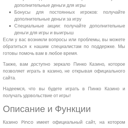
дополнительные деньги для игры
Бонусы для постоянных игроков: получайте
дополнительные деньги за игру
Специальные акции: получайте дополнительные
деньги для игры и выигрыш
Если у вас возникли вопросы или проблемы, вы можете
обратиться к нашим специалистам по поддержке. Мы
готовы помочь вам в любое время.
Также, вам доступно зеркало Пинко Казино, которое
позволяет играть в казино, не открывая официального
сайта.
Надеемся, что вы будете играть в Пинко Казино и
получать удовольствие от игры!
Описание и Функции
Казино Pinco имеет официальный сайт, на котором