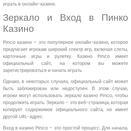
играть в онлайн-казино.
Зеркало и Вход в Пинко
Казино
Pinco казино – это популярное онлайн-казино, которое
предлагает игрокам широкий спектр игр, включая слоты,
карточные игры и рулетку. Казино Pinco имеет
официальный сайт, на котором вы можете
зарегистрироваться и начать играть.
Однако, в некоторых случаях, официальный сайт может
быть заблокирован или недоступен. В этом случае,
игроки могут использовать зеркало казино Pinco, чтобы
продолжить играть. Зеркало – это веб-страница, которая
копирует содержимое официального сайта, но имеет
другой URL-адрес.
Вход в казино Pinco – это простой процесс. Для начала,