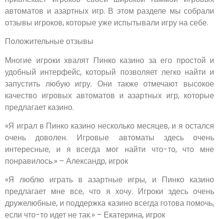
автоматов и азартных игр. В этом разделе мы собрали
отзывы игроков, которые уже испытывали игру на себе.
Положительные отзывы
Многие игроки хвалят Пинко казино за его простой и
удобный интерфейс, который позволяет легко найти и
запустить любую игру. Они также отмечают высокое
качество игровых автоматов и азартных игр, которые
предлагает казино.
«Я играл в Пинко казино несколько месяцев, и я остался
очень доволен. Игровые автоматы здесь очень
интересные, и я всегда мог найти что-то, что мне
понравилось.» – Александр, игрок
«Я люблю играть в азартные игры, и Пинко казино
предлагает мне все, что я хочу. Игроки здесь очень
дружелюбные, и поддержка казино всегда готова помочь,
если что-то идет не так.» – Екатерина, игрок