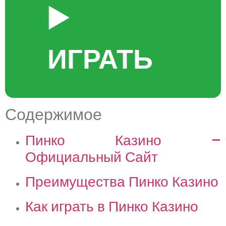
▶️
ИГРАТЬ
Содержимое
Пинко Казино –
Официальный Сайт
Преимущества Пинко Казино
Как играть в Пинко Казино