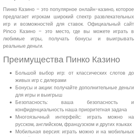
Пинко Казино – это популярное онлайн-казино, которое
предлагает игрокам широкий спектр развлекательных
игр и возможностей для ставок. Официальный сайт
Pinco Казино – это место, где вы можете играть в
любимые игры, получать бонусы и выигрывать
реальные деньги.
Преимущества Пинко Казино
Большой выбор игр: от классических слотов до
живых игр с дилерами
Бонусы и акции: получайте дополнительные деньги
для игры и выигрыш
Безопасность: ваша безопасность и
конфиденциальность наша приоритетная задача
Многоязычный интерфейс: играть можно на
русском, английском, французском и других языках
Мобильная версия: играть можно и на мобильных