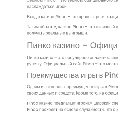
Зеркало Pinco – это зеркало официального са
наслаждаться игрой.
Вход в казино Pinco – это процесс регистрац
Таким образом, казино Pinco – это отличный 
получать реальные выигрыши.
Пинко казино – Офици
Пинко казино – это популярное онлайн-казино
рулетку. Официальный сайт Pinco – это место
Преимущества игры в Pin
Одним из основных преимуществ игры в Pinco
своих данных и средств. Кроме того, на офици
Pinco казино предлагает игрокам широкий спе
Pinco проходят на основе случайности, что о