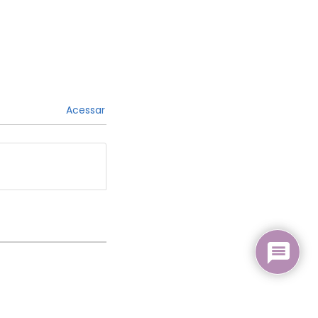
Acessar