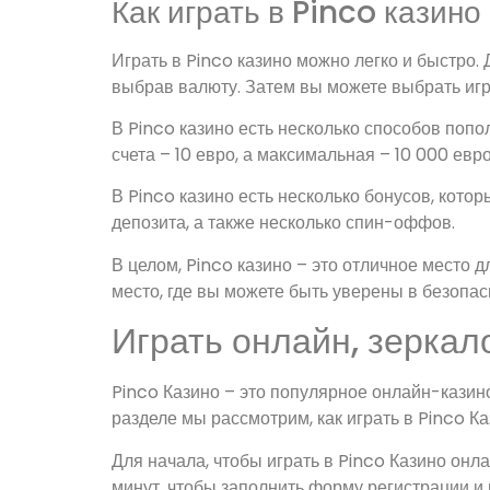
Как играть в Pinco казино
Играть в Pinco казино можно легко и быстро.
выбрав валюту. Затем вы можете выбрать игру
В Pinco казино есть несколько способов поп
счета – 10 евро, а максимальная – 10 000 евро
В Pinco казино есть несколько бонусов, котор
депозита, а также несколько спин-оффов.
В целом, Pinco казино – это отличное место
место, где вы можете быть уверены в безопасн
Играть онлайн, зеркало
Pinco Казино – это популярное онлайн-казино
разделе мы рассмотрим, как играть в Pinco Ка
Для начала, чтобы играть в Pinco Казино онл
минут, чтобы заполнить форму регистрации и