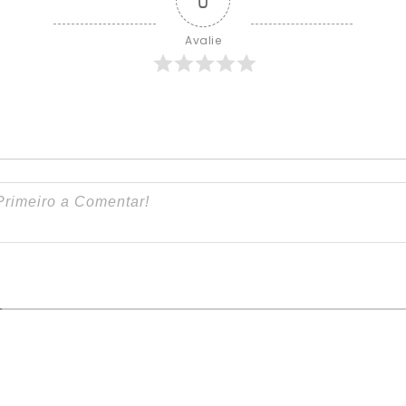
0
Avalie