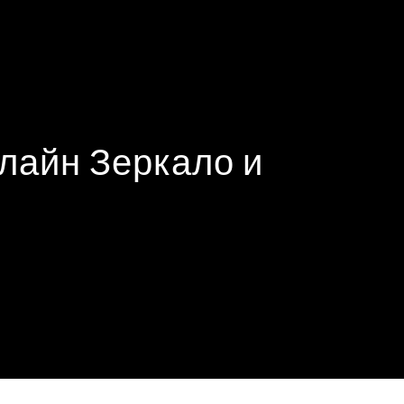
лайн Зеркало и