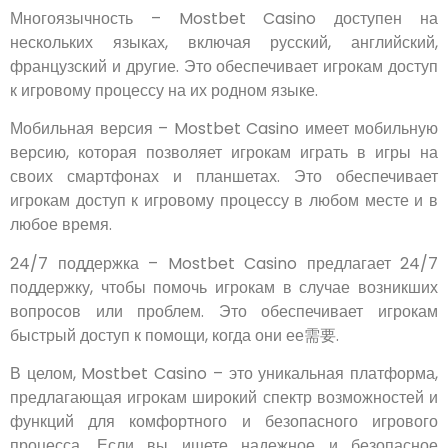
Многоязычность – Mostbet Casino доступен на
нескольких языках, включая русский, английский,
французский и другие. Это обеспечивает игрокам доступ
к игровому процессу на их родном языке.
Мобильная версия – Mostbet Casino имеет мобильную
версию, которая позволяет игрокам играть в игры на
своих смартфонах и планшетах. Это обеспечивает
игрокам доступ к игровому процессу в любом месте и в
любое время.
24/7 поддержка – Mostbet Casino предлагает 24/7
поддержку, чтобы помочь игрокам в случае возникших
вопросов или проблем. Это обеспечивает игрокам
быстрый доступ к помощи, когда они ее需要.
В целом, Mostbet Casino – это уникальная платформа,
предлагающая игрокам широкий спектр возможностей и
функций для комфортного и безопасного игрового
процесса. Если вы ищете надежное и безопасное