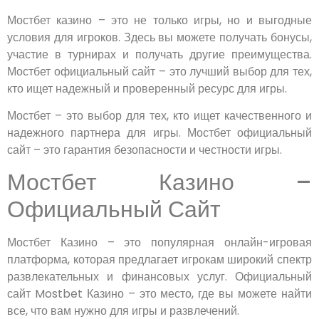
Мостбет казино – это не только игры, но и выгодные
условия для игроков. Здесь вы можете получать бонусы,
участие в турнирах и получать другие преимущества.
Мостбет официальный сайт – это лучший выбор для тех,
кто ищет надежный и проверенный ресурс для игры.
Мостбет – это выбор для тех, кто ищет качественного и
надежного партнера для игры. Мостбет официальный
сайт – это гарантия безопасности и честности игры.
Мостбет Казино –
Официальный Сайт
Мостбет Казино – это популярная онлайн-игровая
платформа, которая предлагает игрокам широкий спектр
развлекательных и финансовых услуг. Официальный
сайт Mostbet Казино – это место, где вы можете найти
все, что вам нужно для игры и развлечений.