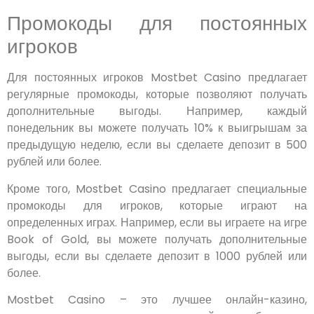
Промокоды для постоянных
игроков
Для постоянных игроков Mostbet Casino предлагает
регулярные промокоды, которые позволяют получать
дополнительные выгоды. Например, каждый
понедельник вы можете получать 10% к выигрышам за
предыдущую неделю, если вы сделаете депозит в 500
рублей или более.
Кроме того, Mostbet Casino предлагает специальные
промокоды для игроков, которые играют на
определенных играх. Например, если вы играете на игре
Book of Gold, вы можете получать дополнительные
выгоды, если вы сделаете депозит в 1000 рублей или
более.
Mostbet Casino – это лучшее онлайн-казино,