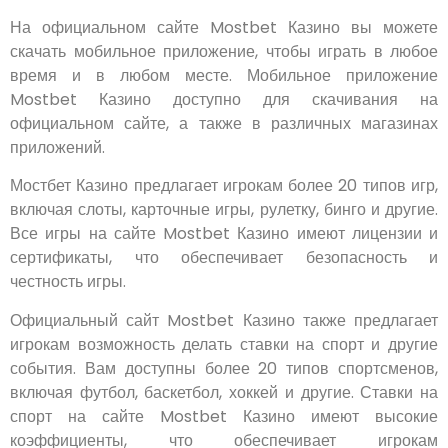
На официальном сайте Mostbet Казино вы можете
скачать мобильное приложение, чтобы играть в любое
время и в любом месте. Мобильное приложение
Mostbet Казино доступно для скачивания на
официальном сайте, а также в различных магазинах
приложений.
Мостбет Казино предлагает игрокам более 20 типов игр,
включая слоты, карточные игры, рулетку, бинго и другие.
Все игры на сайте Mostbet Казино имеют лицензии и
сертификаты, что обеспечивает безопасность и
честность игры.
Официальный сайт Mostbet Казино также предлагает
игрокам возможность делать ставки на спорт и другие
события. Вам доступны более 20 типов спортсменов,
включая футбол, баскетбол, хоккей и другие. Ставки на
спорт на сайте Mostbet Казино имеют высокие
коэффициенты, что обеспечивает игрокам