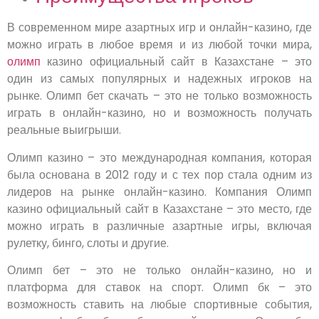
В современном мире азартных игр и онлайн-казино, где
можно играть в любое время и из любой точки мира,
олимп
казино официальный сайт в Казахстане – это
один из самых популярных и надежных игроков на
рынке. Олимп бет скачать – это не только возможность
играть в онлайн-казино, но и возможность получать
реальные выигрыши.
Олимп казино – это международная компания, которая
была основана в 2012 году и с тех пор стала одним из
лидеров на рынке онлайн-казино. Компания Олимп
казино официальный сайт в Казахстане – это место, где
можно играть в различные азартные игры, включая
рулетку, бинго, слоты и другие.
Олимп бет – это не только онлайн-казино, но и
платформа для ставок на спорт. Олимп бк – это
возможность ставить на любые спортивные события,