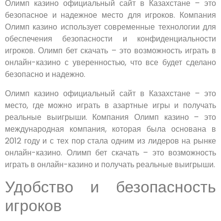
Олимп казино официальный сайт в Казахстане – это
безопасное и надежное место для игроков. Компания
Олимп казино использует современные технологии для
обеспечения безопасности и конфиденциальности
игроков. Олимп бет скачать – это возможность играть в
онлайн-казино с уверенностью, что все будет сделано
безопасно и надежно.
Олимп казино официальный сайт в Казахстане – это
место, где можно играть в азартные игры и получать
реальные выигрыши. Компания Олимп казино – это
международная компания, которая была основана в
2012 году и с тех пор стала одним из лидеров на рынке
онлайн-казино. Олимп бет скачать – это возможность
играть в онлайн-казино и получать реальные выигрыши.
Удобство и безопасность
игроков