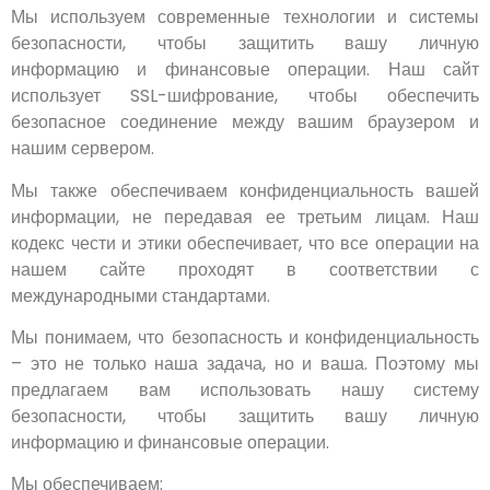
Мы используем современные технологии и системы
безопасности, чтобы защитить вашу личную
информацию и финансовые операции. Наш сайт
использует SSL-шифрование, чтобы обеспечить
безопасное соединение между вашим браузером и
нашим сервером.
Мы также обеспечиваем конфиденциальность вашей
информации, не передавая ее третьим лицам. Наш
кодекс чести и этики обеспечивает, что все операции на
нашем сайте проходят в соответствии с
международными стандартами.
Мы понимаем, что безопасность и конфиденциальность
– это не только наша задача, но и ваша. Поэтому мы
предлагаем вам использовать нашу систему
безопасности, чтобы защитить вашу личную
информацию и финансовые операции.
Мы обеспечиваем: