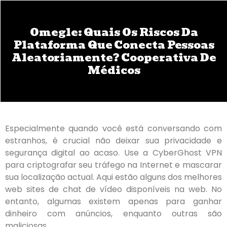
Omegle: Quais Os Riscos Da
Plataforma Que Conecta Pessoas
Aleatoriamente? Cooperativa De
Médicos
Especialmente quando você está conversando com
estranhos, é crucial não deixar sua privacidade e
segurança digital ao acaso. Use a CyberGhost VPN
para criptografar seu tráfego na Internet e mascarar
sua localização actual. Aqui estão alguns dos melhores
web sites de chat de vídeo disponíveis na web. No
entanto, algumas existem apenas para ganhar
dinheiro com anúncios, enquanto outras são
maliciosas.