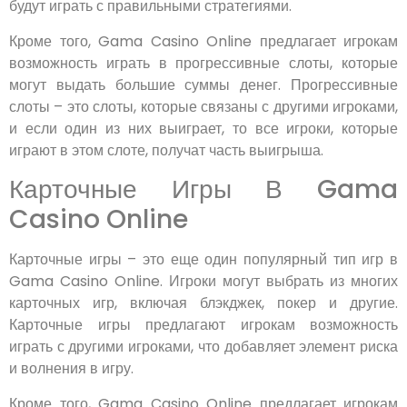
будут играть с правильными стратегиями.
Кроме того, Gama Casino Online предлагает игрокам
возможность играть в прогрессивные слоты, которые
могут выдать большие суммы денег. Прогрессивные
слоты – это слоты, которые связаны с другими игроками,
и если один из них выиграет, то все игроки, которые
играют в этом слоте, получат часть выигрыша.
Карточные Игры В Gama
Casino Online
Карточные игры – это еще один популярный тип игр в
Gama Casino Online. Игроки могут выбрать из многих
карточных игр, включая блэкджек, покер и другие.
Карточные игры предлагают игрокам возможность
играть с другими игроками, что добавляет элемент риска
и волнения в игру.
Кроме того, Gama Casino Online предлагает игрокам