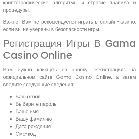
криптографические алгоритмы и строгие правила и
процедуры.
Важно! Вам не рекомендуется играть в онлайн-казино,
если вы не уверены в безопасности игры.
Регистрация Игры В Gama
Casino Online
Вам нужно кликнуть на кнопку “Регистрация” на
официальном сайте Gama Casino Online, а затем
введите следующие сведения:
Ваш email
Выберите пароль
Ваше имя
Вашу фамилию
Дата рождения
Смс-код