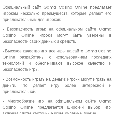
Официальный сайт Gama Casino Online предлагает
игрокам несколько преимуществ, которые делают его
привлекательным для игроков:
• Безопасность игры: на официальном сайте Gama
Casino Online игроки могут быть уверены в
безопасности своих данных и средств.
• Высокое качество игр: все игры на сайте Gama Casino
Online разработаны с использованием последних
технологий и обеспечивают высокое качество и
безопасность игры.
• Возможность играть на деньги: игроки могут играть на
деньги, что делает игру более интересной и
привлекательной.
• Многообразие игр: на официальном сайте Gama
Casino Online предлагается широкий выбор игр,
включая слоты, карточные игры, рулетку и другие.