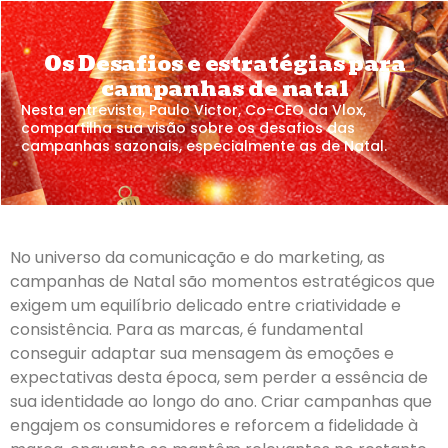
Os Desafios e estratégias para
campanhas de natal
Nesta entrevista, Paulo Victor, Co-CEO da Vlox,
compartilha sua visão sobre os desafios das
campanhas sazonais, especialmente as de Natal.
No universo da comunicação e do marketing, as
campanhas de Natal são momentos estratégicos que
exigem um equilíbrio delicado entre criatividade e
consistência. Para as marcas, é fundamental
conseguir adaptar sua mensagem às emoções e
expectativas desta época, sem perder a essência de
sua identidade ao longo do ano. Criar campanhas que
engajem os consumidores e reforcem a fidelidade à