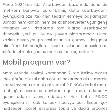
Pinco 2024-cü ildə Azərbaycan bazarında daha da
möhkəm bünövrə qura bilmiş daha azərbaycanlı
oyunçulara özəl təkliflər təqdim etməyə başlamışdır.
Burada həm idman, həm də kazinosevərlər üçün geniş
imkanlar var. Platforma tam olaraq Azərbaycan
dilindədir, yerli pul ilə də işləyən platformadır. Pinco
kazino qeydiyyat prosesi asan və çoxsaylı dəqiqələr
alır. Yeni istifadəçilərə təqdim olunan bonuslardan
istifadə etmək üçün bu mərhələləri keçməlisiniz.
Mobil proqram var?
Matç ərzində sevimli komandan 2 top irəlidə olarsa,
`dək götür! “Total daha çox X” bazarında aktiv mərcin
var və oyunda artıq X qol vurulub? PINCO dərhal mərc
məbləğini hesabına qaytarır, əgər mərc udarsa –
qalan ödənişi əlavə edəcəyik! Hər həftə PINCO
oyunçulara ₼ `dək keşbek hədiyyə edir. İkidən çox
hadisədən ibarət ekspress topla və dəqiq proqnoz