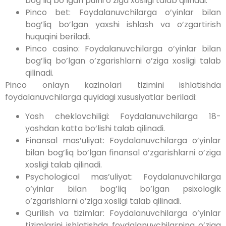
bog’liq bo’lgan pulni o’ziga xosligi talab qilinadi.
Pinco bet: Foydalanuvchilarga o’yinlar bilan
bog’liq bo’lgan yaxshi ishlash va o’zgartirish
huquqini beriladi.
Pinco casino: Foydalanuvchilarga o’yinlar bilan
bog’liq bo’lgan o’zgarishlarni o’ziga xosligi talab
qilinadi.
Pinco onlayn kazinolari tizimini ishlatishda
foydalanuvchilarga quyidagi xususiyatlar beriladi:
Yosh cheklovchiligi: Foydalanuvchilarga 18-
yoshdan katta bo’lishi talab qilinadi.
Finansal mas’uliyat: Foydalanuvchilarga o’yinlar
bilan bog’liq bo’lgan finansal o’zgarishlarni o’ziga
xosligi talab qilinadi.
Psychological mas’uliyat: Foydalanuvchilarga
o’yinlar bilan bog’liq bo’lgan psixologik
o’zgarishlarni o’ziga xosligi talab qilinadi.
Qurilish va tizimlar: Foydalanuvchilarga o’yinlar
tizimlarini ishlatishda foydalanuvchilarning o’ziga