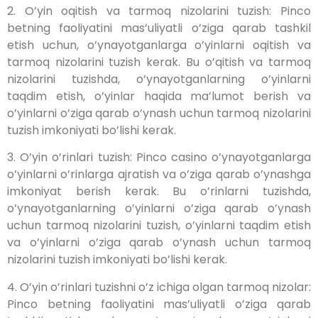
2. O’yin oqitish va tarmoq nizolarini tuzish: Pinco
betning faoliyatini mas’uliyatli o’ziga qarab tashkil
etish uchun, o’ynayotganlarga o’yinlarni oqitish va
tarmoq nizolarini tuzish kerak. Bu o’qitish va tarmoq
nizolarini tuzishda, o’ynayotganlarning o’yinlarni
taqdim etish, o’yinlar haqida ma’lumot berish va
o’yinlarni o’ziga qarab o’ynash uchun tarmoq nizolarini
tuzish imkoniyati bo’lishi kerak.
3. O’yin o’rinlari tuzish: Pinco casino o’ynayotganlarga
o’yinlarni o’rinlarga ajratish va o’ziga qarab o’ynashga
imkoniyat berish kerak. Bu o’rinlarni tuzishda,
o’ynayotganlarning o’yinlarni o’ziga qarab o’ynash
uchun tarmoq nizolarini tuzish, o’yinlarni taqdim etish
va o’yinlarni o’ziga qarab o’ynash uchun tarmoq
nizolarini tuzish imkoniyati bo’lishi kerak.
4. O’yin o’rinlari tuzishni o’z ichiga olgan tarmoq nizolar:
Pinco betning faoliyatini mas’uliyatli o’ziga qarab