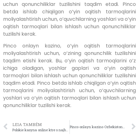
uchun qonunchiliklar tuzilishini taqdim etadi. Pinco
betda ishlab chiqilgan o’yin oqitish tarmoqlarini
moliyalashtirish uchun, o’quvchilarning yoshlari va o’yin
oqitish tarmoqlari bilan ishlash uchun qonunchiliklar
tuzilishi kerak.
Pinco onlayn kazino, o’yin oqitish tarmoqlarini
moliyalashtirish uchun, o’zining qonunchilik tuzilishini
taqdim etishi kerak. Bu, o’yin oqitish tarmoqlarini o’z
ichiga oladigan, yoshlar gaplari va o’yin oqitish
tarmoqlari bilan ishlash uchun qonunchiliklar tuzilishini
taqdim etadi. Pinco betda ishlab chiqilgan o’yin oqitish
tarmoqlarini moliyalashtirish uchun, o’quvchilarning
yoshlari va o’yin oqitish tarmoqlari bilan ishlash uchun
qonunchiliklar tuzilishi kerak.
LEIA TAMBÉM
Pinco onlayn kazino Ozbekistonda rasmiy sayt.1285
Polskie kasyna online ktre s najbezpieczniejsze.6