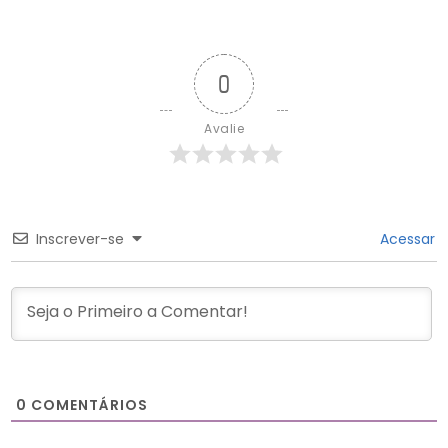
0
Avalie
Inscrever-se
Acessar
0
COMENTÁRIOS