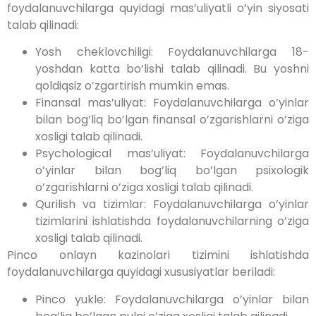
foydalanuvchilarga quyidagi mas’uliyatli o’yin siyosati
talab qilinadi:
Yosh cheklovchiligi: Foydalanuvchilarga 18-
yoshdan katta bo’lishi talab qilinadi. Bu yoshni
qoldiqsiz o’zgartirish mumkin emas.
Finansal mas’uliyat: Foydalanuvchilarga o’yinlar
bilan bog’liq bo’lgan finansal o’zgarishlarni o’ziga
xosligi talab qilinadi.
Psychological mas’uliyat: Foydalanuvchilarga
o’yinlar bilan bog’liq bo’lgan psixologik
o’zgarishlarni o’ziga xosligi talab qilinadi.
Qurilish va tizimlar: Foydalanuvchilarga o’yinlar
tizimlarini ishlatishda foydalanuvchilarning o’ziga
xosligi talab qilinadi.
Pinco onlayn kazinolari tizimini ishlatishda
foydalanuvchilarga quyidagi xususiyatlar beriladi:
Pinco yukle: Foydalanuvchilarga o’yinlar bilan