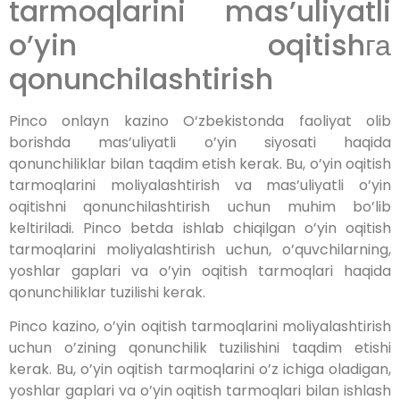
tarmoqlarini mas’uliyatli
o’yin oqitishга
qonunchilashtirish
Pinco onlayn kazino O‘zbekistonda faoliyat olib
borishda mas’uliyatli o’yin siyosati haqida
qonunchiliklar bilan taqdim etish kerak. Bu, o’yin oqitish
tarmoqlarini moliyalashtirish va mas’uliyatli o’yin
oqitishni qonunchilashtirish uchun muhim bo’lib
keltiriladi. Pinco betda ishlab chiqilgan o’yin oqitish
tarmoqlarini moliyalashtirish uchun, o’quvchilarning,
yoshlar gaplari va o’yin oqitish tarmoqlari haqida
qonunchiliklar tuzilishi kerak.
Pinco kazino, o’yin oqitish tarmoqlarini moliyalashtirish
uchun o’zining qonunchilik tuzilishini taqdim etishi
kerak. Bu, o’yin oqitish tarmoqlarini o’z ichiga oladigan,
yoshlar gaplari va o’yin oqitish tarmoqlari bilan ishlash