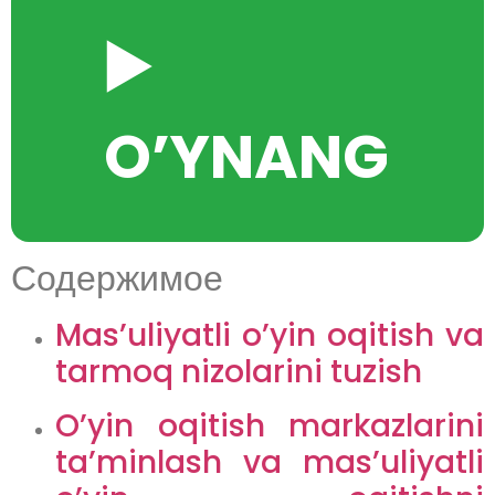
▶️
O’YNANG
Содержимое
Mas’uliyatli o’yin oqitish va
tarmoq nizolarini tuzish
O’yin oqitish markazlarini
ta’minlash va mas’uliyatli