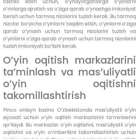
tashkil etish uchun, o’ynayotganlarga o’yinlarni
o’rinlarga ajratish va o’ziga qarab o’ynashga imkoniyat
berish uchun tarmoq nizolarini tuzish kerak. Bu tarmoq
nizolar bo’yicha o’yinlarni taqdim etish, o’yinlarni o’ziga
qarab o’ynash uchun tarmoq nizolarini tuzish va
o’yinlarni o’ziga qarab o’ynash uchun tarmoq nizolarini
tuzish imkoniyati bo’lishi kerak.
O’yin oqitish markazlarini
ta’minlash va mas’uliyatli
o’yin oqitishni
takomillashtirish
Pinco onlayn kazino O‘zbekistonda mas’uliyatli o’yin
siyosati uchun o’yin oqitish markazlarini ta’minlashni
qo’llaydi. Bu markazlar o’yin oqitishni, mas’uliyatli o’yin
oqitishni va o’yin o’rinberlikni takomillashtirish uchun