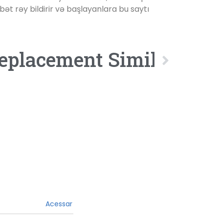
bət rəy bildirir və başlayanlara bu saytı
eplacement Similar Sit
Acessar