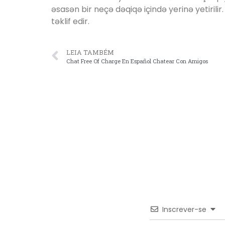
əsasən bir neçə dəqiqə içində yerinə yetirili
təklif edir.
LEIA TAMBÉM
Chat Free Of Charge En Español Chatear Con Amigos
Inscrever-se