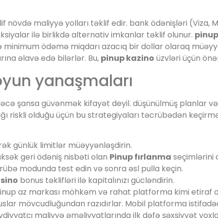
 növdə maliyyə yolları təklif edir. bank ödənişləri (Viza, M
siyalar ilə birlikdə alternativ imkanlar təklif olunur.
pinup
isə minimum ödəmə miqdarı azacıq bir dollar olaraq müəyyə
rına əlavə edə bilərlər. Bu,
pinup kazino
üzvləri üçün önəml
 oyun yanaşmaları
cə şansa güvənmək kifayət deyil. düşünülmüş planlar və 
ağı riskli olduğu üçün bu strategiyaları təcrübədən keçirm
ək günlük limitlər müəyyənləşdirin.
ksək geri ödəniş nisbəti olan
Pinup fırlanma
seçimlərini 
übə modunda test edin və sonra əsl pulla keçin.
asino
bonus təklifləri ilə kapitalınızı gücləndirin.
pinup az markası möhkəm və rahat platforma kimi etiraf o
uslar mövcudluğundan razıdırlar. Mobil platforma istifadə
diyyatçı maliyyə əməliyyatlarında ilk dəfə şəxsiyyət yoxlama