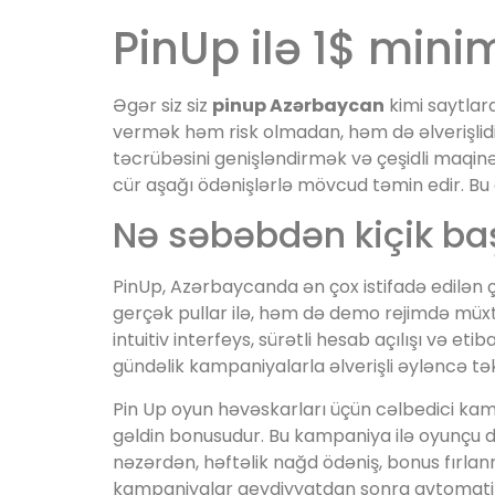
PinUp ilə 1$ mini
Əgər siz siz
pinup Azərbaycan
kimi saytlard
vermək həm risk olmadan, həm də əlverişlidir. 
təcrübəsini genişləndirmək və çeşidli maqinə
cür aşağı ödənişlərlə mövcud təmin edir. Bu o 
Nə səbəbdən kiçik baş
PinUp, Azərbaycanda ən çox istifadə edilən ç
gerçək pullar ilə, həm də demo rejimdə müxt
intuitiv interfeys, sürətli hesab açılışı və et
gündəlik kampaniyalarla əlverişli əyləncə tək
Pin Up oyun həvəskarları üçün cəlbedici kampa
gəldin bonusudur. Bu kampaniya ilə oyunçu d
nəzərdən, həftəlik nağd ödəniş, bonus fırlan
kampaniyalar qeydiyyatdan sonra avtomatik ak