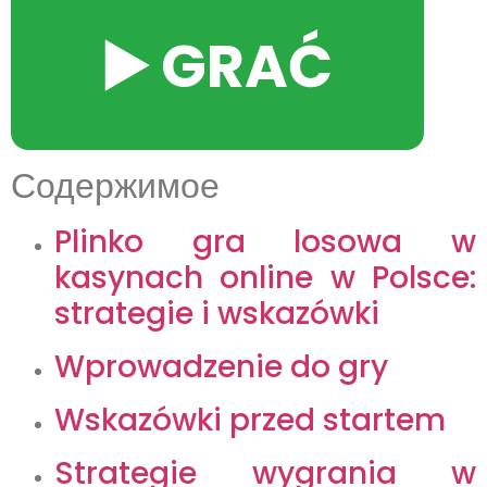
▶️ GRAĆ
Содержимое
Plinko gra losowa w
kasynach online w Polsce:
strategie i wskazówki
Wprowadzenie do gry
Wskazówki przed startem
Strategie wygrania w