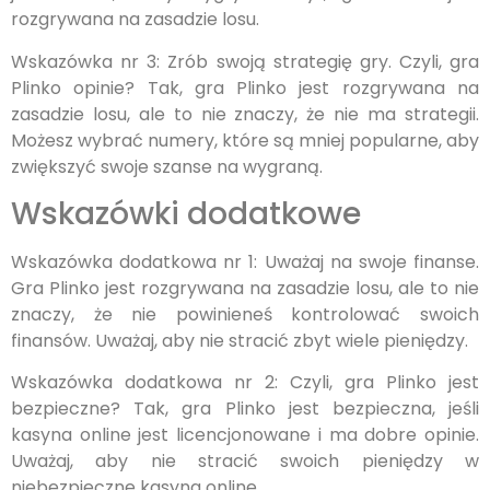
rozgrywana na zasadzie losu.
Wskazówka nr 3: Zrób swoją strategię gry. Czyli, gra
Plinko opinie? Tak, gra Plinko jest rozgrywana na
zasadzie losu, ale to nie znaczy, że nie ma strategii.
Możesz wybrać numery, które są mniej popularne, aby
zwiększyć swoje szanse na wygraną.
Wskazówki dodatkowe
Wskazówka dodatkowa nr 1: Uważaj na swoje finanse.
Gra Plinko jest rozgrywana na zasadzie losu, ale to nie
znaczy, że nie powinieneś kontrolować swoich
finansów. Uważaj, aby nie stracić zbyt wiele pieniędzy.
Wskazówka dodatkowa nr 2: Czyli, gra Plinko jest
bezpieczne? Tak, gra Plinko jest bezpieczna, jeśli
kasyna online jest licencjonowane i ma dobre opinie.
Uważaj, aby nie stracić swoich pieniędzy w
niebezpieczne kasyna online.