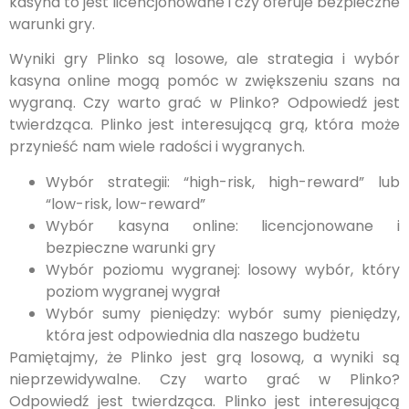
kasyna to jest licencjonowane i czy oferuje bezpieczne
warunki gry.
Wyniki gry Plinko są losowe, ale strategia i wybór
kasyna online mogą pomóc w zwiększeniu szans na
wygraną. Czy warto grać w Plinko? Odpowiedź jest
twierdząca. Plinko jest interesującą grą, która może
przynieść nam wiele radości i wygranych.
Wybór strategii: “high-risk, high-reward” lub
“low-risk, low-reward”
Wybór kasyna online: licencjonowane i
bezpieczne warunki gry
Wybór poziomu wygranej: losowy wybór, który
poziom wygranej wygrał
Wybór sumy pieniędzy: wybór sumy pieniędzy,
która jest odpowiednia dla naszego budżetu
Pamiętajmy, że Plinko jest grą losową, a wyniki są
nieprzewidywalne. Czy warto grać w Plinko?
Odpowiedź jest twierdząca. Plinko jest interesującą