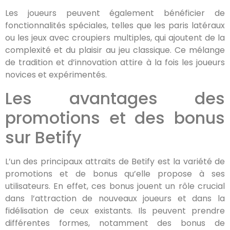
Les joueurs peuvent également bénéficier de
fonctionnalités spéciales, telles que les paris latéraux
ou les jeux avec croupiers multiples, qui ajoutent de la
complexité et du plaisir au jeu classique. Ce mélange
de tradition et d’innovation attire à la fois les joueurs
novices et expérimentés.
Les avantages des
promotions et des bonus
sur Betify
L’un des principaux attraits de Betify est la variété de
promotions et de bonus qu’elle propose à ses
utilisateurs. En effet, ces bonus jouent un rôle crucial
dans l’attraction de nouveaux joueurs et dans la
fidélisation de ceux existants. Ils peuvent prendre
différentes formes, notamment des bonus de