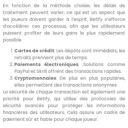
En fonction de la méthode choisie, les délais de
traitement peuvent varier, ce qui est un aspect que
les joueurs doivent garder à l’esprit. Betify s’efforce
d’accélérer ces processus, afin que les utilisateurs
puissent profiter de leurs gains le plus rapidement
possible.
Cartes de crédit
: Les dépôts sont immédiats, les
retraits prennent plus de temps.
Paiements électroniques
: Solutions comme
PayPal et Skrill offrent des transactions rapides.
Cryptomonnaies
: De plus en plus populaires,
elles permettent des transactions anonymes.
La sécurité de chaque transaction est également une
priorité pour Betify, qui utilise des protocoles de
sécurité avancés pour protéger les informations
financières des utilisateurs. Cela assure un cadre de
paiement sûr et fiable pour chaque joueur.