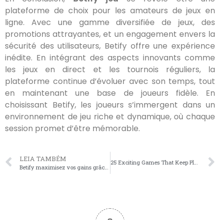
plateforme de choix pour les amateurs de jeux en
ligne. Avec une gamme diversifiée de jeux, des
promotions attrayantes, et un engagement envers la
sécurité des utilisateurs, Betify offre une expérience
inédite. En intégrant des aspects innovants comme
les jeux en direct et les tournois réguliers, la
plateforme continue d’évoluer avec son temps, tout
en maintenant une base de joueurs fidèle. En
choisissant Betify, les joueurs s’immergent dans un
environnement de jeu riche et dynamique, où chaque
session promet d’être mémorable.
LEIA TAMBÉM
25 Exciting Games That Keep Players Coming Back to Spino Gambino Casino!
Betify maximisez vos gains grâce à une plateforme de jeu innovante et sécurisée.