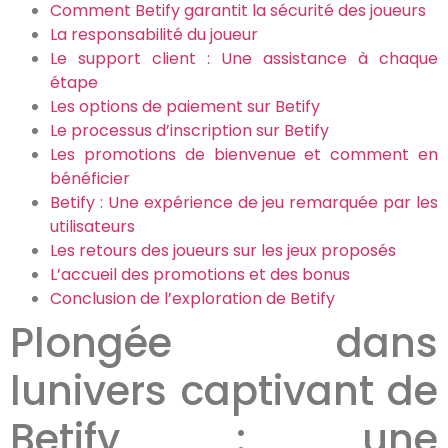
Comment Betify garantit la sécurité des joueurs
La responsabilité du joueur
Le support client : Une assistance à chaque
étape
Les options de paiement sur Betify
Le processus d’inscription sur Betify
Les promotions de bienvenue et comment en
bénéficier
Betify : Une expérience de jeu remarquée par les
utilisateurs
Les retours des joueurs sur les jeux proposés
L’accueil des promotions et des bonus
Conclusion de l’exploration de Betify
Plongée dans
lunivers captivant de
Betify : une