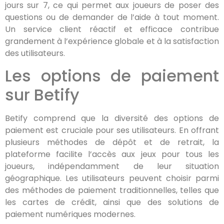
jours sur 7, ce qui permet aux joueurs de poser des
questions ou de demander de l’aide à tout moment.
Un service client réactif et efficace contribue
grandement à l’expérience globale et à la satisfaction
des utilisateurs.
Les options de paiement
sur Betify
Betify comprend que la diversité des options de
paiement est cruciale pour ses utilisateurs. En offrant
plusieurs méthodes de dépôt et de retrait, la
plateforme facilite l’accès aux jeux pour tous les
joueurs, indépendamment de leur situation
géographique. Les utilisateurs peuvent choisir parmi
des méthodes de paiement traditionnelles, telles que
les cartes de crédit, ainsi que des solutions de
paiement numériques modernes.