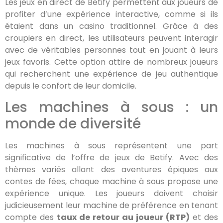
Les jeux en direct de Betify permettent aux joueurs de
profiter d’une expérience interactive, comme si ils
étaient dans un casino traditionnel. Grâce à des
croupiers en direct, les utilisateurs peuvent interagir
avec de véritables personnes tout en jouant à leurs
jeux favoris. Cette option attire de nombreux joueurs
qui recherchent une expérience de jeu authentique
depuis le confort de leur domicile.
Les machines à sous : un
monde de diversité
Les machines à sous représentent une part
significative de l’offre de jeux de Betify. Avec des
thèmes variés allant des aventures épiques aux
contes de fées, chaque machine à sous propose une
expérience unique. Les joueurs doivent choisir
judicieusement leur machine de préférence en tenant
compte des
taux de retour au joueur (RTP)
et des