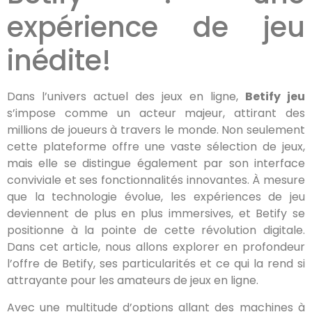
expérience de jeu
inédite!
Dans l’univers actuel des jeux en ligne,
Betify jeu
s’impose comme un acteur majeur, attirant des
millions de joueurs à travers le monde. Non seulement
cette plateforme offre une vaste sélection de jeux,
mais elle se distingue également par son interface
conviviale et ses fonctionnalités innovantes. À mesure
que la technologie évolue, les expériences de jeu
deviennent de plus en plus immersives, et Betify se
positionne à la pointe de cette révolution digitale.
Dans cet article, nous allons explorer en profondeur
l’offre de Betify, ses particularités et ce qui la rend si
attrayante pour les amateurs de jeux en ligne.
Avec une multitude d’options allant des machines à