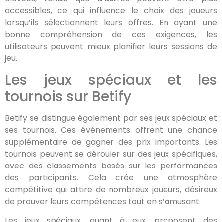
accessibles, ce qui influence le choix des joueurs
lorsqu’ils sélectionnent leurs offres. En ayant une
bonne compréhension de ces exigences, les
utilisateurs peuvent mieux planifier leurs sessions de
jeu.
Les jeux spéciaux et les
tournois sur Betify
Betify se distingue également par ses jeux spéciaux et
ses tournois. Ces événements offrent une chance
supplémentaire de gagner des prix importants. Les
tournois peuvent se dérouler sur des jeux spécifiques,
avec des classements basés sur les performances
des participants. Cela crée une atmosphère
compétitive qui attire de nombreux joueurs, désireux
de prouver leurs compétences tout en s’amusant.
Les jeux spéciaux, quant à eux, proposent des