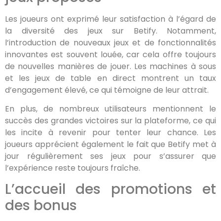
Les joueurs ont exprimé leur satisfaction à l’égard de
la diversité des jeux sur Betify. Notamment,
l’introduction de nouveaux jeux et de fonctionnalités
innovantes est souvent louée, car cela offre toujours
de nouvelles manières de jouer. Les machines à sous
et les jeux de table en direct montrent un taux
d’engagement élevé, ce qui témoigne de leur attrait.
En plus, de nombreux utilisateurs mentionnent le
succès des grandes victoires sur la plateforme, ce qui
les incite à revenir pour tenter leur chance. Les
joueurs apprécient également le fait que Betify met à
jour régulièrement ses jeux pour s’assurer que
l’expérience reste toujours fraîche.
L’accueil des promotions et
des bonus