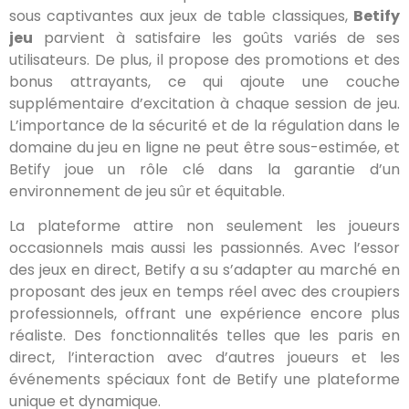
sous captivantes aux jeux de table classiques,
Betify
jeu
parvient à satisfaire les goûts variés de ses
utilisateurs. De plus, il propose des promotions et des
bonus attrayants, ce qui ajoute une couche
supplémentaire d’excitation à chaque session de jeu.
L’importance de la sécurité et de la régulation dans le
domaine du jeu en ligne ne peut être sous-estimée, et
Betify joue un rôle clé dans la garantie d’un
environnement de jeu sûr et équitable.
La plateforme attire non seulement les joueurs
occasionnels mais aussi les passionnés. Avec l’essor
des jeux en direct, Betify a su s’adapter au marché en
proposant des jeux en temps réel avec des croupiers
professionnels, offrant une expérience encore plus
réaliste. Des fonctionnalités telles que les paris en
direct, l’interaction avec d’autres joueurs et les
événements spéciaux font de Betify une plateforme
unique et dynamique.