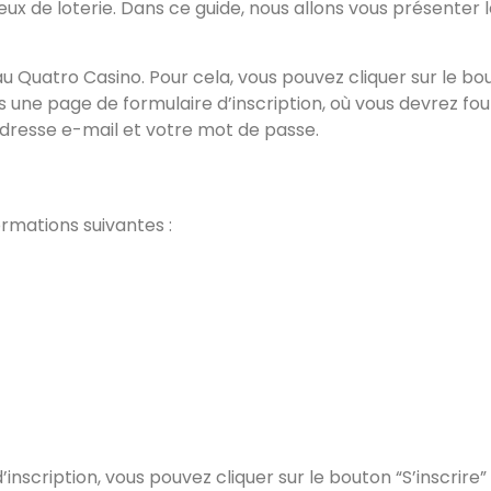
 jeux de loterie. Dans ce guide, nous allons vous présenter
Quatro Casino. Pour cela, vous pouvez cliquer sur le bouto
rs une page de formulaire d’inscription, où vous devrez fo
adresse e-mail et votre mot de passe.
ormations suivantes :
inscription, vous pouvez cliquer sur le bouton “S’inscrire” 