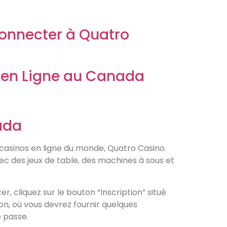
Connecter à Quatro
o en Ligne au Canada
ada
s casinos en ligne du monde, Quatro Casino.
ec des jeux de table, des machines à sous et
, cliquez sur le bouton “Inscription” situé
ion, où vous devrez fournir quelques
 passe.