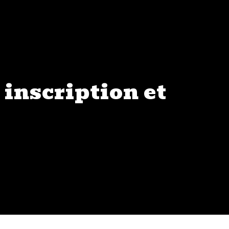
inscription et