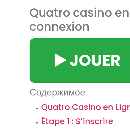
Quatro casino en 
connexion
▶️ JOUER
Содержимое
Quatro Casino en Lig
Étape 1 : S’inscrire