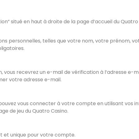
iption” situé en haut à droite de la page d’accueil du Quat
ons personnelles, telles que votre nom, votre prénom, vo
igatoires.
n, vous recevrez un e-mail de vérification à l’adresse e-m
irmer votre adresse e-mail.
s pouvez vous connecter à votre compte en utilisant vos 
age de jeu du Quatro Casino.
rt et unique pour votre compte.