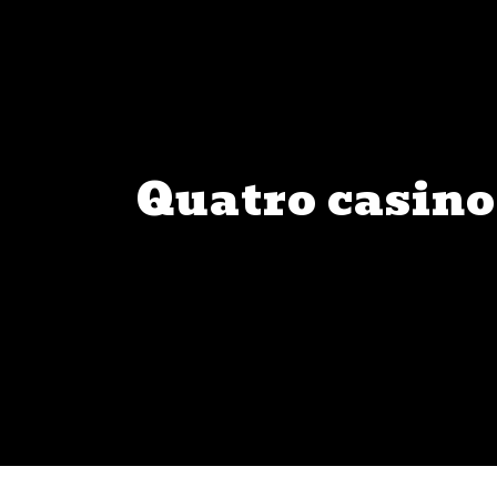
Quatro casino