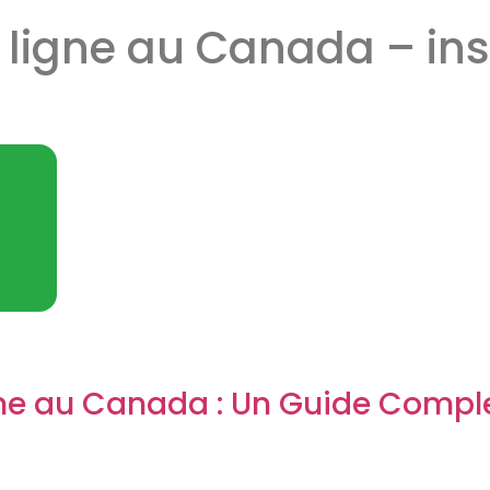
ligne au Canada – insc
ne au Canada : Un Guide Compl