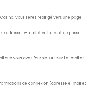
ro Casino. Vous serez redirigé vers une page
tre adresse e-mail et votre mot de passe.
ail que vous avez fournie. Ouvrez l’e-mail et
informations de connexion (adresse e-mail et