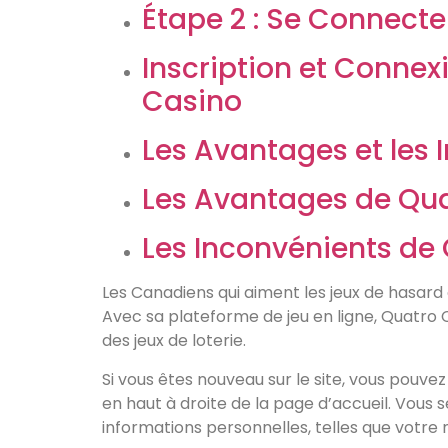
Étape 2 : Se Connecte
Inscription et Connex
Casino
Les Avantages et les
Les Avantages de Qu
Les Inconvénients de
Les Canadiens qui aiment les jeux de hasard 
Avec sa plateforme de jeu en ligne, Quatro C
des jeux de loterie.
Si vous êtes nouveau sur le site, vous pouve
en haut à droite de la page d’accueil. Vous s
informations personnelles, telles que votre