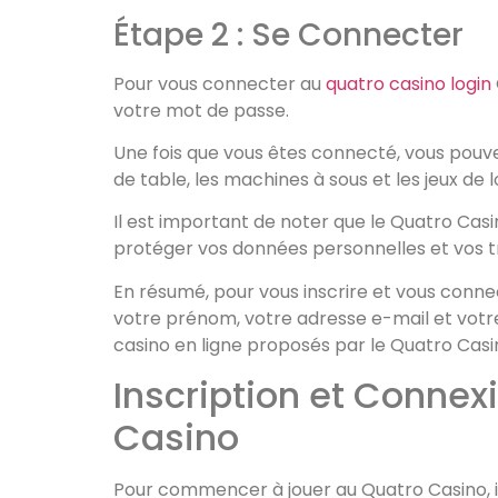
Étape 2 : Se Connecter
Pour vous connecter au
quatro casino login
votre mot de passe.
Une fois que vous êtes connecté, vous pouve
de table, les machines à sous et les jeux de l
Il est important de noter que le Quatro Casin
protéger vos données personnelles et vos tr
En résumé, pour vous inscrire et vous conne
votre prénom, votre adresse e-mail et votre
casino en ligne proposés par le Quatro Casi
Inscription et Connex
Casino
Pour commencer à jouer au Quatro Casino, il 