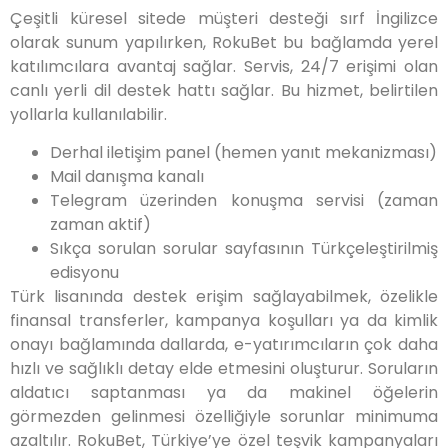
Çeşitli küresel sitede müşteri desteği sırf İngilizce
olarak sunum yapılırken, RokuBet bu bağlamda yerel
katılımcılara avantaj sağlar. Servis, 24/7 erişimi olan
canlı yerli dil destek hattı sağlar. Bu hizmet, belirtilen
yollarla kullanılabilir.
Derhal iletişim panel (hemen yanıt mekanizması)
Mail danışma kanalı
Telegram üzerinden konuşma servisi (zaman
zaman aktif)
Sıkça sorulan sorular sayfasının Türkçeleştirilmiş
edisyonu
Türk lisanında destek erişim sağlayabilmek, özelikle
finansal transferler, kampanya koşulları ya da kimlik
onayı bağlamında dallarda, e-yatırımcıların çok daha
hızlı ve sağlıklı detay elde etmesini oluşturur. Soruların
aldatıcı saptanması ya da makinel öğelerin
görmezden gelinmesi özelliğiyle sorunlar minimuma
azaltılır. RokuBet, Türkiye’ye özel teşvik kampanyaları