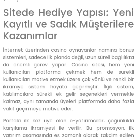
Sitede Hediye Yapısı: Yeni
Kayıtlı ve Sadık Müşterilere
Kazanımlar
İnternet üzerinden casino oynayanlar namına bonus
sistemleri, sadece ilk planda değil, uzun süreli bağlılıkta
da önemli görev yapar. Casino sitesi, hem yeni
kullanıcıları platforma çekmek hem de sürekli
kullanıcıları motive etmek üzere çok yönlü ve renkli bir
ikramiye sistemi hayata geçirmiştir. İlgili sistem,
katılımcılara sürekli ek gelir seçenekleri vermekle
kalmaz, aynı zamanda üyeleri platformda daha fazla
vakit geçirmeye motive eder.
Portala ilk kez üye olan e-yatırımcılar, çoğunlukla
karşılama ikramiyesi ile verilir. Bu promosyon, ilk
yatırım aşamasında eş zamanlı olarak takdim edilen