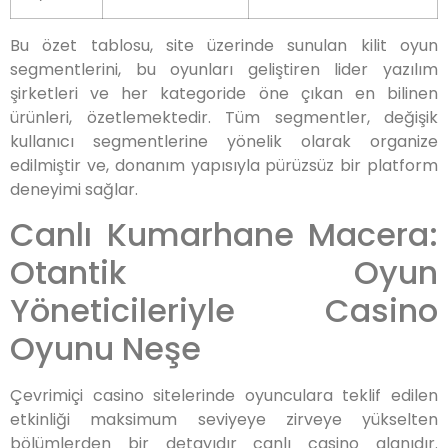
Bu özet tablosu, site üzerinde sunulan kilit oyun
segmentlerini, bu oyunları geliştiren lider yazılım
şirketleri ve her kategoride öne çıkan en bilinen
ürünleri, özetlemektedir. Tüm segmentler, değişik
kullanıcı segmentlerine yönelik olarak organize
edilmiştir ve, donanım yapısıyla pürüzsüz bir platform
deneyimi sağlar.
Canlı Kumarhane Macera:
Otantik Oyun
Yöneticileriyle Casino
Oyunu Neşe
Çevrimiçi casino sitelerinde oyunculara teklif edilen
etkinliği maksimum seviyeye zirveye yükselten
bölümlerden bir detayıdır canlı casino alanıdır.