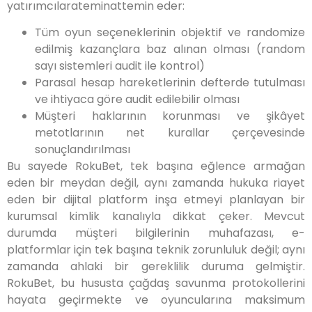
yatırımcılarateminattemin eder:
Tüm oyun seçeneklerinin objektif ve randomize
edilmiş kazançlara baz alınan olması (random
sayı sistemleri audit ile kontrol)
Parasal hesap hareketlerinin defterde tutulması
ve ihtiyaca göre audit edilebilir olması
Müşteri haklarının korunması ve şikâyet
metotlarının net kurallar çerçevesinde
sonuçlandırılması
Bu sayede RokuBet, tek başına eğlence armağan
eden bir meydan değil, aynı zamanda hukuka riayet
eden bir dijital platform inşa etmeyi planlayan bir
kurumsal kimlik kanalıyla dikkat çeker. Mevcut
durumda müşteri bilgilerinin muhafazası, e-
platformlar için tek başına teknik zorunluluk değil; aynı
zamanda ahlaki bir gereklilik duruma gelmiştir.
RokuBet, bu hususta çağdaş savunma protokollerini
hayata geçirmekte ve oyuncularına maksimum