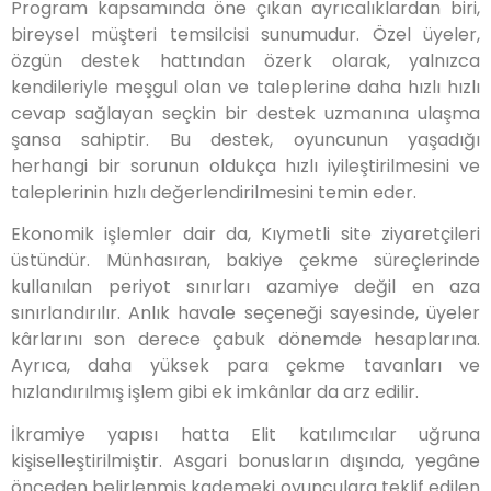
Program kapsamında öne çıkan ayrıcalıklardan biri,
bireysel müşteri temsilcisi sunumudur. Özel üyeler,
özgün destek hattından özerk olarak, yalnızca
kendileriyle meşgul olan ve taleplerine daha hızlı hızlı
cevap sağlayan seçkin bir destek uzmanına ulaşma
şansa sahiptir. Bu destek, oyuncunun yaşadığı
herhangi bir sorunun oldukça hızlı iyileştirilmesini ve
taleplerinin hızlı değerlendirilmesini temin eder.
Ekonomik işlemler dair da, Kıymetli site ziyaretçileri
üstündür. Münhasıran, bakiye çekme süreçlerinde
kullanılan periyot sınırları azamiye değil en aza
sınırlandırılır. Anlık havale seçeneği sayesinde, üyeler
kârlarını son derece çabuk dönemde hesaplarına.
Ayrıca, daha yüksek para çekme tavanları ve
hızlandırılmış işlem gibi ek imkânlar da arz edilir.
İkramiye yapısı hatta Elit katılımcılar uğruna
kişiselleştirilmiştir. Asgari bonusların dışında, yegâne
önceden belirlenmiş kademeki oyunculara teklif edilen