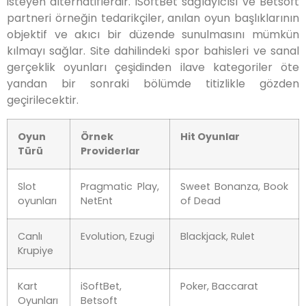
isteyen alternatiflerdir. iSoftBet sağlayıcısı ve Betsoft
partneri örneğin tedarikçiler, anılan oyun başlıklarının
objektif ve akıcı bir düzende sunulmasını mümkün
kılmayı sağlar. Site dahilindeki spor bahisleri ve sanal
gerçeklik oyunları çeşidinden ilave kategoriler öte
yandan bir sonraki bölümde titizlikle gözden
geçirilecektir.
Oyun
Örnek
Hit Oyunlar
Türü
Providerlar
Slot
Pragmatic Play,
Sweet Bonanza, Book
oyunları
NetEnt
of Dead
Canlı
Evolution, Ezugi
Blackjack, Rulet
Krupiye
Kart
iSoftBet,
Poker, Baccarat
Oyunları
Betsoft