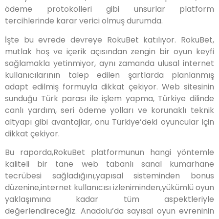
ödeme protokolleri gibi unsurlar platform
tercihlerinde karar verici olmuş durumda.
İşte bu evrede devreye RokuBet katılıyor. RokuBet,
mutlak hoş ve içerik açısından zengin bir oyun keyfi
sağlamakla yetinmiyor, aynı zamanda ulusal internet
kullanıcılarının talep edilen şartlarda planlanmış
adapt edilmiş formuyla dikkat çekiyor. Web sitesinin
sunduğu Türk parası ile işlem yapma, Türkiye dilinde
canlı yardım, seri ödeme yolları ve korunaklı teknik
altyapı gibi avantajlar, onu Türkiye’deki oyuncular için
dikkat çekiyor.
Bu raporda,RokuBet platformunun hangi yöntemle
kaliteli bir tane web tabanlı sanal kumarhane
tecrübesi sağladığını,yapısal sisteminden bonus
düzenine,internet kullanıcısı izleniminden,yükümlü oyun
yaklaşımına kadar tüm aspektleriyle
değerlendireceğiz. Anadolu’da sayısal oyun evreninin