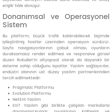
erişilir hâle dönüşür.
Donanımsal ve Operasyonel
Sistem
Bu platform, büyük trafik kaldırabilecek biçimde
iyileştirilmiş hostlar üzerinden operasyon sürdürür.
Sayfa navigasyonlarının çabuk olması, oyunların
duraksamasız render edilmesi ve responsive görsel
düzen RokuBet’in altyapısal olarak da dayanıklı bir
sisteme sahip olduğunu ispatlar. Yazılım sağlayıcılar,
endüstri alanının üst düzey yazılım partnerlerinden
tercih edilmektedir:
Pragmatic Platformu
Evolution Platformu
NetEnt Yazılım
EGT Yazılım gibi birlikte çalışılan markalarla
dayanışma,kumar oyunlarının kalitesini ve