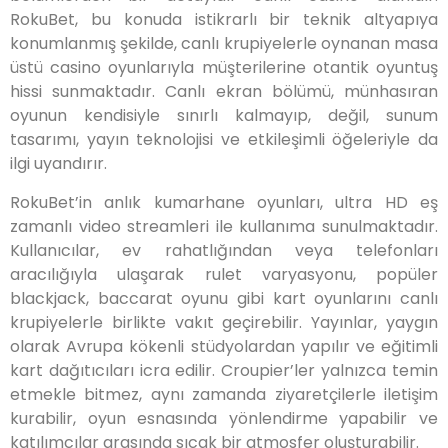
RokuBet, bu konuda istikrarlı bir teknik altyapıya
konumlanmış şekilde, canlı krupiyelerle oynanan masa
üstü casino oyunlarıyla müşterilerine otantik oyuntuş
hissi sunmaktadır. Canlı ekran bölümü, münhasıran
oyunun kendisiyle sınırlı kalmayıp, değil, sunum
tasarımı, yayın teknolojisi ve etkileşimli öğeleriyle da
ilgi uyandırır.
RokuBet’in anlık kumarhane oyunları, ultra HD eş
zamanlı video streamleri ile kullanıma sunulmaktadır.
Kullanıcılar, ev rahatlığından veya telefonları
aracılığıyla ulaşarak rulet varyasyonu, popüler
blackjack, baccarat oyunu gibi kart oyunlarını canlı
krupiyelerle birlikte vakıt geçirebilir. Yayınlar, yaygın
olarak Avrupa kökenli stüdyolardan yapılır ve eğitimli
kart dağıtıcıları icra edilir. Croupier’ler yalnızca temin
etmekle bitmez, aynı zamanda ziyaretçilerle iletişim
kurabilir, oyun esnasında yönlendirme yapabilir ve
katılımcılar arasında sıcak bir atmosfer oluşturabilir.