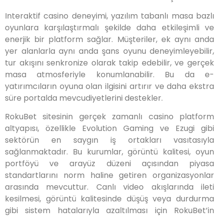
Interaktif casino deneyimi, yazılım tabanlı masa bazlı
oyunlara karşılaştırmalı şekilde daha etkileşimli ve
enerjik bir platform sağlar. Müşteriler, ek aynı anda
yer alanlarla aynı anda şans oyunu deneyimleyebilir,
tur akışını senkronize olarak takip edebilir, ve gerçek
masa atmosferiyle konumlanabilir. Bu da e-
yatırımcıların oyuna olan ilgisini artırır ve daha ekstra
süre portalda mevcudiyetlerini destekler.
RokuBet sitesinin gerçek zamanlı casino platform
altyapısı, özellikle Evolution Gaming ve Ezugi gibi
sektörün en saygın iş ortakları vasıtasıyla
sağlanmaktadır. Bu kurumlar, görüntü kalitesi, oyun
portföyü ve arayüz düzeni açısından piyasa
standartlarını norm haline getiren organizasyonlar
arasında mevcuttur. Canlı video akışlarında ileti
kesilmesi, görüntü kalitesinde düşüş veya durdurma
gibi sistem hatalarıyla azaltılması için RokuBet’in