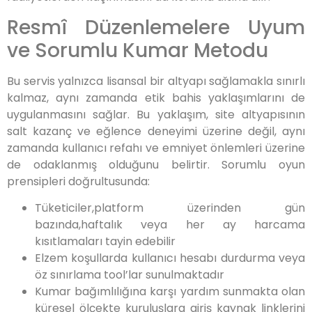
Resmî Düzenlemelere Uyum
ve Sorumlu Kumar Metodu
Bu servis yalnızca lisansal bir altyapı sağlamakla sınırlı
kalmaz, aynı zamanda etik bahis yaklaşımlarını de
uygulanmasını sağlar. Bu yaklaşım, site altyapısının
salt kazanç ve eğlence deneyimi üzerine değil, aynı
zamanda kullanıcı refahı ve emniyet önlemleri üzerine
de odaklanmış olduğunu belirtir. Sorumlu oyun
prensipleri doğrultusunda:
Tüketiciler,platform üzerinden gün
bazında,haftalık veya her ay harcama
kısıtlamaları tayin edebilir
Elzem koşullarda kullanıcı hesabı durdurma veya
öz sınırlama tool’lar sunulmaktadır
Kumar bağımlılığına karşı yardım sunmakta olan
küresel ölçekte kuruluşlara giriş kaynak linklerini