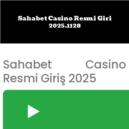
Sahabet Casino Resmi Giri
2025.1128
Sahabet Casino
Resmi Giriş 2025
▶️