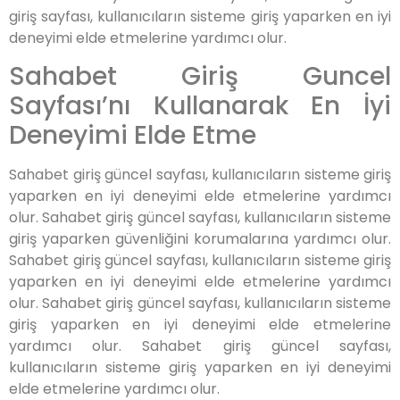
giriş sayfası, kullanıcıların sisteme giriş yaparken en iyi
deneyimi elde etmelerine yardımcı olur.
Sahabet Giriş Guncel
Sayfası’nı Kullanarak En İyi
Deneyimi Elde Etme
Sahabet giriş güncel sayfası, kullanıcıların sisteme giriş
yaparken en iyi deneyimi elde etmelerine yardımcı
olur. Sahabet giriş güncel sayfası, kullanıcıların sisteme
giriş yaparken güvenliğini korumalarına yardımcı olur.
Sahabet giriş güncel sayfası, kullanıcıların sisteme giriş
yaparken en iyi deneyimi elde etmelerine yardımcı
olur. Sahabet giriş güncel sayfası, kullanıcıların sisteme
giriş yaparken en iyi deneyimi elde etmelerine
yardımcı olur. Sahabet giriş güncel sayfası,
kullanıcıların sisteme giriş yaparken en iyi deneyimi
elde etmelerine yardımcı olur.