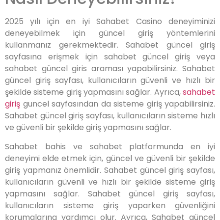
2025 yılı için en iyi Sahabet Casino deneyiminizi
deneyebilmek için güncel giriş yöntemlerini
kullanmanız gerekmektedir. Sahabet güncel giriş
sayfasına erişmek için sahabet güncel giriş veya
sahabet güncel giris araması yapabilirsiniz. Sahabet
güncel giriş sayfası, kullanıcıların güvenli ve hızlı bir
şekilde sisteme giriş yapmasını sağlar. Ayrıca,
sahabet
giriş
guncel sayfasından da sisteme giriş yapabilirsiniz.
Sahabet güncel giriş sayfası, kullanıcıların sisteme hızlı
ve güvenli bir şekilde giriş yapmasını sağlar.
Sahabet bahis ve sahabet platformunda en iyi
deneyimi elde etmek için, güncel ve güvenli bir şekilde
giriş yapmanız önemlidir. Sahabet güncel giriş sayfası,
kullanıcıların güvenli ve hızlı bir şekilde sisteme giriş
yapmasını sağlar. Sahabet güncel giriş sayfası,
kullanıcıların sisteme giriş yaparken güvenliğini
korumalarına yardımcı olur. Ayrıca, Sahabet güncel