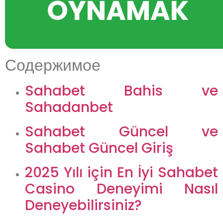
OYNAMAK
Содержимое
Sahabet Bahis ve
Sahadanbet
Sahabet Güncel ve
Sahabet Güncel Giriş
2025 Yılı için En İyi Sahabet
Casino Deneyimi Nasıl
Deneyebilirsiniz?