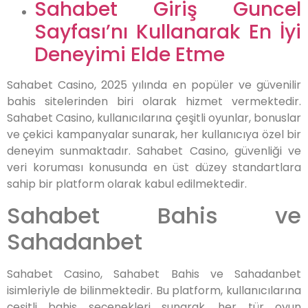
Sahabet Giriş Guncel
Sayfası’nı Kullanarak En İyi
Deneyimi Elde Etme
Sahabet Casino, 2025 yılında en popüler ve güvenilir
bahis sitelerinden biri olarak hizmet vermektedir.
Sahabet Casino, kullanıcılarına çeşitli oyunlar, bonuslar
ve çekici kampanyalar sunarak, her kullanıcıya özel bir
deneyim sunmaktadır. Sahabet Casino, güvenliği ve
veri koruması konusunda en üst düzey standartlara
sahip bir platform olarak kabul edilmektedir.
Sahabet Bahis ve
Sahadanbet
Sahabet Casino, Sahabet Bahis ve Sahadanbet
isimleriyle de bilinmektedir. Bu platform, kullanıcılarına
çeşitli bahis seçenekleri sunarak, her tür oyun