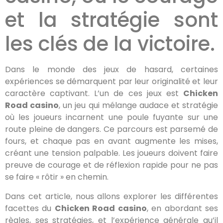
et la stratégie sont
les clés de la victoire.
Dans le monde des jeux de hasard, certaines
expériences se démarquent par leur originalité et leur
caractère captivant. L’un de ces jeux est
Chicken
Road casino
, un jeu qui mélange audace et stratégie
où les joueurs incarnent une poule fuyante sur une
route pleine de dangers. Ce parcours est parsemé de
fours, et chaque pas en avant augmente les mises,
créant une tension palpable. Les joueurs doivent faire
preuve de courage et de réflexion rapide pour ne pas
se faire « rôtir » en chemin.
Dans cet article, nous allons explorer les différentes
facettes du
Chicken Road casino
, en abordant ses
règles, ses stratégies, et l’expérience générale qu’il