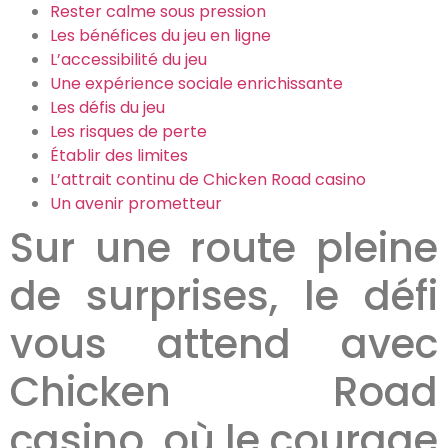
Rester calme sous pression
Les bénéfices du jeu en ligne
L’accessibilité du jeu
Une expérience sociale enrichissante
Les défis du jeu
Les risques de perte
Établir des limites
L’attrait continu de Chicken Road casino
Un avenir prometteur
Sur une route pleine
de surprises, le défi
vous attend avec
Chicken Road
casino, où le courage