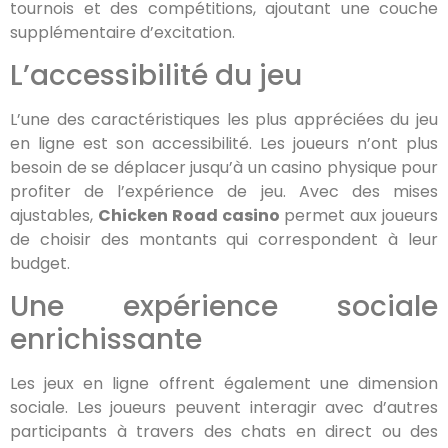
tournois et des compétitions, ajoutant une couche
supplémentaire d’excitation.
L’accessibilité du jeu
L’une des caractéristiques les plus appréciées du jeu
en ligne est son accessibilité. Les joueurs n’ont plus
besoin de se déplacer jusqu’à un casino physique pour
profiter de l’expérience de jeu. Avec des mises
ajustables,
Chicken Road casino
permet aux joueurs
de choisir des montants qui correspondent à leur
budget.
Une expérience sociale
enrichissante
Les jeux en ligne offrent également une dimension
sociale. Les joueurs peuvent interagir avec d’autres
participants à travers des chats en direct ou des