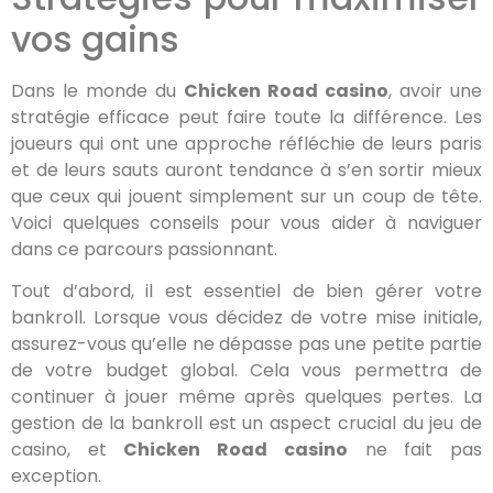
vos gains
Dans le monde du
Chicken Road casino
, avoir une
stratégie efficace peut faire toute la différence. Les
joueurs qui ont une approche réfléchie de leurs paris
et de leurs sauts auront tendance à s’en sortir mieux
que ceux qui jouent simplement sur un coup de tête.
Voici quelques conseils pour vous aider à naviguer
dans ce parcours passionnant.
Tout d’abord, il est essentiel de bien gérer votre
bankroll. Lorsque vous décidez de votre mise initiale,
assurez-vous qu’elle ne dépasse pas une petite partie
de votre budget global. Cela vous permettra de
continuer à jouer même après quelques pertes. La
gestion de la bankroll est un aspect crucial du jeu de
casino, et
Chicken Road casino
ne fait pas
exception.