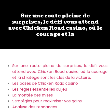
Sur une route pleine de
surprises, le défi vous attend
avec Chicken Road casino, où le
courage et la
Sur une route pleine de surprises, le défi vous
attend avec Chicken Road casino, où le courage
et la stratégie sont les clés de la victoire.
Les bases de Chicken Road casino
Les règles essentielles du jeu
La montée des mises
Stratégies pour maximiser vos gains
Analyse des tendances