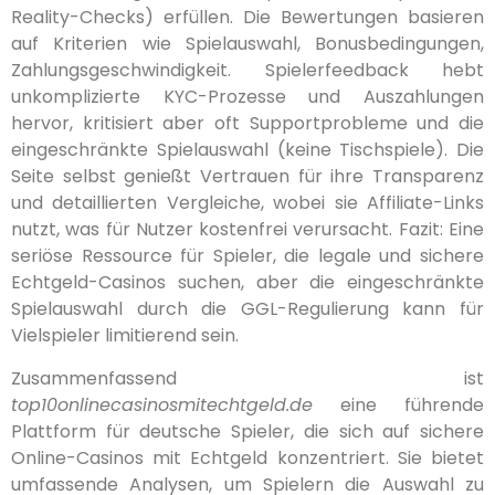
Reality-Checks) erfüllen. Die Bewertungen basieren
auf Kriterien wie Spielauswahl, Bonusbedingungen,
Zahlungsgeschwindigkeit. Spielerfeedback hebt
unkomplizierte KYC-Prozesse und Auszahlungen
hervor, kritisiert aber oft Supportprobleme und die
eingeschränkte Spielauswahl (keine Tischspiele). Die
Seite selbst genießt Vertrauen für ihre Transparenz
und detaillierten Vergleiche, wobei sie Affiliate-Links
nutzt, was für Nutzer kostenfrei verursacht. Fazit: Eine
seriöse Ressource für Spieler, die legale und sichere
Echtgeld-Casinos suchen, aber die eingeschränkte
Spielauswahl durch die GGL-Regulierung kann für
Vielspieler limitierend sein.
Zusammenfassend ist
top10onlinecasinosmitechtgeld.de
eine führende
Plattform für deutsche Spieler, die sich auf sichere
Online-Casinos mit Echtgeld konzentriert. Sie bietet
umfassende Analysen, um Spielern die Auswahl zu