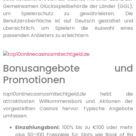
Gemeinsamen Glücksspielbehörde der Länder (GGL),
um Spielerschutz zu gewährleisten. Die
Benutzeroberfläche ist auf Deutsch gestaltet und
übersichtlich, um Spielern die Auswahl eines
passenden Anbieters zu erleichtern.
Bonusangebote und
Promotionen
top10onlinecasinosmitechtgeld.de
hebt die
attraktivsten Willkommensboni und Aktionen der
vorgestellten Casinos hervor. Typische Angebote
umfassen:
Einzahlungsboni:
100% bis zu €100 oder mehr
plus 50–100 Freispiele für Slots wie Book of Ra