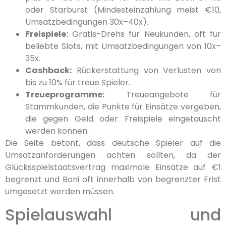
oder Starburst (Mindesteinzahlung meist €10,
Umsatzbedingungen 30x–40x).
Freispiele:
Gratis-Drehs für Neukunden, oft für
beliebte Slots, mit Umsatzbedingungen von 10x–
35x.
Cashback:
Rückerstattung von Verlusten von
bis zu 10% für treue Spieler.
Treueprogramme:
Treueangebote für
Stammkunden, die Punkte für Einsätze vergeben,
die gegen Geld oder Freispiele eingetauscht
werden können.
Die Seite betont, dass deutsche Spieler auf die
Umsatzanforderungen achten sollten, da der
Glücksspielstaatsvertrag maximale Einsätze auf €1
begrenzt und Boni oft innerhalb von begrenzter Frist
umgesetzt werden müssen.
Spielauswahl und