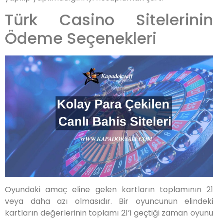
Türk Casino Sitelerinin
Ödeme Seçenekleri
Oyundaki amaç eline gelen kartların toplamının 21
veya daha azı olmasıdır. Bir oyuncunun elindeki
kartların değerlerinin toplamı 21’i geçtiği zaman oyunu