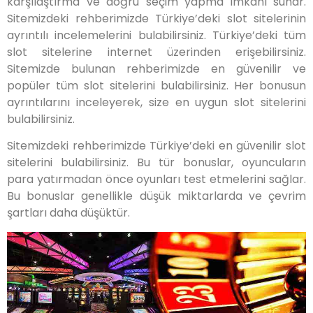
karşılaştırma ve doğru seçim yapma imkanı sunar.
Sitemizdeki rehberimizde Türkiye’deki slot sitelerinin
ayrıntılı incelemelerini bulabilirsiniz. Türkiye’deki tüm
slot sitelerine internet üzerinden erişebilirsiniz.
Sitemizde bulunan rehberimizde en güvenilir ve
popüler tüm slot sitelerini bulabilirsiniz. Her bonusun
ayrıntılarını inceleyerek, size en uygun slot sitelerini
bulabilirsiniz.
Sitemizdeki rehberimizde Türkiye’deki en güvenilir slot
sitelerini bulabilirsiniz. Bu tür bonuslar, oyuncuların
para yatırmadan önce oyunları test etmelerini sağlar.
Bu bonuslar genellikle düşük miktarlarda ve çevrim
şartları daha düşüktür.