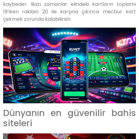
kaybeder. Bazı zamanlar elindeki kartların toplamı
19’iken rakibin 20 ile karşına çıkınca mecbur kart
çekmek zorunda kalabilirsin.
Dünyanın en güvenilir bahis
siteleri