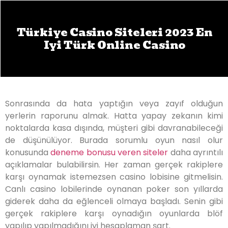
Türkiye Casino Siteleri 2023 En
Iyi Türk Online Casino
Sonrasında da hata yaptığın veya zayıf olduğun
yerlerin raporunu almak. Hatta yapay zekanın kimi
noktalarda kasa dışında, müşteri gibi davranabileceği
de düşünülüyor. Burada sorumlu oyun nasıl olur
konusunda
deneme bonusu veren siteler
daha ayrıntılı
açıklamalar bulabilirsin. Her zaman gerçek rakiplere
karşı oynamak istemezsen casino lobisine gitmelisin.
Canlı casino lobilerinde oynanan poker son yıllarda
giderek daha da eğlenceli olmaya başladı. Senin gibi
gerçek rakiplere karşı oynadığın oyunlarda blöf
yapılıp yapılmadığını iyi hesaplaman şart.