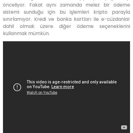
önceliyor. Fakat aynı zamanda melez bir ödeme
sistemi sunduğu için bu işlemleri kripto parayla
sınırlamıyor. Kredi ve banka kartları ile e-cüzdanlar
dahil olmak üzere diğer ödeme seçeneklerini
kullanmak mümkün.