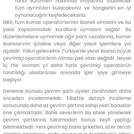
farklı sürümleri hakkında ihtiyacınız olabilecek
tüm ayrıntıları bulacaksınız ve hangisinin en iyi
oynanacağını keşfedeceksiniz.
NBA, tüm kumar operatörlerinin lisanslı olmasını ve bu
yasa kapsamındaki kurallara uymasını sağlar. Bu
düzenlemelere uymamak ağır para cezalarına, kumar
lisanslarının iptaline veya diğer yasal işlemlere yol
açabilir. Yakın gelecekte Türkiye’de yerel lisanslı büyük
çevrimiçi operatörlerin olması pek olası değildir. Neyse
ki, the woman yıl daha fazla çevrimiçi operatörün
tanıtıldığı uluslararası arenada işler iyiye gitmeye
başlıyor.
Deneme bonusu çevrim şartı üyeler tarafından daha
önceden incelenmelidir. Elbette detaylı inceleme
sonucunda daha az çevrim şartına sahip olan bonuslar
öne çıkmaktadır. Bahis severlerin bu sitele yönelerek
çevrim şartlarına takılmadan bonus keyfi yaptığı
bilinmektedir. Yeni çevrimiçi bahis şirketleri, ister tercih