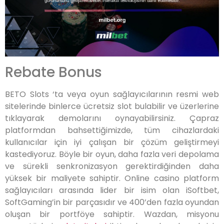
Rebate Bonus
BETO Slots ‘ta veya oyun sağlayıcılarının resmi web
sitelerinde binlerce ücretsiz slot bulabilir ve üzerlerine
tıklayarak demolarını oynayabilirsiniz. Çapraz
platformdan bahsettiğimizde, tüm cihazlardaki
kullanıcılar için iyi çalışan bir çözüm geliştirmeyi
kastediyoruz. Böyle bir oyun, daha fazla veri depolama
ve sürekli senkronizasyon gerektirdiğinden daha
yüksek bir maliyete sahiptir. Online casino platform
sağlayıcıları arasında lider bir isim olan iSoftbet,
SoftGaming’in bir parçasıdır ve 400’den fazla oyundan
oluşan bir portföye sahiptir. Wazdan, misyonu