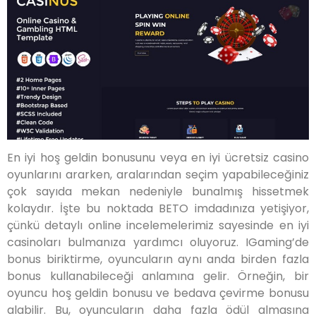
En iyi hoş geldin bonusunu veya en iyi ücretsiz casino
oyunlarını ararken, aralarından seçim yapabileceğiniz
çok sayıda mekan nedeniyle bunalmış hissetmek
kolaydır. İşte bu noktada BETO imdadınıza yetişiyor,
çünkü detaylı online incelemelerimiz sayesinde en iyi
casinoları bulmanıza yardımcı oluyoruz. IGaming’de
bonus biriktirme, oyuncuların aynı anda birden fazla
bonus kullanabileceği anlamına gelir. Örneğin, bir
oyuncu hoş geldin bonusu ve bedava çevirme bonusu
alabilir. Bu, oyuncuların daha fazla ödül almasına