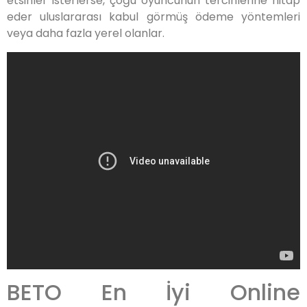
etsinler isterlerse, çoğu oyuncunun tercihlerine hitap
eder uluslararası kabul görmüş ödeme yöntemleri
veya daha fazla yerel olanlar.
BETO En İyi Online