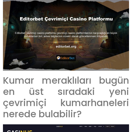
Kumar meraklıları bugün
en üst sıradaki yeni
çevrimiçi kumarhaneleri
nerede bulabilir?