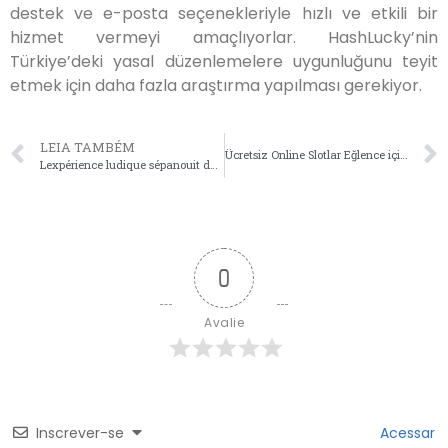
destek ve e-posta seçenekleriyle hızlı ve etkili bir
hizmet vermeyi amaçlıyorlar. HashLucky’nin
Türkiye’deki yasal düzenlemelere uygunluğunu teyit
etmek için daha fazla araştırma yapılması gerekiyor.
LEIA TAMBÉM
Ücretsiz Online Slotlar Eğlence için Demo Slotlar
Lexpérience ludique sépanouit dans un univers captivant, où un site de casino en ligne offre des gai
0
Avalie
Inscrever-se
Acessar