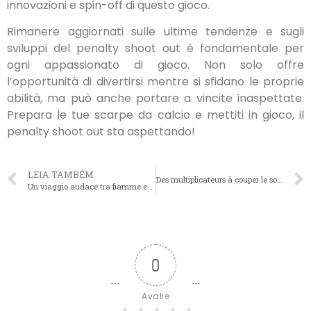
innovazioni e spin-off di questo gioco.
Rimanere aggiornati sulle ultime tendenze e sugli
sviluppi del penalty shoot out è fondamentale per
ogni appassionato di gioco. Non solo offre
l’opportunità di divertirsi mentre si sfidano le proprie
abilità, ma può anche portare a vincite inaspettate.
Prepara le tue scarpe da calcio e mettiti in gioco, il
penalty shoot out sta aspettando!
LEIA TAMBÉM
Des multiplicateurs à couper le souffle vous attendent dans avia masters android, le jeu où chaque v
Un viaggio audace tra fiamme e rischi ti attende per scoprire come chicken road funziona, e solo i p
0
Avalie