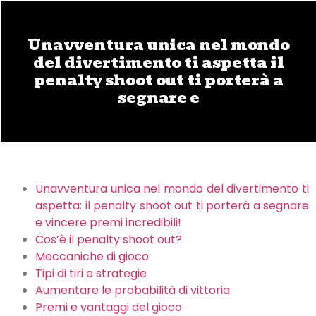
Unavventura unica nel mondo
del divertimento ti aspetta il
penalty shoot out ti porterà a
segnare e
Unavventura unica nel mondo del divertimento ti
aspetta: il penalty shoot out ti porterà a segnare
e vincere premi incredibili!
Cos’è il penalty shoot out?
Meccaniche di gioco
Tipi di tiri e strategie
Aumentare le probabilità di vittoria
Premi e vantaggi del gioco