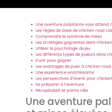
Une aventure palpitante vous attend, 
Les règles de base de chicken road ca
Comprendre le système de mises
Les stratégies gagnantes dans chicken
Utiliser la psychologie du jeu
Les différents types de joueurs dans c
S’unir pour gagner
Les avantages de jouer à chicken road 
Une expérience enrichissante
Les perspectives d’avenir pour chicke
Se préparer à l’aventure
Récapitulatif et points clés
Une aventure pal