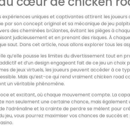
 au cœur de chicken ro
s expériences uniques et captivantes attirent les joueurs 
ue par son concept original et sa mécanique de jeu palpit
vers des cheminées brûlantes, évitant les pièges à chaque 
n misant judicieusement et en prenant des risques. À chaq
e saut. Dans cet article, nous allons explorer tous les a
le qu’elle pousse les limites du divertissement tout en p
dictif et d’un design engageant fait de ce jeu un choix 
rmes de jeux virtuels, les joueurs peuvent accéder à ce t
essible. Mais qu’est-ce qui rend vraiment chicken road c
 font un véritable phénomène.
roce et excitant, où chaque mouvement compte. La capacit
site non seulement une certaine chance, mais également u
de l’adrénaline et la crainte de perdre se mêlent pour c
jeu, vous pourrez maximiser vos chances de succès et p
asino.