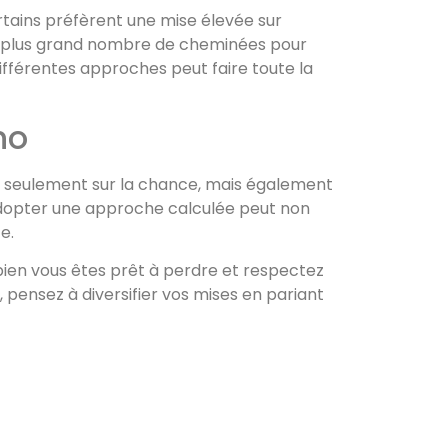
rtains préfèrent une mise élevée sur
un plus grand nombre de cheminées pour
ifférentes approches peut faire toute la
no
s seulement sur la chance, mais également
 Adopter une approche calculée peut non
e.
bien vous êtes prêt à perdre et respectez
 pensez à diversifier vos mises en pariant