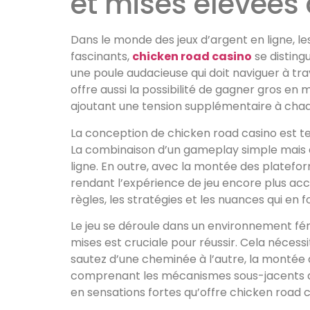
et mises élevées
Dans le monde des jeux d’argent en ligne, le
fascinants,
chicken road casino
se disting
une poule audacieuse qui doit naviguer à tra
offre aussi la possibilité de gagner gros e
ajoutant une tension supplémentaire à chaqu
La conception de chicken road casino est tel
La combinaison d’un gameplay simple mais ad
ligne. En outre, avec la montée des platefo
rendant l’expérience de jeu encore plus acc
règles, les stratégies et les nuances qui en
Le jeu se déroule dans un environnement fé
mises est cruciale pour réussir. Cela néces
sautez d’une cheminée à l’autre, la montée 
comprenant les mécanismes sous-jacents du 
en sensations fortes qu’offre chicken road c