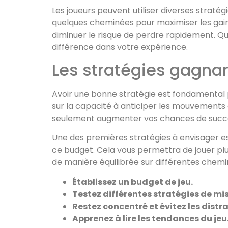
Les joueurs peuvent utiliser diverses strat
quelques cheminées pour maximiser les gain
diminuer le risque de perdre rapidement. Que
différence dans votre expérience.
Les stratégies gagna
Avoir une bonne stratégie est fondamental 
sur la capacité à anticiper les mouvements 
seulement augmenter vos chances de succès
Une des premières stratégies à envisager es
ce budget. Cela vous permettra de jouer plu
de manière équilibrée sur différentes chemin
Établissez un budget de jeu.
Testez différentes stratégies de mis
Restez concentré et évitez les distr
Apprenez à lire les tendances du jeu