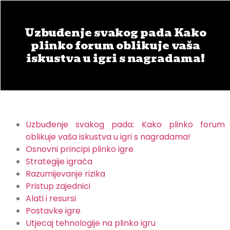
Uzbuđenje svakog pada Kako
plinko forum oblikuje vaša
iskustva u igri s nagradama!
Uzbuđenje svakog pada: Kako plinko forum
oblikuje vaša iskustva u igri s nagradama!
Osnovni principi plinko igre
Strategije igrača
Razumijevanje rizika
Pristup zajednici
Alati i resursi
Postavke igre
Utjecaj tehnologije na plinko igru