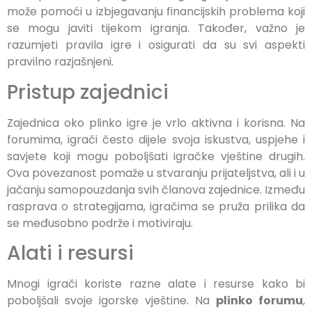
može pomoći u izbjegavanju financijskih problema koji
se mogu javiti tijekom igranja. Također, važno je
razumjeti pravila igre i osigurati da su svi aspekti
pravilno razjašnjeni.
Pristup zajednici
Zajednica oko plinko igre je vrlo aktivna i korisna. Na
forumima, igrači često dijele svoja iskustva, uspjehe i
savjete koji mogu poboljšati igračke vještine drugih.
Ova povezanost pomaže u stvaranju prijateljstva, ali i u
jačanju samopouzdanja svih članova zajednice. Između
rasprava o strategijama, igračima se pruža prilika da
se međusobno podrže i motiviraju.
Alati i resursi
Mnogi igrači koriste razne alate i resurse kako bi
poboljšali svoje igorske vještine. Na
plinko forumu
,