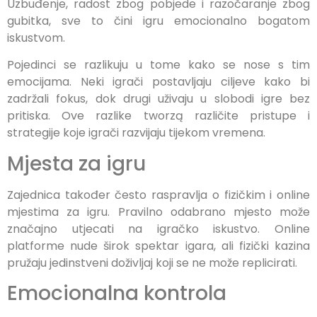
Uzbuđenje, radost zbog pobjede i razočaranje zbog
gubitka, sve to čini igru emocionalno bogatom
iskustvom.
Pojedinci se razlikuju u tome kako se nose s tim
emocijama. Neki igrači postavljaju ciljeve kako bi
zadržali fokus, dok drugi uživaju u slobodi igre bez
pritiska. Ove razlike tworzą različite pristupe i
strategije koje igrači razvijaju tijekom vremena.
Mjesta za igru
Zajednica također često raspravlja o fizičkim i online
mjestima za igru. Pravilno odabrano mjesto može
značajno utjecati na igračko iskustvo. Online
platforme nude širok spektar igara, ali fizički kazina
pružaju jedinstveni doživljaj koji se ne može replicirati.
Emocionalna kontrola