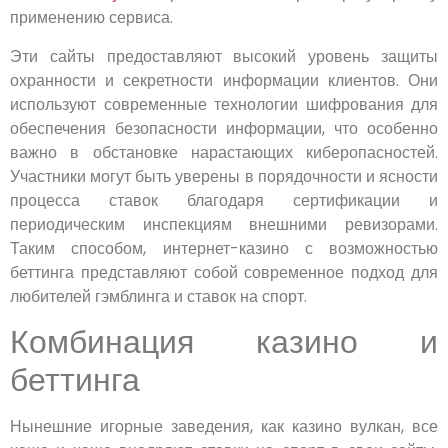
применению сервиса.
Эти сайты предоставляют высокий уровень защиты
охранности и секретности информации клиентов. Они
используют современные технологии шифрования для
обеспечения безопасности информации, что особенно
важно в обстановке нарастающих киберопасностей.
Участники могут быть уверены в порядочности и ясности
процесса ставок благодаря сертификации и
периодическим инспекциям внешними ревизорами.
Таким способом, интернет-казино с возможностью
беттинга представляют собой современное подход для
любителей гэмблинга и ставок на спорт.
Комбинация казино и
беттинга
Нынешние игорные заведения, как казино вулкан, все