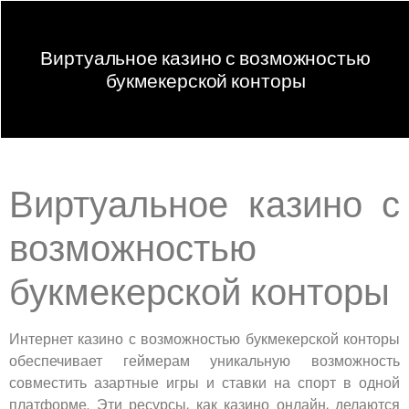
Виртуальное казино с возможностью
букмекерской конторы
Виртуальное казино с
возможностью
букмекерской конторы
Интернет казино с возможностью букмекерской конторы
обеспечивает геймерам уникальную возможность
совместить азартные игры и ставки на спорт в одной
платформе. Эти ресурсы, как казино онлайн, делаются