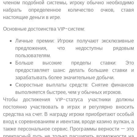
членом подобной системы, игроку обычно необходимо
набрать определенное количество очков, ставя
настоящие деньги в игре.
Основные достоинства VIP-систем:
Личные премии: Игроки получают эксклюзивные
предложения, что недоступны рядовым
пользователям.
Больше высокие пределы ставки: Это
предоставляет шанс делать большие ставки и
зарабатывать более значительные добычи.
Скоростные выплаты средств: Снятие финансов
выполняется быстрее, чем у обычных игроков.
Чтобы достижения VIP-статуса участники должны
постоянно участвовать в играх и регулярно вносить
средства на счет. В награду игроки приобретают особый
вход к соревнованиям и ивентам, вроде казино вулкан, а
также персональное сервис. Программы верности — это
прекрасный путь не только расширить возможности на