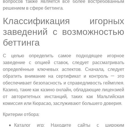
вопросов также является все более востребованным
решением в сфере беттинга.
Классификация игорных
заведений с возможностью
беттинга
С целью определить самое подходящее игорное
заведение с опцией ставок, следует рассматривать
определённые ключевых аспектов. Сначала, следует
обратить внимание на сертификат и контроль — это
обеспечивает безопасность и справедливость геймплея.
Казино, такие как казино онлайн, обладающие лицензией
от авторитетных инстанций, таких как Мальтийская
комиссия или Кюрасао, заслуживают большего доверия.
Критерии отбора:
Каталог игр: Находите сайты с широким