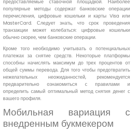
предоставляемые ставочной площадкой. Наиболее
популярные методы содержат банковские операции
перечисления, цифровые кошельки и карты Visa или
MasterCard. Следует знать, что срок проведения
транзакции может колебаться: цифровые кошельки
обычно скорее, чем банковские операции.
Кроме того необходимо учитывать о потенциальных
платежах за снятие средств. Некоторые платформы
способны начислять максимум до трех процентов от
общей суммы перевода. Для того чтобы предотвратить
нежелательных неожиданностей, рекомендуется
предварительно ознакомиться с правилами и
определить самый оптимальный метод снятия денег с
вашего профиля.
Мобильная вариация с
внедренным букмекером