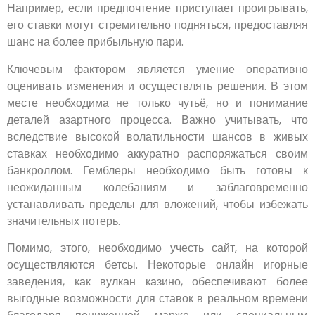
Например, если предпочтение приступает проигрывать,
его ставки могут стремительно подняться, предоставляя
шанс на более прибыльную пари.
Ключевым фактором является умение оперативно
оценивать изменения и осуществлять решения. В этом
месте необходима не только чутьё, но и понимание
деталей азартного процесса. Важно учитывать, что
вследствие высокой волатильности шансов в живых
ставках необходимо аккуратно распоряжаться своим
банкроллом. Гемблеры необходимо быть готовы к
неожиданным колебаниям и заблаговременно
устанавливать пределы для вложений, чтобы избежать
значительных потерь.
Помимо, этого, необходимо учесть сайт, на которой
осуществляются бетсы. Некоторые онлайн игорные
заведения, как вулкан казино, обеспечивают более
выгодные возможности для ставок в реальном времени