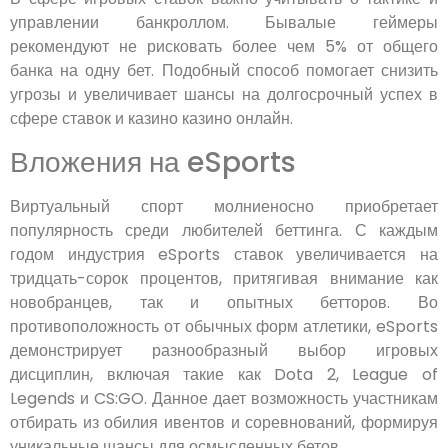
управлении банкроллом. Бывалые геймеры
рекомендуют не рисковать более чем 5% от общего
банка на одну бет. Подобный способ помогает снизить
угрозы и увеличивает шансы на долгосрочный успех в
сфере ставок и казино казино онлайн.
Вложения на eSports
Виртуальный спорт молниеносно приобретает
популярность среди любителей беттинга. С каждым
годом индустрия eSports ставок увеличивается на
тридцать-сорок процентов, притягивая внимание как
новобранцев, так и опытных бетторов. Во
противоположность от обычных форм атлетики, eSports
демонстрирует разнообразный выбор игровых
дисциплин, включая такие как Dota 2, League of
Legends и CS:GO. Данное дает возможность участникам
отбирать из обилия ивентов и соревнований, формируя
уникальные шансы для осмысленных бетов.