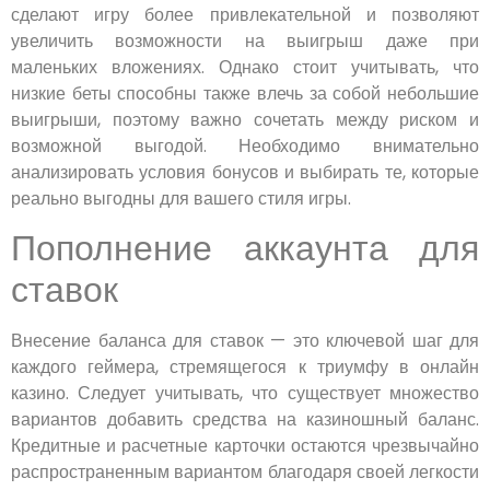
сделают игру более привлекательной и позволяют
увеличить возможности на выигрыш даже при
маленьких вложениях. Однако стоит учитывать, что
низкие беты способны также влечь за собой небольшие
выигрыши, поэтому важно сочетать между риском и
возможной выгодой. Необходимо внимательно
анализировать условия бонусов и выбирать те, которые
реально выгодны для вашего стиля игры.
Пополнение аккаунта для
ставок
Внесение баланса для ставок — это ключевой шаг для
каждого геймера, стремящегося к триумфу в онлайн
казино. Следует учитывать, что существует множество
вариантов добавить средства на казиношный баланс.
Кредитные и расчетные карточки остаются чрезвычайно
распространенным вариантом благодаря своей легкости