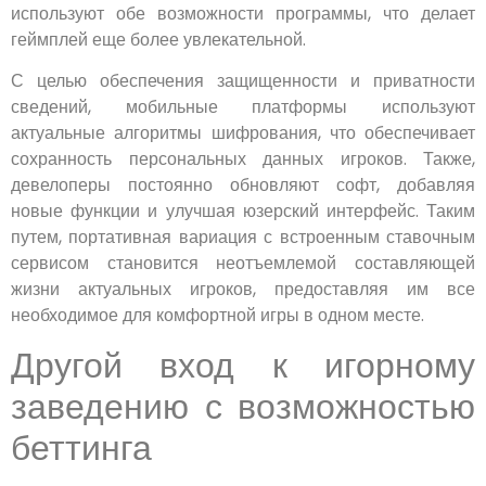
используют обе возможности программы, что делает
геймплей еще более увлекательной.
С целью обеспечения защищенности и приватности
сведений, мобильные платформы используют
актуальные алгоритмы шифрования, что обеспечивает
сохранность персональных данных игроков. Также,
девелоперы постоянно обновляют софт, добавляя
новые функции и улучшая юзерский интерфейс. Таким
путем, портативная вариация с встроенным ставочным
сервисом становится неотъемлемой составляющей
жизни актуальных игроков, предоставляя им все
необходимое для комфортной игры в одном месте.
Другой вход к игорному
заведению с возможностью
беттинга