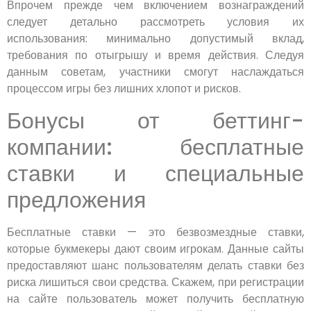
Впрочем прежде чем включением вознаграждений
следует детально рассмотреть условия их
использования: минимально допустимый вклад,
требования по отыгрышу и время действия. Следуя
данным советам, участники смогут наслаждаться
процессом игры без лишних хлопот и рисков.
Бонусы от беттинг-
компании: бесплатные
ставки и специальные
предложения
Бесплатные ставки — это безвозмездные ставки,
которые букмекеры дают своим игрокам. Данные сайты
предоставляют шанс пользователям делать ставки без
риска лишиться свои средства. Скажем, при регистрации
на сайте пользователь может получить бесплатную