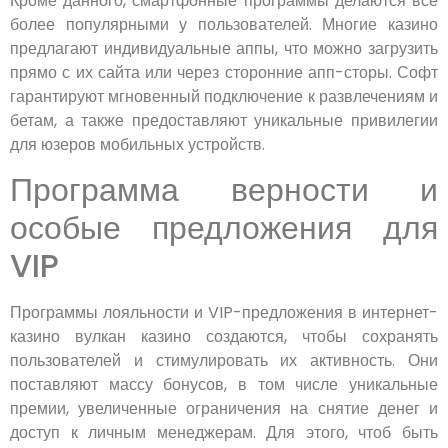
Кроме данного, смартфонные программы делаются всё
более популярными у пользователей. Многие казино
предлагают индивидуальные аппы, что можно загрузить
прямо с их сайта или через сторонние апп-сторы. Софт
гарантируют мгновенный подключение к развлечениям и
бетам, а также предоставляют уникальные привилегии
для юзеров мобильных устройств.
Программа верности и
особые предложения для
VIP
Программы лояльности и VIP-предложения в интернет-
казино вулкан казино создаются, чтобы сохранять
пользователей и стимулировать их активность. Они
поставляют массу бонусов, в том числе уникальные
премии, увеличенные ограничения на снятие денег и
доступ к личным менеджерам. Для этого, чтоб быть