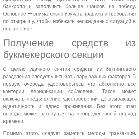
банкролл и заполучить больше шансов на победу.
Основное — внимательно изучать правила и требования
по отыгрышу, чтобы избежать неожиданных ситуаций в
перспективе.
Получение средств из
букмекерского секции
С целью удачного снятия средств из беттингового
разделения следует учитывать пару важных факторов. В
первую очередь, удостоверьтесь, что абсолютно все
критерии верификации соблюдены. Такое может
включать предъявление удостоверений, доказывающих
идентичность и адрес проживания. Без этого этап
вывода может затянуться на неопределённый период
времени.
Помимо этого, следует заметить методы транзакций,