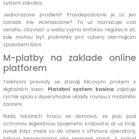
system zakolisa.
Jednorazove prodleni? Pravdepodobne je to jen
zavada. Ale vicenasobne? To uz naznacuje cosi
vetsiho, obzvlast u webu vyjma britskou regulacni sit,
kde mohou byt podminky pro vybery alarmujicim
zpusobem laxni.
M-platby na zaklade online
platforem
Telefonni prevody se stavaji klicovym prvkem v
digitalnich kasin.
Platebni system kasina
zajistuje
rychle spolu s duveryhodne vklady rovnou z mobilniho
zarizeni.
Rada lokalnich hracu se domniva, ze jsou pod
ochranou legislativou Spojeneho kralovstvi, at uz hraji,
avsak kdyz mate co do cineni s offshore operatory,
takova bezpecnostni site nemuseji stacit. A pokud