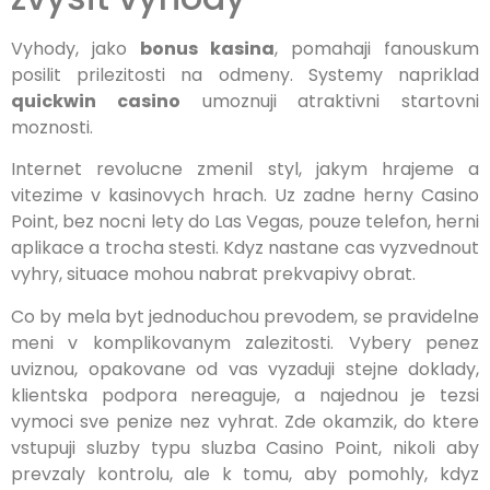
Vyhody, jako
bonus kasina
, pomahaji fanouskum
posilit prilezitosti na odmeny. Systemy napriklad
quickwin casino
umoznuji atraktivni startovni
moznosti.
Internet revolucne zmenil styl, jakym hrajeme a
vitezime v kasinovych hrach. Uz zadne herny Casino
Point, bez nocni lety do Las Vegas, pouze telefon, herni
aplikace a trocha stesti. Kdyz nastane cas vyzvednout
vyhry, situace mohou nabrat prekvapivy obrat.
Co by mela byt jednoduchou prevodem, se pravidelne
meni v komplikovanym zalezitosti. Vybery penez
uviznou, opakovane od vas vyzaduji stejne doklady,
klientska podpora nereaguje, a najednou je tezsi
vymoci sve penize nez vyhrat. Zde okamzik, do ktere
vstupuji sluzby typu sluzba Casino Point, nikoli aby
prevzaly kontrolu, ale k tomu, aby pomohly, kdyz