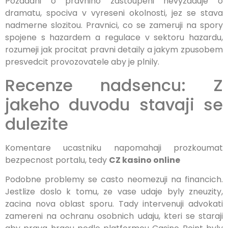
Pozadani o pravniho zastoupeni nevyzaduje o
dramatu, spociva v vyreseni okolnosti, jez se stava
nadmerne slozitou. Pravnici, co se zameruji na spory
spojene s hazardem a regulace v sektoru hazardu,
rozumeji jak procitat pravni detaily a jakym zpusobem
presvedcit provozovatele aby je plnily.
Recenze nadsencu: Z
jakeho duvodu stavaji se
dulezite
Komentare ucastniku napomahaji prozkoumat
bezpecnost portalu, tedy
CZ kasino online
Podobne problemy se casto neomezuji na financich.
Jestlize doslo k tomu, ze vase udaje byly zneuzity,
zacina nova oblast sporu. Tady intervenuji advokati
zamereni na ochranu osobnich udaju, kteri se staraji