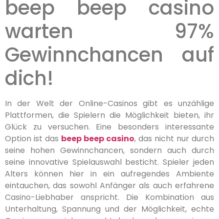
beep beep casino
warten 97%
Gewinnchancen auf
dich!
In der Welt der Online-Casinos gibt es unzählige
Plattformen, die Spielern die Möglichkeit bieten, ihr
Glück zu versuchen. Eine besonders interessante
Option ist das
beep beep casino
, das nicht nur durch
seine hohen Gewinnchancen, sondern auch durch
seine innovative Spielauswahl besticht. Spieler jeden
Alters können hier in ein aufregendes Ambiente
eintauchen, das sowohl Anfänger als auch erfahrene
Casino-Liebhaber anspricht. Die Kombination aus
Unterhaltung, Spannung und der Möglichkeit, echte