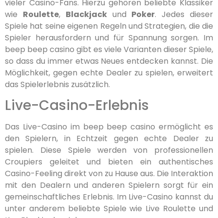
vieler Casino-Fans. Hierzu gehören beliebte Klassiker
wie
Roulette
,
Blackjack
und
Poker
. Jedes dieser
Spiele hat seine eigenen Regeln und Strategien, die die
Spieler herausfordern und für Spannung sorgen. Im
beep beep casino gibt es viele Varianten dieser Spiele,
so dass du immer etwas Neues entdecken kannst. Die
Möglichkeit, gegen echte Dealer zu spielen, erweitert
das Spielerlebnis zusätzlich.
Live-Casino-Erlebnis
Das Live-Casino im beep beep casino ermöglicht es
den Spielern, in Echtzeit gegen echte Dealer zu
spielen. Diese Spiele werden von professionellen
Croupiers geleitet und bieten ein authentisches
Casino-Feeling direkt von zu Hause aus. Die Interaktion
mit den Dealern und anderen Spielern sorgt für ein
gemeinschaftliches Erlebnis. Im Live-Casino kannst du
unter anderem beliebte Spiele wie Live Roulette und