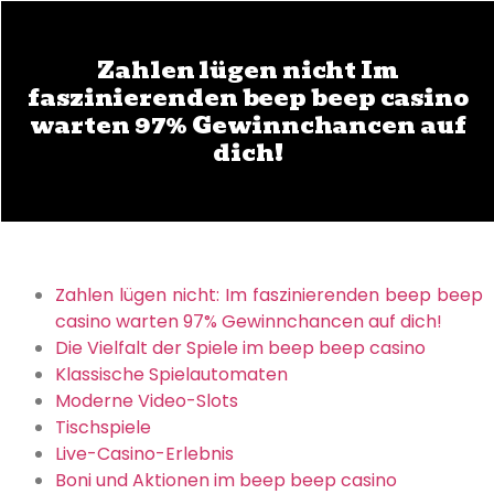
Zahlen lügen nicht Im
faszinierenden beep beep casino
warten 97% Gewinnchancen auf
dich!
Zahlen lügen nicht: Im faszinierenden beep beep
casino warten 97% Gewinnchancen auf dich!
Die Vielfalt der Spiele im beep beep casino
Klassische Spielautomaten
Moderne Video-Slots
Tischspiele
Live-Casino-Erlebnis
Boni und Aktionen im beep beep casino