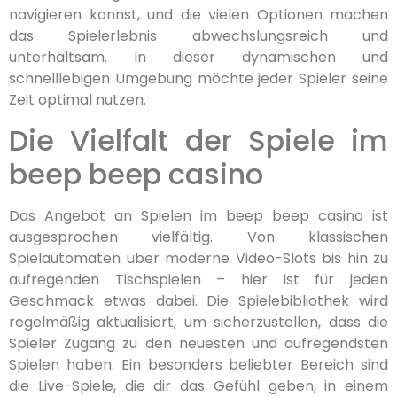
navigieren kannst, und die vielen Optionen machen
das Spielerlebnis abwechslungsreich und
unterhaltsam. In dieser dynamischen und
schnelllebigen Umgebung möchte jeder Spieler seine
Zeit optimal nutzen.
Die Vielfalt der Spiele im
beep beep casino
Das Angebot an Spielen im beep beep casino ist
ausgesprochen vielfältig. Von klassischen
Spielautomaten über moderne Video-Slots bis hin zu
aufregenden Tischspielen – hier ist für jeden
Geschmack etwas dabei. Die Spielebibliothek wird
regelmäßig aktualisiert, um sicherzustellen, dass die
Spieler Zugang zu den neuesten und aufregendsten
Spielen haben. Ein besonders beliebter Bereich sind
die Live-Spiele, die dir das Gefühl geben, in einem