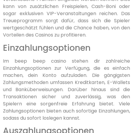
kann von zusätzlichen Freispielen, Cash-Boni oder
sogar exklusiven VIP-Veranstaltungen reichen. Das
Treueprogramm sorgt dafür, dass sich die Spieler
wertgeschätzt fühlen und die Chance haben, von den
Vorteilen des Casinos zu profitieren.
Einzahlungsoptionen
Im beep beep casino stehen dir zahlreiche
Einzahlungsoptionen zur Verfügung, die es einfach
machen, dein Konto aufzuladen. Die gängigsten
Zahlungsmethoden umfassen Kreditkarten, E-Wallets
und Banküberweisungen. Darüber hinaus sind die
Transaktionen sicher und zuverlässig, was den
Spielern eine sorgenfreie Erfahrung bietet. Viele
Zahlungsoptionen bieten auch sofortige Einzahlungen,
sodass du sofort loslegen kannst.
Auszahlungsoptionen