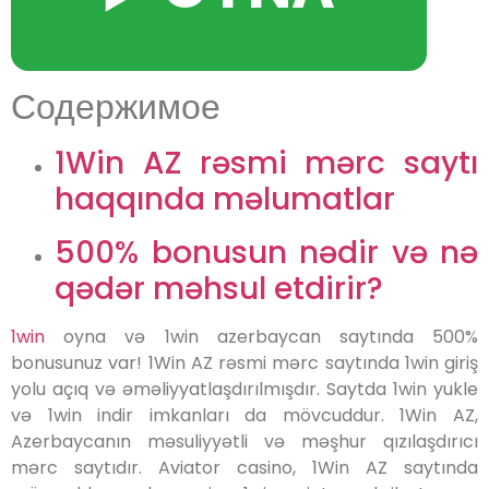
Содержимое
1Win AZ rəsmi mərc saytı
haqqında məlumatlar
500% bonusun nədir və nə
qədər məhsul etdirir?
1win
oyna və 1win azerbaycan saytında 500%
bonusunuz var! 1Win AZ rəsmi mərc saytında 1win giriş
yolu açıq və əməliyyatlaşdırılmışdır. Saytda 1win yukle
və 1win indir imkanları da mövcuddur. 1Win AZ,
Azerbaycanın məsuliyyətli və məşhur qızılaşdırıcı
mərc saytıdır. Aviator casino, 1Win AZ saytında