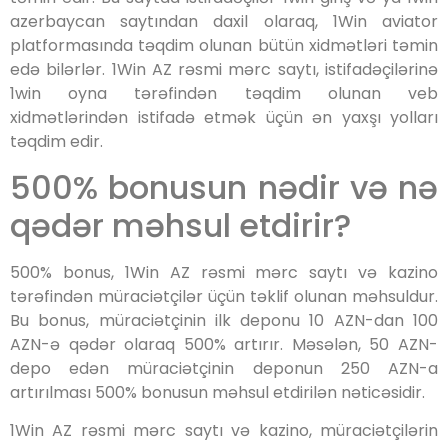
azerbaycan saytından daxil olaraq, 1Win aviator
platformasında təqdim olunan bütün xidmətləri təmin
edə bilərlər. 1Win AZ rəsmi mərc saytı, istifadəçilərinə
1win oyna tərəfindən təqdim olunan veb
xidmətlərindən istifadə etmək üçün ən yaxşı yolları
təqdim edir.
500% bonusun nədir və nə
qədər məhsul etdirir?
500% bonus, 1Win AZ rəsmi mərc saytı və kazino
tərəfindən müraciətçilər üçün təklif olunan məhsuldur.
Bu bonus, müraciətçinin ilk deponu 10 AZN-dan 100
AZN-ə qədər olaraq 500% artırır. Məsələn, 50 AZN-
depo edən müraciətçinin deponun 250 AZN-a
artırılması 500% bonusun məhsul etdirilən nəticəsidir.
1Win AZ rəsmi mərc saytı və kazino, müraciətçilərin