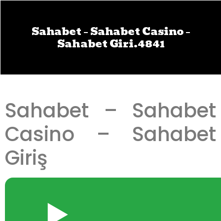
Sahabet – Sahabet Casino –
Sahabet Giri.4841
Sahabet – Sahabet
Casino – Sahabet
Giriş
▶️