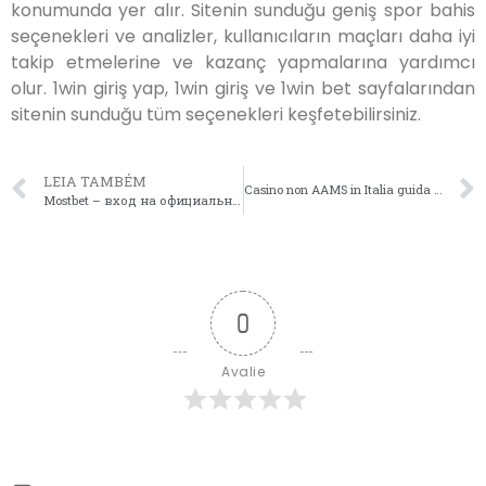
konumunda yer alır. Sitenin sunduğu geniş spor bahis
seçenekleri ve analizler, kullanıcıların maçları daha iyi
takip etmelerine ve kazanç yapmalarına yardımcı
olur. 1win giriş yap, 1win giriş ve 1win bet sayfalarından
sitenin sunduğu tüm seçenekleri keşfetebilirsiniz.
LEIA TAMBÉM
Casino non AAMS in Italia guida completa.1131 (2)
Mostbet – вход на официальный сайт Мостбет.1839
0
Avalie