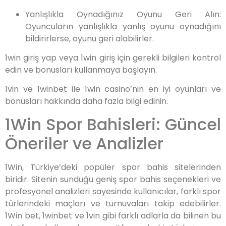
Yanlışlıkla Oynadığınız Oyunu Geri Alın:
Oyuncuların yanlışlıkla yanlış oyunu oynadığını
bildirirlerse, oyunu geri alabilirler.
1win giriş yap veya 1win giriş için gerekli bilgileri kontrol
edin ve bonusları kullanmaya başlayın.
1vin ve 1winbet ile 1win casino’nin en iyi oyunları ve
bonusları hakkında daha fazla bilgi edinin.
1Win Spor Bahisleri: Güncel
Öneriler ve Analizler
1Win, Türkiye’deki popüler spor bahis sitelerinden
biridir. Sitenin sunduğu geniş spor bahis seçenekleri ve
profesyonel analizleri sayesinde kullanıcılar, farklı spor
türlerindeki maçları ve turnuvaları takip edebilirler.
1Win bet, 1winbet ve 1vin gibi farklı adlarla da bilinen bu