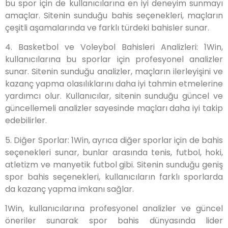
bu spor için de kullanıcılarına en iyi deneyim sunmayı
amaçlar. Sitenin sunduğu bahis seçenekleri, maçların
çeşitli aşamalarında ve farklı türdeki bahisler sunar.
4. Basketbol ve Voleybol Bahisleri Analizleri: 1Win,
kullanıcılarına bu sporlar için profesyonel analizler
sunar. Sitenin sunduğu analizler, maçların ilerleyişini ve
kazanç yapma olasılıklarını daha iyi tahmin etmelerine
yardımcı olur. Kullanıcılar, sitenin sunduğu güncel ve
güncellemeli analizler sayesinde maçları daha iyi takip
edebilirler.
5. Diğer Sporlar: 1Win, ayrıca diğer sporlar için de bahis
seçenekleri sunar, bunlar arasında tenis, futbol, hoki,
atletizm ve manyetik futbol gibi. Sitenin sunduğu geniş
spor bahis seçenekleri, kullanıcıların farklı sporlarda
da kazanç yapma imkanı sağlar.
1Win, kullanıcılarına profesyonel analizler ve güncel
öneriler sunarak spor bahis dünyasında lider