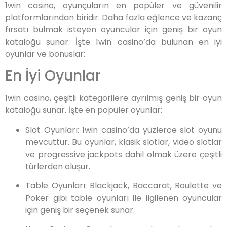
1win casino, oyunçuların en popüler ve güvenilir
platformlarından biridir. Daha fazla eğlence ve kazanç
fırsatı bulmak isteyen oyuncular için geniş bir oyun
kataloğu sunar. İşte 1win casino’da bulunan en iyi
oyunlar ve bonuslar:
En İyi Oyunlar
1win casino, çeşitli kategorilere ayrılmış geniş bir oyun
kataloğu sunar. İşte en popüler oyunlar:
Slot Oyunları: 1win casino’da yüzlerce slot oyunu
mevcuttur. Bu oyunlar, klasik slotlar, video slotlar
ve progressive jackpots dahil olmak üzere çeşitli
türlerden oluşur.
Table Oyunları: Blackjack, Baccarat, Roulette ve
Poker gibi table oyunları ile ilgilenen oyuncular
için geniş bir seçenek sunar.