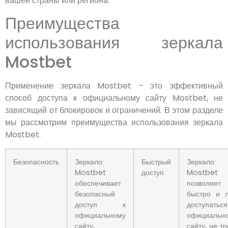
вашей страны или региона.
Преимущества
использования зеркала
Mostbet
Применение зеркала Mostbet – это эффективный
способ доступа к официальному сайту Mostbet, не
зависящий от блокировок и ограничений. В этом разделе
мы рассмотрим преимущества использования зеркала
Mostbet.
Безопасность
Зеркало
Быстрый
Зеркало
Mostbet
доступ
Mostbet
обеспечивает
позволяет
безопасный
быстро и л
доступ к
доступать
официальному
официальн
сайту,
сайту, не т