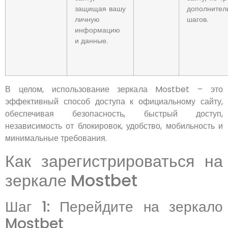
защищая вашу
дополнител
личную
шагов.
информацию
и данные.
В целом, использование зеркала Mostbet – это
эффективный способ доступа к официальному сайту,
обеспечивая безопасность, быстрый доступ,
независимость от блокировок, удобство, мобильность и
минимальные требования.
Как зарегистрироваться на
зеркале Mostbet
Шаг 1: Перейдите на зеркало
Mostbet