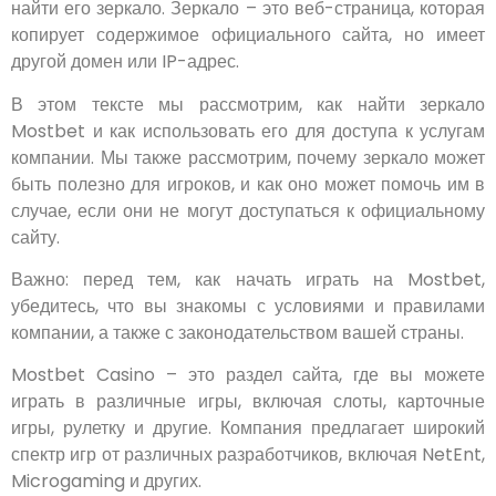
найти его зеркало. Зеркало – это веб-страница, которая
копирует содержимое официального сайта, но имеет
другой домен или IP-адрес.
В этом тексте мы рассмотрим, как найти зеркало
Mostbet и как использовать его для доступа к услугам
компании. Мы также рассмотрим, почему зеркало может
быть полезно для игроков, и как оно может помочь им в
случае, если они не могут доступаться к официальному
сайту.
Важно: перед тем, как начать играть на Mostbet,
убедитесь, что вы знакомы с условиями и правилами
компании, а также с законодательством вашей страны.
Mostbet Casino – это раздел сайта, где вы можете
играть в различные игры, включая слоты, карточные
игры, рулетку и другие. Компания предлагает широкий
спектр игр от различных разработчиков, включая NetEnt,
Microgaming и других.