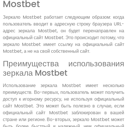
Mostbet
Зеркало Mostbet работает следующим образом: когда
пользователь вводит в адресную строку браузера URL-
адрес зеркала Mostbet, он будет перенаправлен на
официальный сайт Mostbet. Это происходит потому, что
зеркало Mostbet имеет ссылку на официальный сайт
Mostbet, а не на свой собственный сайт.
Преимущества использования
зеркала Mostbet
Использование зеркала Mostbet имеет несколько
преимуществ. Во-первых, пользователь может получить
доступ к игорному ресурсу, не используя официальный
сайт Mostbet. Это может быть полезно в случае, если
официальный сайт Mostbet заблокирован в вашей
стране или регионе. Во-вторых, зеркало Mostbet может
быть более быстрый и надежный, чем официальный