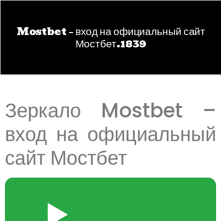
Mostbet – вход на официальный сайт
Мостбет.1839
Зеркало Mostbet –
вход на официальный
сайт Мостбет
▶️