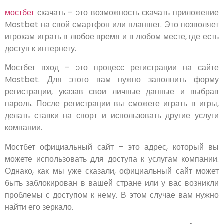
мостбет
скачать – это возможность скачать приложение
Mostbet на свой смартфон или планшет. Это позволяет
игрокам играть в любое время и в любом месте, где есть
доступ к интернету.
Мостбет вход – это процесс регистрации на сайте
Mostbet. Для этого вам нужно заполнить форму
регистрации, указав свои личные данные и выбрав
пароль. После регистрации вы сможете играть в игры,
делать ставки на спорт и использовать другие услуги
компании.
Мостбет официальный сайт – это адрес, который вы
можете использовать для доступа к услугам компании.
Однако, как мы уже сказали, официальный сайт может
быть заблокирован в вашей стране или у вас возникли
проблемы с доступом к нему. В этом случае вам нужно
найти его зеркало.