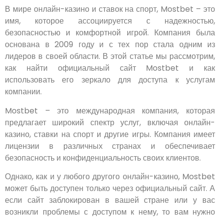
В мире онлайн-казино и ставок на спорт, Mostbet – это
имя, которое ассоциируется с надежностью,
безопасностью и комфортной игрой. Компания была
основана в 2009 году и с тех пор стала одним из
лидеров в своей области. В этой статье мы рассмотрим,
как найти официальный сайт Mostbet и как
использовать его зеркало для доступа к услугам
компании.
Mostbet – это международная компания, которая
предлагает широкий спектр услуг, включая онлайн-
казино, ставки на спорт и другие игры. Компания имеет
лицензии в различных странах и обеспечивает
безопасность и конфиденциальность своих клиентов.
Однако, как и у любого другого онлайн-казино, Mostbet
может быть доступен только через официальный сайт. А
если сайт заблокирован в вашей стране или у вас
возникли проблемы с доступом к нему, то вам нужно