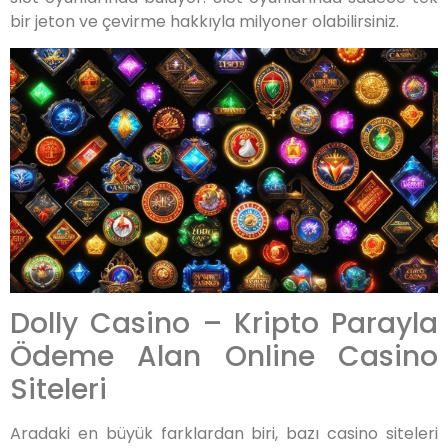
bir jeton ve çevirme hakkıyla milyoner olabilirsiniz.
Dolly Casino – Kripto Parayla
Ödeme Alan Online Casino
Siteleri
Aradaki en büyük farklardan biri, bazı casino siteleri