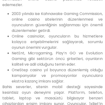
edemezler.
2003 yılında ise Kahnawake Gaming Commission,
online casino sitelerinin düzenlenmesi ve
oyuncuların güvenliğinin sağlanması için önemli
düzenlemeler getirdi.
Online casinolar, oyuncuların bu hizmetlere
kolayca erişebilmelerini sağlayarak, sorumlu
oyunun önemini vurgular.
NetEnt, Microgaming, Play’n GO ve Evolution
Gaming gibi sektörün öncü şirketleri, oyunların
kaliteli ve adil olduğunu temin eder.
OneStep casino yıl boyunca düzenlemiş olduğu
kampanyalar ve promosyonlar oyunculara
ekstra kazanç imkanı sağlar.
Bahis severler, sitenin mobil desteği sayesinde
kesintisiz oyun deneyimi yaşar. Platform, telefon,
tablet, laptop ve masaüstü bilgisayar benzeri
cihazlardan erişim imkanı sunar. Oyuncular, 1xBet’in