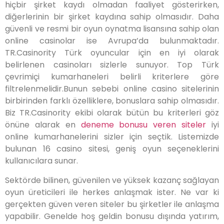
hiçbir şirket kaydı olmadan faaliyet gösterirken,
diğerlerinin bir şirket kaydına sahip olmasıdır. Daha
güvenli ve resmi bir oyun oynatma lisansına sahip olan
online casinolar ise Avrupa’da bulunmaktadır.
TR.Casinority Türk oyuncular için en iyi olarak
belirlenen casinoları sizlerle sunuyor. Top Türk
çevrimiçi kumarhaneleri belirli kriterlere göre
filtrelenmelidir.Bunun sebebi online casino sitelerinin
birbirinden farklı özelliklere, bonuslara sahip olmasıdır.
Biz TR.Casinority ekibi olarak bütün bu kriterleri göz
önüne alarak en
deneme bonusu veren siteler
iyi
online kumarhanelerini sizler için seçtik. Listemizde
bulunan 16 casino sitesi, geniş oyun seçeneklerini
kullanıcılara sunar.
Sektörde bilinen, güvenilen ve yüksek kazanç sağlayan
oyun üreticileri ile herkes anlaşmak ister. Ne var ki
gerçekten güven veren siteler bu şirketler ile anlaşma
yapabilir. Genelde hoş geldin bonusu dışında yatırım,