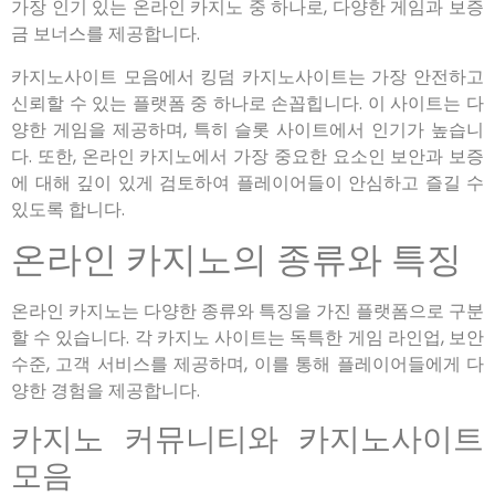
가장 인기 있는 온라인 카지노 중 하나로, 다양한 게임과 보증
금 보너스를 제공합니다.
카지노사이트 모음에서 킹덤 카지노사이트는 가장 안전하고
신뢰할 수 있는 플랫폼 중 하나로 손꼽힙니다. 이 사이트는 다
양한 게임을 제공하며, 특히 슬롯 사이트에서 인기가 높습니
다. 또한, 온라인 카지노에서 가장 중요한 요소인 보안과 보증
에 대해 깊이 있게 검토하여 플레이어들이 안심하고 즐길 수
있도록 합니다.
온라인 카지노의 종류와 특징
온라인 카지노는 다양한 종류와 특징을 가진 플랫폼으로 구분
할 수 있습니다. 각 카지노 사이트는 독특한 게임 라인업, 보안
수준, 고객 서비스를 제공하며, 이를 통해 플레이어들에게 다
양한 경험을 제공합니다.
카지노 커뮤니티와 카지노사이트
모음