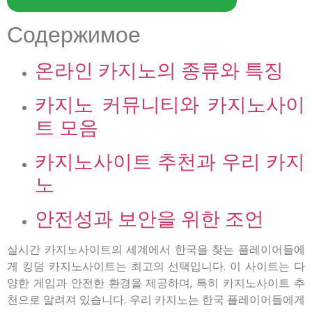
Содержимое
온라인 카지노의 종류와 특징
카지노 커뮤니티와 카지노사이
트 모음
카지노사이트 추천과 우리 카지
노
안전성과 보안을 위한 조언
실시간 카지노사이트의 세계에서 한국을 찾는 플레이어들에
게 킹덤 카지노사이트는 최고의 선택입니다. 이 사이트는 다
양한 게임과 안전한 환경을 제공하며, 특히 카지노사이트 추
천으로 알려져 있습니다. 우리 카지노는 한국 플레이어들에게