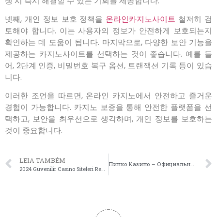
생 시 즉시 해결할 수 있는 기회를 제공합니다.
넷째, 개인 정보 보호 정책을
온라인카지노사이트
철저히 검
토해야 합니다. 이는 사용자의 정보가 안전하게 보호되는지
확인하는 데 도움이 됩니다. 마지막으로, 다양한 보안 기능을
제공하는 카지노사이트를 선택하는 것이 좋습니다. 예를 들
어, 2단계 인증, 비밀번호 복구 옵션, 트랜잭션 기록 등이 있습
니다.
이러한 조언을 따르면, 온라인 카지노에서 안전하고 즐거운
경험이 가능합니다. 카지노 보증을 통해 안전한 플랫폼을 선
택하고, 보안을 최우선으로 생각하며, 개인 정보를 보호하는
것이 중요합니다.
LEIA TAMBÉM
Пинко Казино – Официальный сайт Pinco Casino 944
2024 Güvenilir Casino Siteleri Rehberi: Türkiye’nin En İyi Casino Platformları