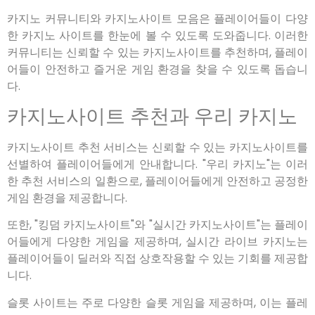
카지노 커뮤니티와 카지노사이트 모음은 플레이어들이 다양
한 카지노 사이트를 한눈에 볼 수 있도록 도와줍니다. 이러한
커뮤니티는 신뢰할 수 있는 카지노사이트를 추천하며, 플레이
어들이 안전하고 즐거운 게임 환경을 찾을 수 있도록 돕습니
다.
카지노사이트 추천과 우리 카지노
카지노사이트 추천 서비스는 신뢰할 수 있는 카지노사이트를
선별하여 플레이어들에게 안내합니다. "우리 카지노"는 이러
한 추천 서비스의 일환으로, 플레이어들에게 안전하고 공정한
게임 환경을 제공합니다.
또한, "킹덤 카지노사이트"와 "실시간 카지노사이트"는 플레이
어들에게 다양한 게임을 제공하며, 실시간 라이브 카지노는
플레이어들이 딜러와 직접 상호작용할 수 있는 기회를 제공합
니다.
슬롯 사이트는 주로 다양한 슬롯 게임을 제공하며, 이는 플레