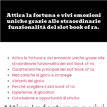
Attira la fortuna e vivi emozioni
uniche grazie alle straordinarie
funzionalità del slot book of ra.
Attira la fortuna e vivi emozioni uniche grazie alle
straordinarie funzionalità del slot book of ra.
Caratteristiche principali del slot book of ra
Meccaniche di gioco e strategie
Varianti del gioco
Perché scegliere il slot book of ra
Esperienze di giocatori
Conclusione e opportunità di vincita