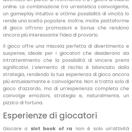
online. La combinazione tra un’estetica coinvolgente,
un gameplay intuitivo e ottime possibilità di vincita lo
rende una scelta popolare. Inoltre, molte piattaforme
di gioco offrono promozioni e bonus che rendono
ancora più interessante l’idea di provarlo.
Il gioco offre una miscela perfetta di divertimento e
suspense, ideale per i giocatori che desiderano sia
intrattenimento che la possibilità di vincere premi
significativi. L’elemento di rischio è bilanciato dalla
strategia, rendendo la tua esperienza di gioco ancora
più entusiasmante e coinvolgente. Non si tratta solo di
gioco d’azzardo, ma di un’esperienza completa che
coinvolge emozioni, strategia e, naturalmente, un
pizzico di fortuna.
Esperienze di giocatori
Giocare a
slot book of ra
non è solo un’attività