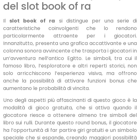
del slot book of ra
Il
slot book of ra
si distingue per una serie di
caratteristiche coinvolgenti che lo rendono
particolarmente attraente per i giocatori.
Innanzitutto, presenta una grafica accattivante e una
colonna sonora avvincente che trasporta i giocatori in
un’avventura nell’antico Egitto. Le simboli, tra cui il
famoso libro, l’esploratore e altri reperti storici, non
solo arricchiscono l’esperienza visiva, ma offrono
anche la possibilità di attivare funzioni bonus che
aumentano le probabilità di vincita.
Uno degli aspetti più affascinanti di questo gioco è la
modalità di gioco gratuita, che si attiva quando il
giocatore riesce a ottenere almeno tre simboli del
libro sui rulli. Durante questo round bonus, il giocatore
ha l’opportunità di far partire giri gratuiti e un simbolo
speciale che si espande, creando maggiori possibilità