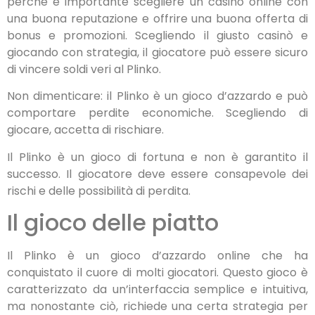
perché è importante scegliere un casinò online con
una buona reputazione e offrire una buona offerta di
bonus e promozioni. Scegliendo il giusto casinò e
giocando con strategia, il giocatore può essere sicuro
di vincere soldi veri al Plinko.
Non dimenticare: il Plinko è un gioco d’azzardo e può
comportare perdite economiche. Scegliendo di
giocare, accetta di rischiare.
Il Plinko è un gioco di fortuna e non è garantito il
successo. Il giocatore deve essere consapevole dei
rischi e delle possibilità di perdita.
Il gioco delle piatto
Il Plinko è un gioco d’azzardo online che ha
conquistato il cuore di molti giocatori. Questo gioco è
caratterizzato da un’interfaccia semplice e intuitiva,
ma nonostante ciò, richiede una certa strategia per