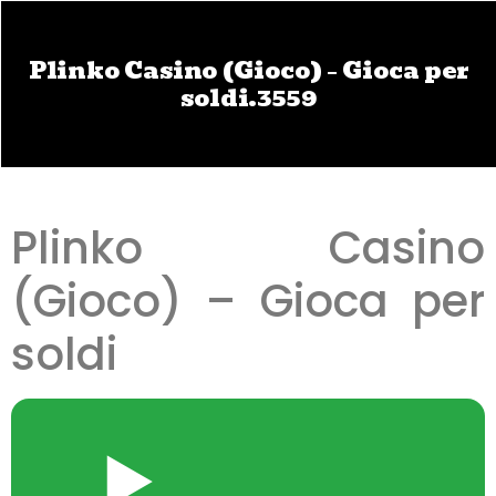
Plinko Casino (Gioco) – Gioca per
soldi.3559
Plinko Casino
(Gioco) – Gioca per
soldi
▶️