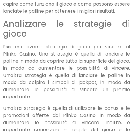
capire come funziona il gioco e come possono essere
lanciate le palline per ottenere i migliori risultati.
Analizzare le strategie di
gioco
Esistono diverse strategie di gioco per vincere al
Plinko Casino. Una strategia è quella di lanciare le
palline in modo da coprire tutta la superficie del gioco,
in modo da aumentare le possibilità di vincere.
Un’altra strategia è quella di lanciare le palline in
modo da colpire i simboli di jackpot, in modo da
aumentare le possibilità di vincere un premio
importante.
Un’altra strategia è quella di utilizzare le bonus e le
promozioni offerte dal Plinko Casino, in modo da
aumentare le possibilità di vincere. Inoltre, è
importante conoscere le regole del gioco e le