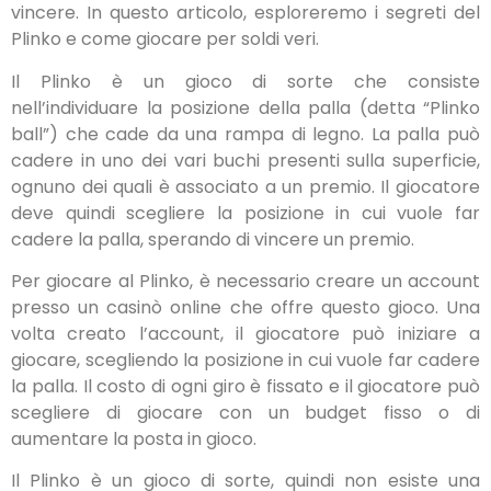
vincere. In questo articolo, esploreremo i segreti del
Plinko e come giocare per soldi veri.
Il Plinko è un gioco di sorte che consiste
nell’individuare la posizione della palla (detta “Plinko
ball”) che cade da una rampa di legno. La palla può
cadere in uno dei vari buchi presenti sulla superficie,
ognuno dei quali è associato a un premio. Il giocatore
deve quindi scegliere la posizione in cui vuole far
cadere la palla, sperando di vincere un premio.
Per giocare al Plinko, è necessario creare un account
presso un casinò online che offre questo gioco. Una
volta creato l’account, il giocatore può iniziare a
giocare, scegliendo la posizione in cui vuole far cadere
la palla. Il costo di ogni giro è fissato e il giocatore può
scegliere di giocare con un budget fisso o di
aumentare la posta in gioco.
Il Plinko è un gioco di sorte, quindi non esiste una