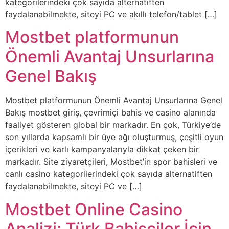
kategorilerindeki çok sayıda alternatiften
faydalanabilmekte, siteyi PC ve akıllı telefon/tablet […]
Mostbet platformunun
Önemli Avantaj Unsurlarına
Genel Bakış
Mostbet platformunun Önemli Avantaj Unsurlarına Genel
Bakış mostbet giriş, çevrimiçi bahis ve casino alanında
faaliyet gösteren global bir markadır. En çok, Türkiye’de
son yıllarda kapsamlı bir üye ağı oluşturmuş, çeşitli oyun
içerikleri ve karlı kampanyalarıyla dikkat çeken bir
markadır. Site ziyaretçileri, Mostbet’in spor bahisleri ve
canlı casino kategorilerindeki çok sayıda alternatiften
faydalanabilmekte, siteyi PC ve […]
Mostbet Online Casino
Analizi: Türk Bahisçiler İçin