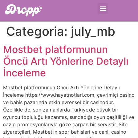
Categoria:
july_mb
Mostbet platformunun
Öncü Artı Yönlerine Detaylı
İnceleme
Mostbet platformunun Öncü Artı Yönlerine Detaylı
İnceleme https://www.hayatnotlari.com, çevrimiçi casino
ve bahis pazarında etkin evrensel bir casinodur.
Özellikle de, son zamanlarda Türkiye’de büyük bir
oyuncu topluluğu kazanmış, sundadığı oyun çeşitliliği ve
cazip promosyonlarıyla göze çarpan bir servistir. Site
ziyaretçileri, Mostbet’in spor bahisleri ve canlı casino