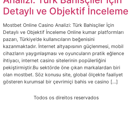
Detaylı ve Objektif İnceleme
Mostbet Online Casino Analizi: Türk Bahisçiler İçin
Detaylı ve Objektif İnceleme Online kumar platformları
pazarı, Türkiye’de kullanıcıların beğenisini
kazanmaktadır. İnternet altyapısının güçlenmesi, mobil
cihazların yaygınlaşması ve oyuncuların pratik eğlence
ihtiyacı, internet casino sitelerinin popülerliğini
pekiştirmiştir.Bu sektörde öne çıkan markalardan biri
olan mostbet. Söz konusu site, global ölçekte faaliyet
gösteren kurumsal bir çevrimiçi bahis ve casino […]
Todos os direitos reservados