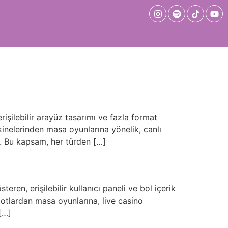
şilebilir arayüz tasarımı ve fazla format
kinelerinden masa oyunlarına yönelik, canlı
. Bu kapsam, her türden […]
ren, erişilebilir kullanıcı paneli ve bol içerik
 slotlardan masa oyunlarına, live casino
[…]